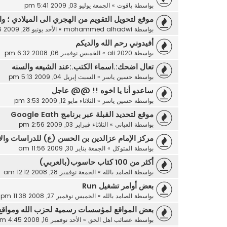
بواسطة
ياقوت
»
الجمعة يوليو 03, 2009 5:41 pm
موقع لتحويل التقويم من الهجري الى الميلادي ؛ و
بواسطة
mohammed alhadwi
»
الأحد يونيو 28, 2009 6:56 pm
أفيدوني رحم الله والديكم
بواسطة
ali 2020
»
الخميس نوفمبر 06, 2008 6:32 pm
تعال اضحك:.اسماء الكتب.:عند الشيعه والسنه
بواسطة
حسين ياسر
»
السبت إبريل 04, 2009 5:13 pm
ساعدو أنا يا اخوه !! @@ عاجل
بواسطة
حسين ياسر
»
الثلاثاء مايو 12, 2009 3:53 pm
موقع لتحديد القبلة عبر برنامج Google Eath
بواسطة
العياني
»
الثلاثاء فبراير 03, 2009 2:56 pm
مركز الإمام عزالدين بن الحسن (ع) للدراسات وال
بواسطة
المتوكل
»
الجمعة يناير 30, 2009 11:56 am
أكثر من 100 كتاب حاسوب(بالعربي)
بواسطة
الصامد بالله
»
الجمعة نوفمبر 28, 2008 12:12 am
بعض أوامر تشغيل Run
بواسطة
الصامد بالله
»
الخميس نوفمبر 27, 2008 11:38 pm
بعض المواقع لمؤسسات رسمية لحزب الله ومواقع 
بواسطة
عصائب اهل الحق
»
الأحد نوفمبر 16, 2008 4:45 am