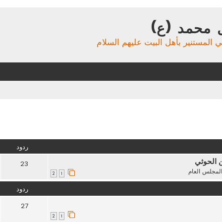
 محمد (ع)
ي المستنير بأهل البيت عليهم السلام
تقدم
ردود
ن الحوثي
23
لمجلس العام
2
1
ردود
27
2
1