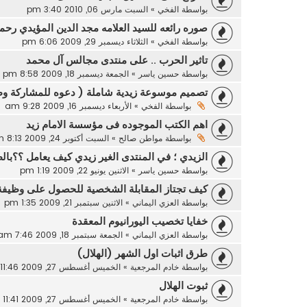
بواسطة
الفخي
»
السبت مارس 06, 2010 3:40 pm
صوره رائعه للسيد العلامه مجد الدين المؤيدي رحمه
بواسطة
الفخي
»
الثلاثاء ديسمبر 29, 2009 6:06 pm
تاثير الحرب .. على منتدى مجالس آل محمد
بواسطة
حسين ياسر
»
الجمعة ديسمبر 18, 2009 8:58 pm
تصميم موسوعة زيدية شاملة ( دعوه للمشاركة وطر
بواسطة
الفخي
»
الأربعاء ديسمبر 16, 2009 9:28 am
اهم الكتب الموجوده فى مؤسسة الامام زيد
بواسطة
مواطن صالح
»
السبت أكتوبر 24, 2009 8:13 pm
الزيدي ؛ في المنتدى الغير زيدي كيف يعامل ؟؟بال
بواسطة
حسين ياسر
»
الاثنين يونيو 22, 2009 1:19 pm
كيف تجتاز المقابلة الشخصية للحصول على وظيفة
بواسطة
العزي اليماني
»
الاثنين سبتمبر 21, 2009 1:35 pm
خفايا تخصيب اليورانيوم المعقدة
بواسطة
العزي اليماني
»
الجمعة سبتمبر 18, 2009 7:46 am
طرق اثبات اول الشهر (الهلال)
بواسطة
خادم المرجعية
»
الخميس أغسطس 27, 2009 11:46 am
ثبوت الهلال
بواسطة
خادم المرجعية
»
الخميس أغسطس 27, 2009 11:41 am