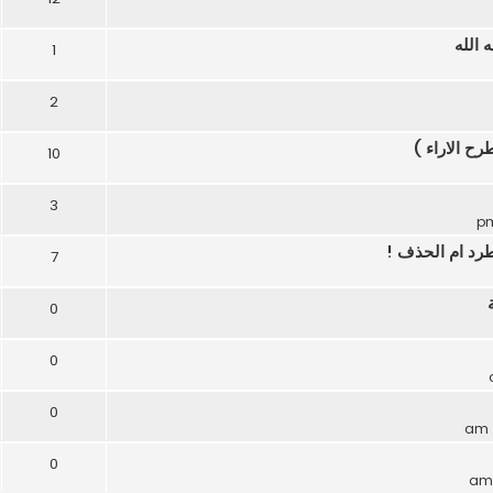
 الله
1
2
ح الاراء )
10
3
طرد ام الحذف !
7
0
0
0
0