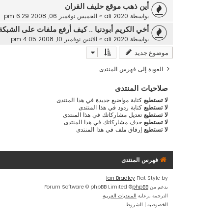
أين ذهب موقع حليف القران
بواسطة
ali 2020
»
الخميس نوفمبر 06, 2008 6:29 pm
أخي الكريم أبودنيا .. كيف أرفع ملفات على الشبكة
بواسطة
ali 2020
»
الاثنين نوفمبر 10, 2008 4:05 pm
موضوع جديد
العودة إلى فهرس المنتدى
صلاحيات المنتدى
لا تستطيع
كتابة مواضيع جديدة في هذا المنتدى
لا تستطيع
كتابة ردود في هذا المنتدى
لا تستطيع
تعديل مشاركاتك في هذا المنتدى
لا تستطيع
حذف مشاركاتك في هذا المنتدى
لا تستطيع
إرفاق ملف في هذا المنتدى
فهرس المنتدى
Ian Bradley
Flat Style by
بدعم من
phpBB
® Forum Software © phpBB Limited
الترجمة برعاية
المنتديات العربية
الخصوصية
|
الشروط