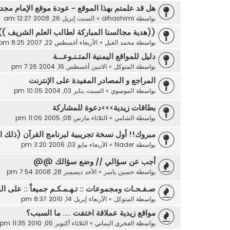
هل قد علمتم بهذا الموقع - عودة موقع الإمام مجد 
بواسطة
alhashimi
»
السبت إبريل 26, 2008 12:27 am
((هدية مجالسنا المباركة لطالب العلم الشريف )).
بواسطة
محمد الغيل
»
الأربعاء أغسطس 22, 2007 8:25 pm
دليل للمواقع اليمنية المتـنـوعـــة
بواسطة
المتوكل
»
الاثنين أغسطس 16, 2004 7:26 pm
المراجع و المصادر المفيدة على الإنترنت
بواسطة
الموسوي
»
السبت يناير 03, 2004 10:05 pm
بطاقات زيدية>>>دعوة للمشاركة
بواسطة
الشامي
»
الثلاثاء مارس 08, 2005 11:06 pm
مبروك!! أول نسخة تجريبية لبرنامج القرآن (ذلك ا
بواسطة
Nader
»
الأربعاء مايو 03, 2006 3:20 pm
أجب عن سؤالي // وضع سؤالك @@
بواسطة
حسين ياسر
»
الأحد ديسمبر 28, 2008 7:54 pm
صـفـحـات ومجموعات :: تـهـمـكـم جميعاً :: على ا
بواسطة
المتوكل
»
الأربعاء إبريل 14, 2010 8:37 pm
مواقع زيدية عملاقة اختفت .... ما السبب؟
بواسطة
الفخري اليماني
»
الثلاثاء أكتوبر 05, 2010 11:35 pm