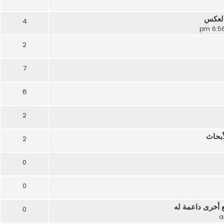
العكس
4
2
7
8
2
أبحاث
2
0
0
أخرى داعمة له
0