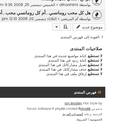
بواسطة
alhashimi
»
الخميس ديسمبر 25, 2008 9:36 pm
هل كل محب رومانسي...أم كل رومانسي محب...أم :
بواسطة
أم المرتضى
»
الثلاثاء ديسمبر 02, 2008 12:10 pm
موضوع جديد
العودة إلى فهرس المنتدى
صلاحيات المنتدى
لا تستطيع
كتابة مواضيع جديدة في هذا المنتدى
لا تستطيع
كتابة ردود في هذا المنتدى
لا تستطيع
تعديل مشاركاتك في هذا المنتدى
لا تستطيع
حذف مشاركاتك في هذا المنتدى
لا تستطيع
إرفاق ملف في هذا المنتدى
فهرس المنتدى
Ian Bradley
Flat Style by
بدعم من
phpBB
® Forum Software © phpBB Limited
الترجمة برعاية
المنتديات العربية
الخصوصية
|
الشروط