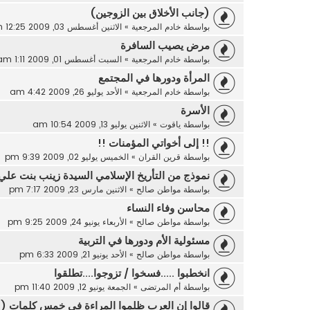
(جانب الأخلاق بين الزوجين)
بواسطة
خادم المرجعية
»
الاثنين أغسطس 03, 2009 12:25 am
مرض يصيب السافرة
بواسطة
خادم المرجعية
»
السبت أغسطس 01, 2009 1:11 am
المرأة ودورها في المجتمع
بواسطة
خادم المرجعية
»
الأحد يوليو 26, 2009 4:42 am
الأسرة
بواسطة
ياقوت
»
الاثنين يوليو 13, 2009 10:54 am
‏!‏! إلى أخواتي المؤمنات !!
بواسطة
قرين القران
»
الخميس يوليو 02, 2009 9:39 pm
نموذج من التأريخ الإسلامي السيدة زينب بنت علي
بواسطة
مواطن صالح
»
الاثنين مارس 23, 2009 7:17 pm
محاسن وفاء النساء
بواسطة
مواطن صالح
»
الأربعاء يونيو 24, 2009 9:25 pm
مسئولية الأم ودورها في التربية
بواسطة
مواطن صالح
»
الأحد يونيو 21, 2009 6:33 pm
انخطبوا .....فسخوا / تزوجوا....تطلقوا
بواسطة
أم المرتضى
»
الجمعة يونيو 12, 2009 11:40 pm
قالوا إن العرب ظلموا المراءة في خمس كلمات ( 