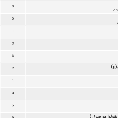
0
0
1
3
6
(ع)
2
1
4
5
تقولوا هو صدق )
9