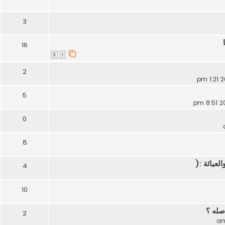
3
16
2
1
2
5
0
8
لعبائة :(
4
10
صله ؟
2