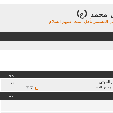
 محمد (ع)
ي المستنير بأهل البيت عليهم السلام
تقدم
ردود
ن الحوثي
23
لمجلس العام
2
1
ردود
2