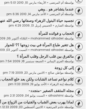
بواسطة
أم المرتضى
»
الأربعاء مارس 10, 2010 5:01 pm
عندما يتشاجر هو ...وهي
بواسطة
أم المرتضى
»
الأحد مارس 14, 2010 6:36 pm
تجسيد حياة البتول الزهراء وصفاتها رضي الله عنها
بواسطة
الصارم
»
الخميس إبريل 13, 2006 4:29 pm
الحجاب و فوائده للمرأة
بواسطة
mohammed alhadwi
»
الثلاثاء أكتوبر 06, 2009 1:21 pm
هل تتغير طباع المرأة في بيت زوجها ؟؟ للحوار
بواسطة
mohammed alhadwi
»
السبت أكتوبر 03, 2009 8:51 pm
مالفرق بين قلب الرجل وقلب المرأة ؟
بواسطة
العزي اليماني
»
الجمعة سبتمبر 18, 2009 7:54 am
إلى كل زوجة
بواسطة
مواطن صالح
»
الاثنين مارس 23, 2009 7:19 pm
كلام نواعم تساعد الشابات ولكن بعد خلع الحجاب وا
بواسطة
إبنة الزهراء
»
الأحد يوليو 19, 2009 11:33 pm
مجله المثقف الصغير -متجدد-
بواسطة
alhashimi
»
السبت يوليو 04, 2009 2:31 pm
لماذا يهرب بعض الشباب والفتيات من الزواج من أ
بواسطة
خادم المرجعية
»
الاثنين أغسطس 03, 2009 12:33 am