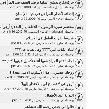
حركةدفاع تدشن عملها برصد العنف ضد المرأةف
بواسطة
لن نذل
»
الجمعة يناير 04, 2008 2:33 am
إلتفاتة لأخطر المراحل في حياة الإنسان
بواسطة
آفاق
»
الاثنين يونيو 19, 2006 3:02 am
مختصر سيرة الرسول - للأطفال ( البدء ) أرجو أل
بواسطة
abouali
»
الأربعاء أغسطس 18, 2010 11:36 pm
شروط ضرب الطفل في الاسلام
بواسطة
سلوى
»
الجمعة مارس 26, 2010 8:41 pm
لماذا يكذب ابني؟؟؟؟ وهل هناك حل؟؟؟
بواسطة
أم المرتضى
»
الاثنين إبريل 12, 2010 9:06 pm
لماذا تفتح المرأة فمها أثناء تكحيل عينيها ؟!!, **
بواسطة
سلوى
»
الجمعة مارس 26, 2010 3:19 pm
زوجك عصبي.... هذا الأسلوب الامثل معه!!!
بواسطة
أم المرتضى
»
الاثنين مارس 08, 2010 8:35 pm
"رجولتي لا تسمح لي بالاعتذار إليها"
بواسطة
أم المرتضى
»
الأربعاء مارس 10, 2010 4:57 pm
البدانة عند الأطفال
بواسطة
أم نور
»
السبت مارس 13, 2010 11:31 pm
قالوا لي جدتي رحمة الله تغشاهم