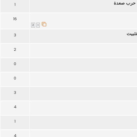
ي حرب صعدة
1
16
2
1
تثبيت
3
2
0
0
3
4
1
4