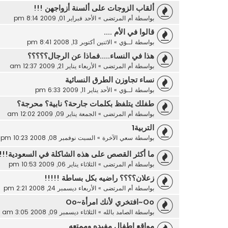
ألقاب الزوجات على ألسنة أزواجهن !!!
بواسطة
أم المرتضى
»
الأحد فبراير 01, 2009 8:14 pm
قالوا في الأم ....
بواسطة
لــؤي
»
الاثنين أكتوبر 13, 2008 8:41 pm
هذا في النساء.....فماذا عن الرجال؟؟؟؟؟
بواسطة
أم المرتضى
»
الأربعاء يناير 21, 2009 12:37 am
نساء تجاوزن الطرق النسائية
بواسطة
لــؤي
»
الأحد يناير 11, 2009 6:33 pm
طفلك يتلفظ بكلمات جارحة؟ نابية؟ محرجة؟
بواسطة
أم المرتضى
»
الجمعة يناير 09, 2009 12:02 am
التربية1
بواسطة
سعي الآخرة
»
السبت نوفمبر 08, 2008 10:23 pm
ما أكثر القصص على هذه الشاكلة في السعودية!!!
بواسطة
أم المرتضى
»
الثلاثاء يناير 06, 2009 10:53 pm
زعلان؟؟؟؟ راضيه بكل بساطة !!!!!
بواسطة
أم المرتضى
»
الأربعاء ديسمبر 24, 2008 2:21 pm
Oo~افتخري لأنك امرأة~Oo
بواسطة
الصامد بالله
»
الثلاثاء ديسمبر 09, 2008 3:05 am
مواقع اطفال مفيده وممتعه