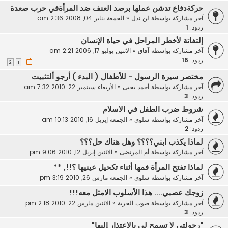
حركةدفاع تدشن عملها برصد العنف ضد المرأةفي حرب صعدة
آخر مشاركة بواسطة
لن نذل
«
الجمعة يناير 04, 2008 2:36 am
ردود:
1
إلتفاتة لأخطر المراحل في حياة الإنسان
آخر مشاركة بواسطة
آفاق
«
الاثنين يوليو 17, 2006 2:21 am
ردود:
16
2
1
مختصر سيرة الرسول - للأطفال ( البدء ) أرجو ألتثبيت
آخر مشاركة بواسطة
أحمد يحيى
«
الأربعاء سبتمبر 22, 2010 7:32 am
ردود:
3
شروط ضرب الطفل في الاسلام
آخر مشاركة بواسطة
سلوى
«
الجمعة إبريل 16, 2010 10:13 am
ردود:
2
لماذا يكذب ابني؟؟؟؟ وهل هناك حل؟؟؟
آخر مشاركة بواسطة
أم المرتضى
«
الاثنين إبريل 12, 2010 9:06 pm
لماذا تفتح المرأة فمها أثناء تكحيل عينيها ؟!!, **
آخر مشاركة بواسطة
سلوى
«
الجمعة مارس 26, 2010 3:19 pm
زوجك عصبي.... هذا الأسلوب الامثل معه!!!
آخر مشاركة بواسطة
صوت الحرية
«
الاثنين مارس 22, 2010 2:18 pm
ردود:
3
"رجولتي لا تسمح لي بالاعتذار إليها"