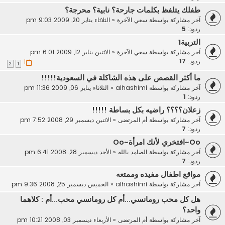
طفلك يتلفظ بكلمات جارحة؟ نابية؟ محرجة؟
آخر مشاركة بواسطة
سعي الآخرة
«
الثلاثاء يناير 20, 2009 9:03 pm
ردود:
5
التربية1
آخر مشاركة بواسطة
سعي الآخرة
«
الاثنين يناير 12, 2009 6:01 pm
ردود:
17
2
1
ما أكثر القصص على هذه الشاكلة في السعودية!!!!!
آخر مشاركة بواسطة
alhashimi
«
الثلاثاء يناير 06, 2009 11:36 pm
ردود:
1
زعلان؟؟؟؟ راضيه بكل بساطة !!!!!
آخر مشاركة بواسطة
أم المرتضى
«
الاثنين ديسمبر 29, 2008 7:52 pm
ردود:
7
Oo~افتخري لأنك امرأة~Oo
آخر مشاركة بواسطة
الصامد بالله
«
الأحد ديسمبر 28, 2008 6:41 pm
ردود:
7
مواقع اطفال مفيده وممتعه
آخر مشاركة بواسطة
alhashimi
«
الخميس ديسمبر 25, 2008 9:36 pm
هل كل محب رومانسي...أم كل رومانسي محب...أم : كلاهما
واحد؟
آخر مشاركة بواسطة
أم المرتضى
«
الأربعاء ديسمبر 03, 2008 10:21 pm