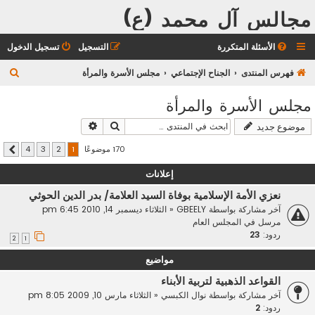
مجالس آل محمد (ع)
الأسئلة المتكررة
التسجيل
تسجيل الدخول
ب
فهرس المنتدى
الجناح الإجتماعي
مجلس الأسرة والمرأة
ح
مجلس الأسرة والمرأة
ث
بحث
بحث متقدم
موضوع جديد
170 موضوعًا
4
3
2
1
التالي
إعلانات
نعزي الأمة الإسلامية بوفاة السيد العلامة/ بدر الدين الحوثي
آخر مشاركة بواسطة
GBEELY
«
الثلاثاء ديسمبر 14, 2010 6:45 pm
مرسل في
المجلس العام
ردود:
23
2
1
مواضيع
القواعد الذهبية لتربية الأبناء
آخر مشاركة بواسطة
نوال الكبسي
«
الثلاثاء مارس 10, 2009 8:05 pm
ردود:
2