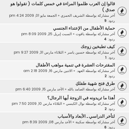
قالوا إن العرب ظلموا المراءة في خمس كلمات ( تقولوا هو
صدق )
آخر مشاركة بواسطة
الشريف الحمزي
«
الجمعة مايو 01, 2009 4:24 pm
ردود:
9
حماية الأطفال من الإعتداء الجنسي
آخر مشاركة بواسطة
ياقوت
«
السبت إبريل 25, 2009 8:09 pm
ردود:
4
كيف تطبخين زوجك
آخر مشاركة بواسطة
حسين ياسر
«
الثلاثاء مارس 31, 2009 9:27 pm
ردود:
1
المقترحات العشرة في تنمية مواهب الأطفال
آخر مشاركة بواسطة
العهد.
«
الاثنين مارس 16, 2009 2:18 am
ردود:
2
طرق فتح شهية طفلكِ
آخر مشاركة بواسطة
الصامد بالله
«
الأحد مارس 15, 2009 6:40 pm
أهذا ما تريدونه في الزوجة أيها الرجال؟
آخر مشاركة بواسطة
نوال الكبسي
«
الثلاثاء مارس 10, 2009 7:50 pm
ردود:
2
لتأخر الدراسي ـ الأبعاد والأسباب
آخر مشاركة بواسطة
سكينة
«
الأحد مارس 08, 2009 8:39 pm
ردود:
6