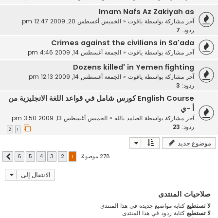
Imam Nafs Az Zakiyah as
آخر مشاركة بواسطة
ياقوت
«
الخميس أغسطس 20, 2009 12:47 pm
ردود:
7
Crimes against the civilians in Sa'ada
آخر مشاركة بواسطة
ياقوت
«
الجمعة أغسطس 14, 2009 4:46 pm
Dozens killed' in Yemen fighting
آخر مشاركة بواسطة
ياقوت
«
الجمعة أغسطس 14, 2009 12:13 pm
ردود:
3
English Course كورس شامل في قواعد اللغة الانجليزية من
أ -ي
آخر مشاركة بواسطة
الصامد بالله
«
الخميس أغسطس 13, 2009 3:50 pm
ردود:
23
2
1
موضوع جديد
278 موضوعًا
6
5
4
3
2
1
التالي
الانتقال إلى
صلاحيات المنتدى
لا تستطيع
كتابة مواضيع جديدة في هذا المنتدى
لا تستطيع
كتابة ردود في هذا المنتدى