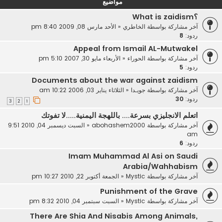
مواضيع
؟What is zaidism
آخر مشاركة بواسطة
الخاطري
«
الأحد مارس 08, 2009 8:40 pm
ردود:
8
Appeal from Ismail AL-Mutwakel
آخر مشاركة بواسطة
الحوراء
«
الأربعاء مايو 30, 2007 5:10 pm
ردود:
5
Documents about the war against zaidism
آخر مشاركة بواسطة
جويـدا
«
الثلاثاء يناير 03, 2006 10:22 am
ردود:
30
3
2
1
اتعلم الانجليزي بسرعة.... باللهجة اليمنية.....لا تفوتك
آخر مشاركة بواسطة
abohashem2000
«
السبت ديسمبر 04, 2010 9:51
am
ردود:
6
Imam Muhammad Al Asi on Saudi
Arabia/Wahhabism
آخر مشاركة بواسطة
Mystic
«
الجمعة أكتوبر 22, 2010 10:27 pm
Punishment of the Grave
آخر مشاركة بواسطة
Mystic
«
السبت سبتمبر 04, 2010 8:32 pm
There Are Shia And Nisabis Among Animals,