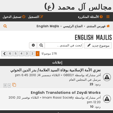
مجالس آل محمد (ع)
الأسئلة المتكررة
التسجيل
تسجيل الدخول
ب
فهرس المنتدى
الجناح الرئيسي
English Majlis
ح
English Majlis
ث
بحث
بحث متقدم
موضوع جديد
278 موضوعًا
6
5
4
3
2
1
التالي
إعلانات
نعزي الأمة الإسلامية بوفاة السيد العلامة/ بدر الدين الحوثي
آخر مشاركة بواسطة
GBEELY
«
الثلاثاء ديسمبر 14, 2010 6:45 pm
مرسل في
المجلس العام
ردود:
23
2
1
English Translations of Zaydi Works
آخر مشاركة بواسطة
Imam Rassi Society
«
الثلاثاء نوفمبر 02, 2010
12:20 pm
ردود:
10