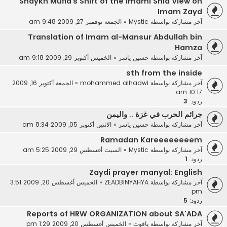
Shaykh Mufid’s Shift of the Imami Shia View on
Imam Zayd
آخر مشاركة بواسطة
Mystic
«
الجمعة نوفمبر 27, 2009 9:48 am
Translation of Imam al-Mansur Abdullah bin
Hamza
آخر مشاركة بواسطة
حسين ياسر
«
الخميس أكتوبر 29, 2009 9:18 am
sth from the inside
آخر مشاركة بواسطة
mohammed alhadwi
«
الجمعة أكتوبر 16, 2009
10:17 am
ردود:
3
جرائم الحرب في غزة .. واليمن
آخر مشاركة بواسطة
حسين ياسر
«
الاثنين أكتوبر 05, 2009 8:34 am
Ramadan Kareeeeeeeem
آخر مشاركة بواسطة
Mystic
«
السبت أغسطس 29, 2009 5:25 am
ردود:
1
Zaydi prayer manyal: English
آخر مشاركة بواسطة
ZEADBINYAHYA
«
الخميس أغسطس 20, 2009 3:51
pm
ردود:
5
Reports of HRW ORGANIZATION about SA'ADA
آخر مشاركة بواسطة
ياقوت
«
الخميس أغسطس 20, 2009 1:29 pm