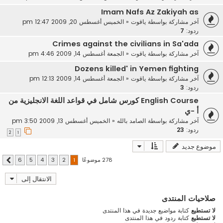
Imam Nafs Az Zakiyah as
آخر مشاركة بواسطة
ياقوت
«
الخميس أغسطس 20, 2009 12:47 pm
ردود:
7
Crimes against the civilians in Sa'ada
آخر مشاركة بواسطة
ياقوت
«
الجمعة أغسطس 14, 2009 4:46 pm
Dozens killed' in Yemen fighting
آخر مشاركة بواسطة
ياقوت
«
الجمعة أغسطس 14, 2009 12:13 pm
ردود:
3
English Course كورس شامل في قواعد اللغة الانجليزية من
أ -ي
آخر مشاركة بواسطة
الصامد بالله
«
الخميس أغسطس 13, 2009 3:50 pm
ردود:
23
2
1
موضوع جديد
278 موضوعًا
6
5
4
3
2
1
التالي
الانتقال إلى
صلاحيات المنتدى
لا تستطيع
كتابة مواضيع جديدة في هذا المنتدى
لا تستطيع
كتابة ردود في هذا المنتدى