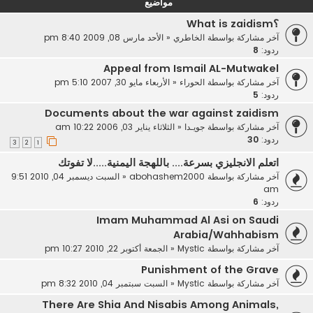
مواضيع
؟What is zaidism
آخر مشاركة بواسطة
الخاطري
«
الأحد مارس 08, 2009 8:40 pm
ردود:
8
Appeal from Ismail AL-Mutwakel
آخر مشاركة بواسطة
الحوراء
«
الأربعاء مايو 30, 2007 5:10 pm
ردود:
5
Documents about the war against zaidism
آخر مشاركة بواسطة
جويـدا
«
الثلاثاء يناير 03, 2006 10:22 am
ردود:
30
3
2
1
اتعلم الانجليزي بسرعة.... باللهجة اليمنية.....لا تفوتك
آخر مشاركة بواسطة
abohashem2000
«
السبت ديسمبر 04, 2010 9:51
am
ردود:
6
Imam Muhammad Al Asi on Saudi
Arabia/Wahhabism
آخر مشاركة بواسطة
Mystic
«
الجمعة أكتوبر 22, 2010 10:27 pm
Punishment of the Grave
آخر مشاركة بواسطة
Mystic
«
السبت سبتمبر 04, 2010 8:32 pm
There Are Shia And Nisabis Among Animals,