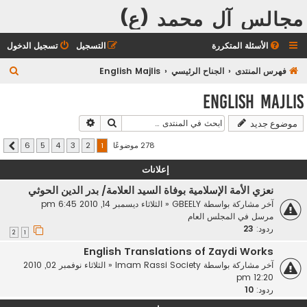
مجالس آل محمد (ع)
الأسئلة المتكررة
التسجيل
تسجيل الدخول
ب
فهرس المنتدى
الجناح الرئيسي
English Majlis
ح
English Majlis
ث
بحث
بحث متقدم
موضوع جديد
278 موضوعًا
6
5
4
3
2
1
التالي
إعلانات
نعزي الأمة الإسلامية بوفاة السيد العلامة/ بدر الدين الحوثي
آخر مشاركة بواسطة
GBEELY
«
الثلاثاء ديسمبر 14, 2010 6:45 pm
مرسل في
المجلس العام
ردود:
23
2
1
English Translations of Zaydi Works
آخر مشاركة بواسطة
Imam Rassi Society
«
الثلاثاء نوفمبر 02, 2010
12:20 pm
ردود:
10