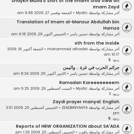
Shaykh Mufid’s Shift of the Imami Shia View on
Imam Zayd
آخر مشاركة بواسطة
Mystic
«
الجمعة نوفمبر 27, 2009 9:48 am
Translation of Imam al-Mansur Abdullah bin
Hamza
آخر مشاركة بواسطة
حسين ياسر
«
الخميس أكتوبر 29, 2009 9:18 am
sth from the inside
آخر مشاركة بواسطة
mohammed alhadwi
«
الجمعة أكتوبر 16, 2009
10:17 am
ردود:
3
جرائم الحرب في غزة .. واليمن
آخر مشاركة بواسطة
حسين ياسر
«
الاثنين أكتوبر 05, 2009 8:34 am
Ramadan Kareeeeeeeem
آخر مشاركة بواسطة
Mystic
«
السبت أغسطس 29, 2009 5:25 am
ردود:
1
Zaydi prayer manyal: English
آخر مشاركة بواسطة
ZEADBINYAHYA
«
الخميس أغسطس 20, 2009 3:51
pm
ردود:
5
Reports of HRW ORGANIZATION about SA'ADA
آخر مشاركة بواسطة
ياقوت
«
الخميس أغسطس 20, 2009 1:29 pm