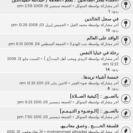
آخر مشاركة بواسطة
المتوكل
«
الجمعة سبتمبر 19, 2008 2:59 am
ردود:
1
في سجل الخالدين
آخر مشاركة بواسطة
محمد الغيل
«
الخميس إبريل 03, 2008 12:29 pm
ردود:
10
الوافد على العالم
آخر مشاركة بواسطة
بنت الهدى2
«
الجمعة أغسطس 04, 2006 6:10 pm
رحلة في خبايا النفس
آخر مشاركة بواسطة
الزيدي ومحب أهل البيت(ع )
«
السبت مايو 13, 2006
12:22 am
ردود:
14
خمسة أشياء نريدها..
آخر مشاركة بواسطة
ضوء القمر
«
الاثنين يناير 03, 2011 12:33 am
ردود:
6
بالصــور :: [كيفية الصــلاة]
آخر مشاركة بواسطة
المتوكل
«
الجمعة ديسمبر 03, 2010 9:23 pm
بالصــور :: [الـوضـوء و التـيـمـم]
آخر مشاركة بواسطة
المتوكل
«
الجمعة ديسمبر 03, 2010 7:50 pm
فلسفة الحـــــج , وعمق معانــيهـ
آخر مشاركة بواسطة
mohammed alhadwi
«
الأربعاء نوفمبر 10, 2010