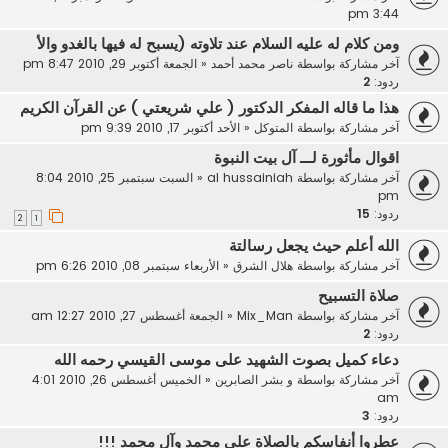
3:44 pm
ومن كلام له عليه السلام عند تلاوته (يسبح له فيها بالغدو والأ
آخر مشاركة بواسطة
ناصر محمد أحمد
«
الجمعة أكتوبر 29, 2010 8:47 pm
ردود:
2
هذا ما قاله المفكر الدكتور ( علي شريعتي ) عن القرآن الكريم
آخر مشاركة بواسطة
المتوكل
«
الأحد أكتوبر 17, 2010 9:39 pm
اقوال مأثورة لـــ آل بيت النبوة
آخر مشاركة بواسطة
al hussainiah
«
السبت سبتمبر 25, 2010 8:04
pm
ردود:
15
2
1
الله أعلم حيث يجعل رسالتة
آخر مشاركة بواسطة
هلال الشرق
«
الأربعاء سبتمبر 08, 2010 6:26 pm
صلاة التسبيح
آخر مشاركة بواسطة
Mix_Man
«
الجمعة أغسطس 27, 2010 12:27 am
ردود:
2
دعاء كميل بصوت الشهيد على موسى القيسي رحمه الله
آخر مشاركة بواسطة
و بشر الصابرين
«
الخميس أغسطس 26, 2010 4:01
am
ردود:
3
عطروا أنفاسكم بالصلاة على محمد وآل محمد !!!