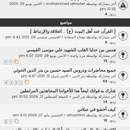
آخر مشاركة بواسطة
mohammed alhadwi
«
الاثنين يونيو 29, 2009
10:25 pm
ردود:
4
مواضيع
[ القرآن عند أهل البيت (ع) .. العلاقة والإرتباط ]
آخر مشاركة بواسطة
مفتاح السعادة
«
الخميس سبتمبر 09, 2010 6:42 pm
ردود:
5
همس من حنايا القلب للشهيد علي موسى القيسي
آخر مشاركة بواسطة
مره واحدة
«
الاثنين يونيو 28, 2010 6:07 pm
ردود:
19
2
1
جميع محاضرات ودروس السيد حسين بن بدر الدين الحوثي
آخر مشاركة بواسطة
بدر الدين
«
الاثنين إبريل 12, 2010 4:47 pm
ردود:
49
4
3
2
1
شارك بدعواتك ايضاً هنا للأخواننا المجاهدين المرابطين
آخر مشاركة بواسطة
بدر الدين
«
الجمعة أغسطس 21, 2009 10:52 pm
ردود:
14
كيف أخشع في صلاتي
آخر مشاركة بواسطة
alhashimi
«
الخميس مايو 07, 2009 4:01 am
ردود:
16
2
1
الاقتداء بفكر الصالحين .. بقلم أ.العلامة / عبدالله حميدالدين