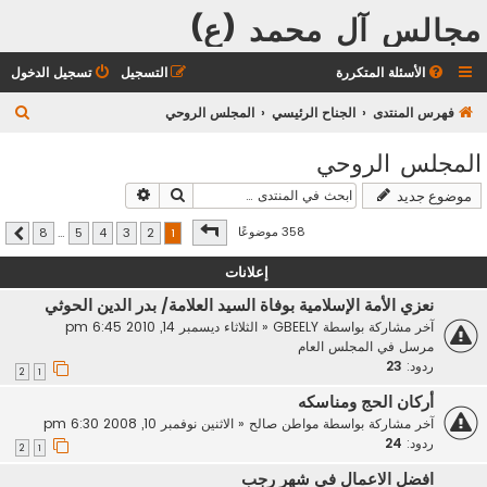
مجالس آل محمد (ع)
الأسئلة المتكررة
التسجيل
تسجيل الدخول
ب
فهرس المنتدى
الجناح الرئيسي
المجلس الروحي
ح
المجلس الروحي
ث
بحث
بحث متقدم
موضوع جديد
صفحة
1
من
8
358 موضوعًا
8
…
5
4
3
2
1
التالي
إعلانات
نعزي الأمة الإسلامية بوفاة السيد العلامة/ بدر الدين الحوثي
آخر مشاركة بواسطة
GBEELY
«
الثلاثاء ديسمبر 14, 2010 6:45 pm
مرسل في
المجلس العام
ردود:
23
2
1
أركان الحج ومناسكه
آخر مشاركة بواسطة
مواطن صالح
«
الاثنين نوفمبر 10, 2008 6:30 pm
ردود:
24
2
1
افضل الاعمال في شهر رجب