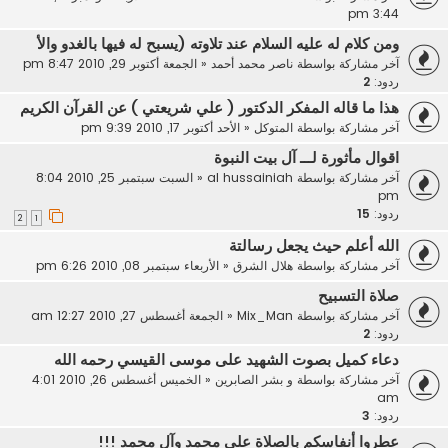
3:44 pm
ومن كلام له عليه السلام عند تلاوته (يسبح له فيها بالغدو والأ
آخر مشاركة بواسطة
ناصر محمد أحمد
«
الجمعة أكتوبر 29, 2010 8:47 pm
ردود:
2
هذا ما قاله المفكر الدكتور ( علي شريعتي ) عن القرآن الكريم
آخر مشاركة بواسطة
المتوكل
«
الأحد أكتوبر 17, 2010 9:39 pm
اقوال مأثورة لـــ آل بيت النبوة
آخر مشاركة بواسطة
al hussainiah
«
السبت سبتمبر 25, 2010 8:04
pm
ردود:
15
2
1
الله أعلم حيث يجعل رسالتة
آخر مشاركة بواسطة
هلال الشرق
«
الأربعاء سبتمبر 08, 2010 6:26 pm
صلاة التسبيح
آخر مشاركة بواسطة
Mix_Man
«
الجمعة أغسطس 27, 2010 12:27 am
ردود:
2
دعاء كميل بصوت الشهيد على موسى القيسي رحمه الله
آخر مشاركة بواسطة
و بشر الصابرين
«
الخميس أغسطس 26, 2010 4:01
am
ردود:
3
عطروا أنفاسكم بالصلاة على محمد وآل محمد !!!