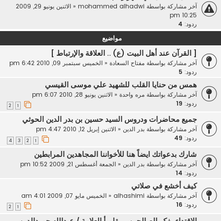
آخر مشاركة بواسطة
mohammed alhadwi
«
الاثنين يونيو 29, 2009
10:25 pm
ردود:
4
مواضيع
[ القرآن عند أهل البيت (ع) .. العلاقة والإرتباط ]
آخر مشاركة بواسطة
مفتاح السعادة
«
الخميس سبتمبر 09, 2010 6:42 pm
ردود:
5
همس من حنايا القلب للشهيد علي موسى القيسي
آخر مشاركة بواسطة
مره واحدة
«
الاثنين يونيو 28, 2010 6:07 pm
ردود:
19
2
1
جميع محاضرات ودروس السيد حسين بن بدر الدين الحوثي
آخر مشاركة بواسطة
بدر الدين
«
الاثنين إبريل 12, 2010 4:47 pm
ردود:
49
4
3
2
1
شارك بدعواتك ايضاً هنا للأخواننا المجاهدين المرابطين
آخر مشاركة بواسطة
بدر الدين
«
الجمعة أغسطس 21, 2009 10:52 pm
ردود:
14
كيف أخشع في صلاتي
آخر مشاركة بواسطة
alhashimi
«
الخميس مايو 07, 2009 4:01 am
ردود:
16
2
1
الاقتداء بفكر الصالحين .. بقلم أ.العلامة / عبدالله حميدالدين