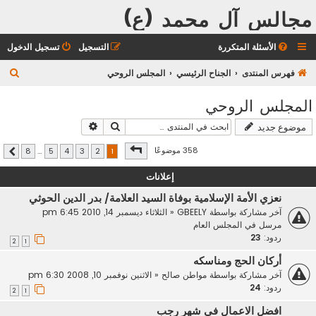
مجالس آل محمد (ع)
الأسئلة المتكررة
التسجيل
تسجيل الدخول
ب
فهرس المنتدى
الجناح الرئيسي
المجلس الروحي
ح
المجلس الروحي
ث
بحث
بحث متقدم
موضوع جديد
صفحة
1
من
8
358 موضوعًا
8
…
5
4
3
2
1
التالي
إعلانات
نعزي الأمة الإسلامية بوفاة السيد العلامة/ بدر الدين الحوثي
آخر مشاركة بواسطة
GBEELY
«
الثلاثاء ديسمبر 14, 2010 6:45 pm
مرسل في
المجلس العام
ردود:
23
2
1
أركان الحج ومناسكه
آخر مشاركة بواسطة
مواطن صالح
«
الاثنين نوفمبر 10, 2008 6:30 pm
ردود:
24
2
1
افضل الاعمال في شهر رجب