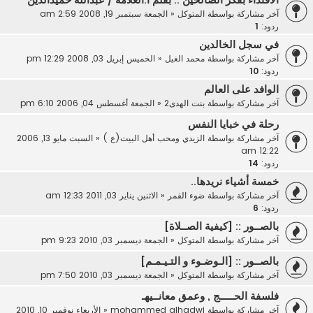
آخر مشاركة بواسطة
المتوكل
«
الجمعة سبتمبر 19, 2008 2:59 am
ردود:
1
في سجل الخالدين
آخر مشاركة بواسطة
محمد الغيل
«
الخميس إبريل 03, 2008 12:29 pm
ردود:
10
الوافد على العالم
آخر مشاركة بواسطة
بنت الهدى2
«
الجمعة أغسطس 04, 2006 6:10 pm
رحلة في خبايا النفس
آخر مشاركة بواسطة
الزيدي ومحب أهل البيت(ع )
«
السبت مايو 13, 2006
12:22 am
ردود:
14
خمسة أشياء نريدها..
آخر مشاركة بواسطة
ضوء القمر
«
الاثنين يناير 03, 2011 12:33 am
ردود:
6
بالصــور :: [كيفية الصــلاة]
آخر مشاركة بواسطة
المتوكل
«
الجمعة ديسمبر 03, 2010 9:23 pm
بالصــور :: [الـوضـوء و التـيـمـم]
آخر مشاركة بواسطة
المتوكل
«
الجمعة ديسمبر 03, 2010 7:50 pm
فلسفة الحـــــج , وعمق معانــيهـ
آخر مشاركة بواسطة
mohammed alhadwi
«
الأربعاء نوفمبر 10, 2010