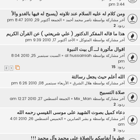
3:44 pm
ومن كلام له عليه السلام عند تلاوته (يسبح له فيها بالغدو والأ
آخر مشاركة بواسطة
ناصر محمد أحمد
«
الجمعة أكتوبر 29, 2010 8:47 pm
ردود:
2
هذا ما قاله المفكر الدكتور ( علي شريعتي ) عن القرآن الكريم
آخر مشاركة بواسطة
المتوكل
«
الأحد أكتوبر 17, 2010 9:39 pm
اقوال مأثورة لـــ آل بيت النبوة
آخر مشاركة بواسطة
al hussainiah
«
السبت سبتمبر 25, 2010 8:04
pm
ردود:
15
2
1
الله أعلم حيث يجعل رسالتة
آخر مشاركة بواسطة
هلال الشرق
«
الأربعاء سبتمبر 08, 2010 6:26 pm
صلاة التسبيح
آخر مشاركة بواسطة
Mix_Man
«
الجمعة أغسطس 27, 2010 12:27 am
ردود:
2
دعاء كميل بصوت الشهيد على موسى القيسي رحمه الله
آخر مشاركة بواسطة
و بشر الصابرين
«
الخميس أغسطس 26, 2010 4:01
am
ردود:
3
عطروا أنفاسكم بالصلاة على محمد وآل محمد !!!