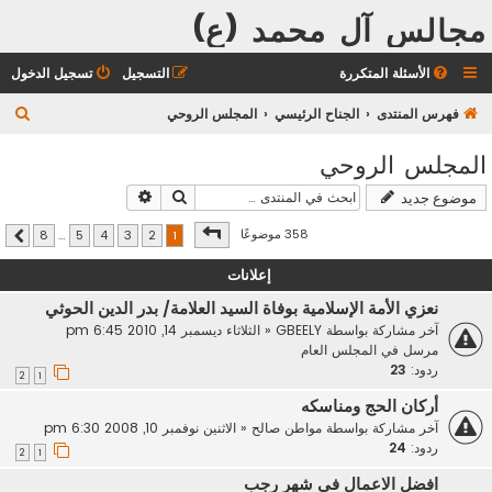
مجالس آل محمد (ع)
الأسئلة المتكررة
التسجيل
تسجيل الدخول
ب
فهرس المنتدى
الجناح الرئيسي
المجلس الروحي
ح
المجلس الروحي
ث
بحث
بحث متقدم
موضوع جديد
صفحة
1
من
8
358 موضوعًا
8
…
5
4
3
2
1
التالي
إعلانات
نعزي الأمة الإسلامية بوفاة السيد العلامة/ بدر الدين الحوثي
آخر مشاركة بواسطة
GBEELY
«
الثلاثاء ديسمبر 14, 2010 6:45 pm
مرسل في
المجلس العام
ردود:
23
2
1
أركان الحج ومناسكه
آخر مشاركة بواسطة
مواطن صالح
«
الاثنين نوفمبر 10, 2008 6:30 pm
ردود:
24
2
1
افضل الاعمال في شهر رجب