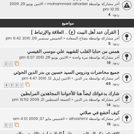
آخر مشاركة بواسطة
mohammed alhadwi
«
الاثنين يونيو 29, 2009
10:25 pm
ردود:
4
مواضيع
[ القرآن عند أهل البيت (ع) .. العلاقة والإرتباط ]
آخر مشاركة بواسطة
مفتاح السعادة
«
الخميس سبتمبر 09, 2010 6:42 pm
ردود:
5
همس من حنايا القلب للشهيد علي موسى القيسي
آخر مشاركة بواسطة
مره واحدة
«
الاثنين يونيو 28, 2010 6:07 pm
ردود:
19
2
1
جميع محاضرات ودروس السيد حسين بن بدر الدين الحوثي
آخر مشاركة بواسطة
بدر الدين
«
الاثنين إبريل 12, 2010 4:47 pm
ردود:
49
4
3
2
1
شارك بدعواتك ايضاً هنا للأخواننا المجاهدين المرابطين
آخر مشاركة بواسطة
بدر الدين
«
الجمعة أغسطس 21, 2009 10:52 pm
ردود:
14
كيف أخشع في صلاتي
آخر مشاركة بواسطة
alhashimi
«
الخميس مايو 07, 2009 4:01 am
ردود:
16
2
1
الاقتداء بفكر الصالحين .. بقلم أ.العلامة / عبدالله حميدالدين