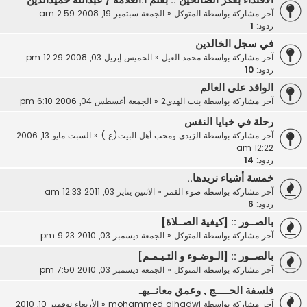
آخر مشاركة بواسطة
المتوكل
«
الجمعة سبتمبر 19, 2008 2:59 am
ردود:
1
في سجل الخالدين
آخر مشاركة بواسطة
محمد الغيل
«
الخميس إبريل 03, 2008 12:29 pm
ردود:
10
الوافد على العالم
آخر مشاركة بواسطة
بنت الهدى2
«
الجمعة أغسطس 04, 2006 6:10 pm
رحلة في خبايا النفس
آخر مشاركة بواسطة
الزيدي ومحب أهل البيت(ع )
«
السبت مايو 13, 2006
12:22 am
ردود:
14
خمسة أشياء نريدها..
آخر مشاركة بواسطة
ضوء القمر
«
الاثنين يناير 03, 2011 12:33 am
ردود:
6
بالصــور :: [كيفية الصــلاة]
آخر مشاركة بواسطة
المتوكل
«
الجمعة ديسمبر 03, 2010 9:23 pm
بالصــور :: [الـوضـوء و التـيـمـم]
آخر مشاركة بواسطة
المتوكل
«
الجمعة ديسمبر 03, 2010 7:50 pm
فلسفة الحـــــج , وعمق معانــيهـ
آخر مشاركة بواسطة
mohammed alhadwi
«
الأربعاء نوفمبر 10, 2010