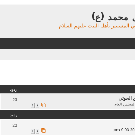
 محمد (ع)
ي المستنير بأهل البيت عليهم السلام
تقدم
ردود
ن الحوثي
23
لمجلس العام
2
1
ردود
22
2
1