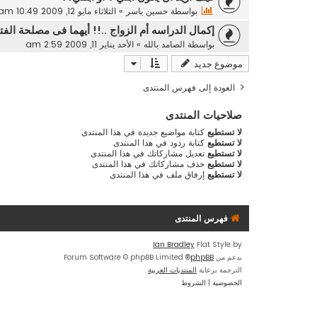
بواسطة
حسين ياسر
»
الثلاثاء مايو 12, 2009 10:49 am
إكمال الدراسه أم الزواج ..!! أيهما فى مصلحة الفتا
بواسطة
الصامد بالله
»
الأحد يناير 11, 2009 2:59 am
موضوع جديد
العودة إلى فهرس المنتدى
صلاحيات المنتدى
لا تستطيع
كتابة مواضيع جديدة في هذا المنتدى
لا تستطيع
كتابة ردود في هذا المنتدى
لا تستطيع
تعديل مشاركاتك في هذا المنتدى
لا تستطيع
حذف مشاركاتك في هذا المنتدى
لا تستطيع
إرفاق ملف في هذا المنتدى
فهرس المنتدى
Ian Bradley
Flat Style by
بدعم من
phpBB
® Forum Software © phpBB Limited
الترجمة برعاية
المنتديات العربية
الخصوصية
|
الشروط