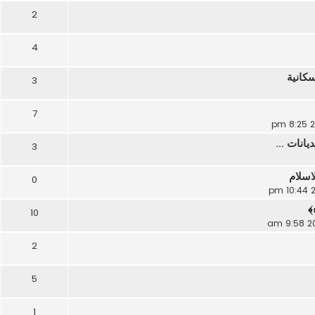
2
4
سكانية
3
7
يانات ...
3
اسلام
0
﴾
10
2
5
1