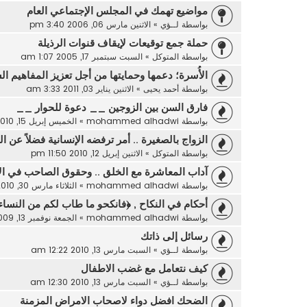
مواضيع تهمك في المجلس الإجتماعي العام
بواسطة
لــؤي
»
الاثنين مارس 06, 2006 3:40 pm
حملة جمع توقيعات لإيقاف قنوات الرذيلة
بواسطة
المتوكل
»
السبت سبتمبر 17, 2005 1:07 am
الأُسرة؛ دعمها وحمايتها من أجل تعزيز المفاهيم ال
بواسطة
أحمد يحيى
»
الاثنين يناير 03, 2011 3:33 am
فارق السن بين الزوجين __ دعوة للحوار __
بواسطة
mohammed alhadwi
»
الخميس إبريل 15, 2010 8:25 pm
الزواج بالصغيرة .. أمر ترفضه الإنسانية فضلاً عن الد
بواسطة
المتوكل
»
الاثنين إبريل 12, 2010 11:50 pm
آداب المعاشرة مع الخلق .. وحقوق الصاحب في ال
بواسطة
mohammed alhadwi
»
الثلاثاء مارس 30, 2010 10:44 pm
أحكام في النكاح , ﴿فانكحو ما طاب لكم من النساء
بواسطة
mohammed alhadwi
»
الجمعة نوفمبر 13, 2009 9:58 am
رسائل إلى ذاتك
بواسطة
لــؤي
»
السبت مارس 13, 2010 12:22 am
كيف نتعامل مع غضب الاطفال
بواسطة
لــؤي
»
السبت مارس 13, 2010 12:30 am
الضحك افضل دواء لاصحاب الامراض المزمنة