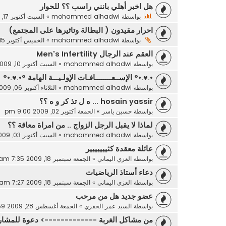
هل اخبر أهلي بانني راسب ؟؟ للحوار
بواسطة
mohammed alhadwi
»
السبت أكتوبر 17, 2009 7:20 pm
احرار مقيدون ( البطالة وتاثيرها على المجتمع)
بواسطة
mohammed alhadwi
»
الخميس أكتوبر 15, 2009 11:53 pm
العقم عند الرجال Men's Infertility
بواسطة
mohammed alhadwi
»
السبت أكتوبر 10, 2009 4:55 pm
•.♥.•° الإســعــــــــافـات الإولـيـــة الهامة °•.♥.•°
بواسطة
mohammed alhadwi
»
الثلاثاء أكتوبر 06, 2009 12:51 pm
hosain yassir ... ه ل تذ كر و ه ؟؟
بواسطة
حسين ياسر
»
الجمعة أكتوبر 02, 2009 9:00 pm
لماذا لا يقبل الرجل الزواج .. من امراة معاقة ؟؟
بواسطة
mohammed alhadwi
»
السبت أكتوبر 03, 2009 9:21 pm
عائلة معقدة كثييييييير
بواسطة
العزي اليماني
»
الجمعة سبتمبر 18, 2009 7:35 am
دعاء أستاذ الرياضيات
بواسطة
العزي اليماني
»
الجمعة سبتمبر 18, 2009 7:27 am
عضو جديد هل من مرحب
بواسطة
السيد عمر الجفري
»
الجمعة أغسطس 28, 2009 1:59 am
من مشاكل الغربة -------------> دعوة للمشار