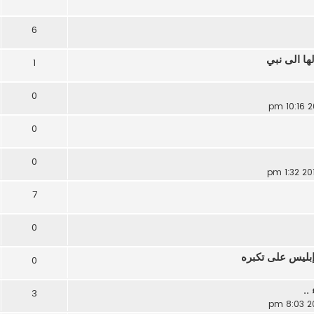
6
ها الى نبي
1
0
0
0
7
0
إبليس على تكبره
0
..
3