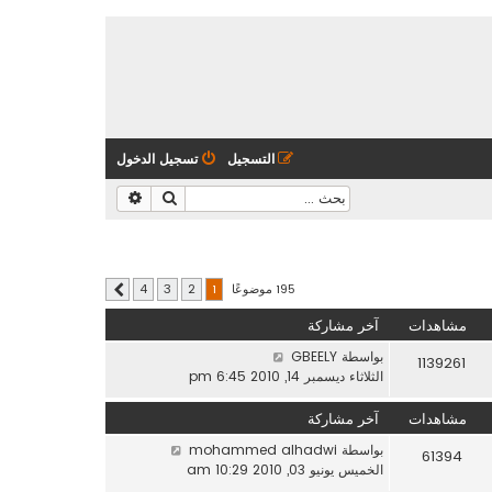
التسجيل
تسجيل الدخول
بحث
بحث متقدم
195 موضوعًا
4
3
2
1
التالي
مشاهدات
آخر مشاركة
بواسطة
GBEELY
1139261
الثلاثاء ديسمبر 14, 2010 6:45 pm
مشاهدات
آخر مشاركة
بواسطة
mohammed alhadwi
61394
الخميس يونيو 03, 2010 10:29 am