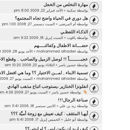
مهارة التخلص من الخجل
بواسطة
سكينة
»
الأحد فبراير 22, 2009 8:00 pm
هل دوري في الحياة واضح تجاه المجتمع؟
بواسطة
أم المرتضى
»
السبت ديسمبر 27, 2008 1:00 pm
الذكـاء اللفظـي
بواسطة
ياقوت
»
السبت إبريل 18, 2009 9:23 am
حضــــانة الاطفال وكفالتـــــهم
بواسطة
mohammed alhadwi
»
الأحد يونيو 28, 2009 11:19 am
عجبــــــــــاً !! لوصل الزميل والصاحب .. وقطع ال
بواسطة
حسين ياسر
»
الثلاثاء يونيو 23, 2009 10:20 am
تسمية الابناء , لمـــن الاختيار ؟؟ وما هي افضل ال
بواسطة
mohammed alhadwi
»
السبت يونيو 27, 2009 12:24 pm
انفلونزا الخنازير ،يستوجب اتباع مذهب الهادي
بواسطة
حسين ياسر
»
السبت يونيو 27, 2009 4:39 pm
صناعة الرجال!!!
بواسطة
زيد بن علي
»
الاثنين سبتمبر 18, 2006 11:41 am
أيهـا المثقف : كيف تعيش مع زوجة أميَّة ؟؟؟
بواسطة
أبو خليل
»
الخميس إبريل 17, 2008 6:41 pm
كيف اريد ان يكون ابني ؟ او ابنتي؟؟