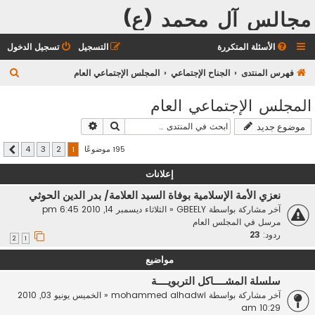
مجالس آل محمد (ع)
الأسئلة المتكررة
التسجيل
تسجيل الدخول
ب
فهرس المنتدى
الجناح الإجتماعي
المجلس الإجتماعي العام
ح
المجلس الإجتماعي العام
ث
بحث
بحث متقدم
موضوع جديد
195 موضوعًا
4
3
2
1
التالي
إعلانات
نعزي الأمة الإسلامية بوفاة السيد العلامة/ بدر الدين الحوثي
آخر مشاركة بواسطة
GBEELY
«
الثلاثاء ديسمبر 14, 2010 6:45 pm
مرسل في
المجلس العام
ردود:
23
2
1
مواضيع
سلسلة المشــــاكل التربويــــة
آخر مشاركة بواسطة
mohammed alhadwi
«
الخميس يونيو 03, 2010
10:29 am