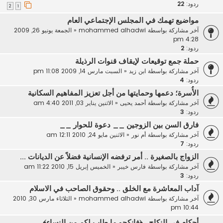
ردود:
22
2
1
مواضيع تهمك في المجلس الإجتماعي العام
آخر مشاركة بواسطة
mohammed alhadwi
«
الجمعة يونيو 26, 2009
4:28 pm
ردود:
2
حملة جمع توقيعات لإيقاف قنوات الرذيلة
آخر مشاركة بواسطة
ابن زيد
«
السبت مارس 14, 2009 11:08 pm
ردود:
4
الأُسرة؛ دعمها وحمايتها من أجل تعزيز المفاهيم السكانية
آخر مشاركة بواسطة
أحمد يحيى
«
الاثنين يناير 03, 2011 4:40 am
ردود:
3
فارق السن بين الزوجين __ دعوة للحوار __
آخر مشاركة بواسطة
أم نور
«
الاثنين مايو 24, 2010 12:11 am
ردود:
7
الزواج بالصغيرة .. أمر ترفضه الإنسانية فضلاً عن الديانات ...
آخر مشاركة بواسطة
فارس خيبر
«
الخميس إبريل 15, 2010 11:22 am
ردود:
3
آداب المعاشرة مع الخلق .. وحقوق الصاحب في الاسلام
آخر مشاركة بواسطة
mohammed alhadwi
«
الثلاثاء مارس 30, 2010
10:44 pm
أحكام في النكاح , ﴿فانكحو ما طاب لكم من النساء﴾