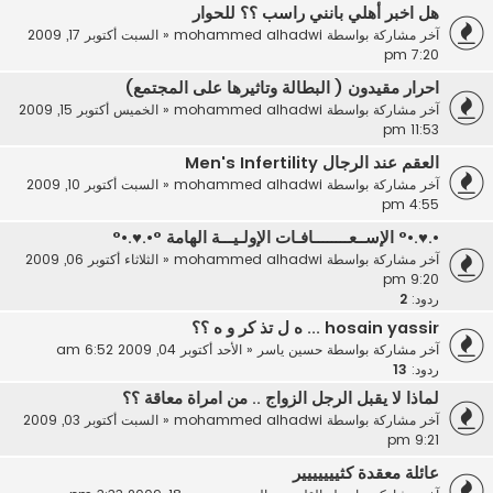
هل اخبر أهلي بانني راسب ؟؟ للحوار
آخر مشاركة بواسطة
mohammed alhadwi
«
السبت أكتوبر 17, 2009
7:20 pm
احرار مقيدون ( البطالة وتاثيرها على المجتمع)
آخر مشاركة بواسطة
mohammed alhadwi
«
الخميس أكتوبر 15, 2009
11:53 pm
العقم عند الرجال Men's Infertility
آخر مشاركة بواسطة
mohammed alhadwi
«
السبت أكتوبر 10, 2009
4:55 pm
•.♥.•° الإســعــــــــافـات الإولـيـــة الهامة °•.♥.•°
آخر مشاركة بواسطة
mohammed alhadwi
«
الثلاثاء أكتوبر 06, 2009
9:20 pm
ردود:
2
hosain yassir ... ه ل تذ كر و ه ؟؟
آخر مشاركة بواسطة
حسين ياسر
«
الأحد أكتوبر 04, 2009 6:52 am
ردود:
13
لماذا لا يقبل الرجل الزواج .. من امراة معاقة ؟؟
آخر مشاركة بواسطة
mohammed alhadwi
«
السبت أكتوبر 03, 2009
9:21 pm
عائلة معقدة كثييييييير