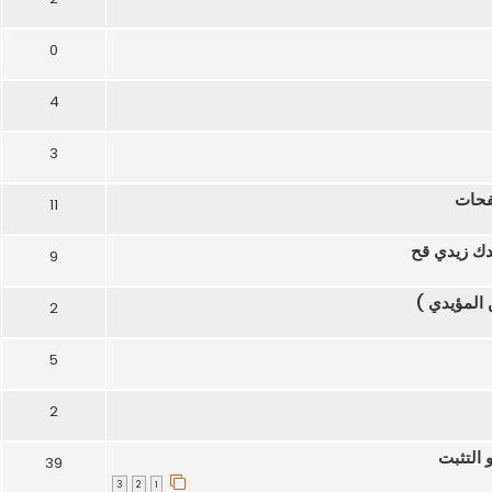
0
4
3
فحات
11
دك زيدي قح
9
 المؤيدي )
2
5
2
 التثبت
39
3
2
1