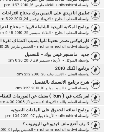
بواسطة
alhashimi
»
الثلاثاء مارس 16, 2010 11:57 pm
تطبيق انا زيدي على الفيس بوك محتاج اقتراحات
بواسطة
المخلب الجارح
»
الأربعاء نوفمبر 24, 2010 5:22 am
برنامج المكتبة الزيدية الشاملة قريبا - محتاج لقتر
بواسطة
المخلب الجارح
»
الثلاثاء سبتمبر 28, 2010 9:45 am
فايرفوكس تصدر تحديثا ثانيا بسبب اكتشاف ثغرة ام
بواسطة
mohammed alhadwi
»
الخميس مارس 25, 2010 9:50 am
جديد : ماسنجر فيس بوك - للتحميل
بواسطة
المتوكل
»
الأربعاء سبتمبر 29, 2010 8:36 pm
برنامج الكلك 2010
بواسطة
الفخي
»
الاثنين يوليو 26, 2010 2:12 am
شرح برنامج الانسبيك بالتفصيل
بواسطة
الفخي
»
السبت يوليو 10, 2010 3:27 am
امر يكتب في ( Run ) يغنيك عن الفورمات للنظام
بواسطة
الصامد بالله
»
الأربعاء أغسطس 13, 2008 4:00 am
برنامج اضافة الحقوق على الملفات الصوتية
بواسطة
alhashimi
»
الأربعاء يوليو 07, 2010 1:04 pm
كــيف أضع ملف فيديو في اليوتيوب ؟
بواسطة
mohammed alhadwi
»
الخميس يوليو 01, 2010 6:59 pm