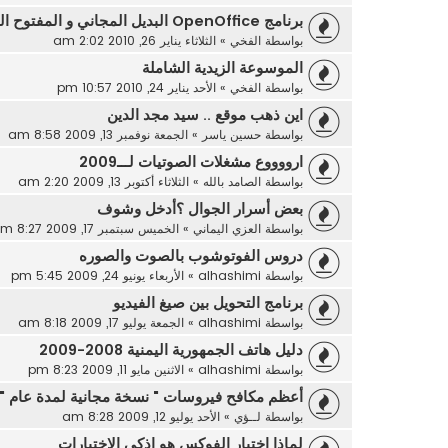
برنامج OpenOffice البديل المجاني و المفتوح المصدر لحزمة MS O
بواسطة
الفخي
»
الثلاثاء يناير 26, 2010 2:02 am
الموسوعة الزيدية الشاملة
بواسطة
الفخي
»
الأحد يناير 24, 2010 10:57 pm
اين ذهب موقع .. سيد مجد الدين
بواسطة
حسين ياسر
»
الجمعة نوفمبر 13, 2009 8:58 am
ارووووع مشغلات الصوتيات لـــ2009
بواسطة
الصامد بالله
»
الثلاثاء أكتوبر 13, 2009 2:20 am
بعض أسرار الجوال ؟أدخل وشوف
بواسطة
العزي اليماني
»
الخميس سبتمبر 17, 2009 8:27 am
دروس الفوتوشوب بالصوت والصوره
بواسطة
alhashimi
»
الأربعاء يونيو 24, 2009 5:45 pm
برنامج التحويل بين صيغ الفيديو
بواسطة
alhashimi
»
الجمعة يوليو 17, 2009 8:18 am
دليل هاتف الجمهورية اليمنية 2008-2009
بواسطة
alhashimi
»
الاثنين مايو 11, 2009 8:23 pm
أعظم مكافح فيروسات " نسخة مجانية لمدة عام "
بواسطة
لــؤي
»
الأحد يوليو 12, 2009 8:28 am
لماذا اختيار الفوكس هو اذكى الاختيارات