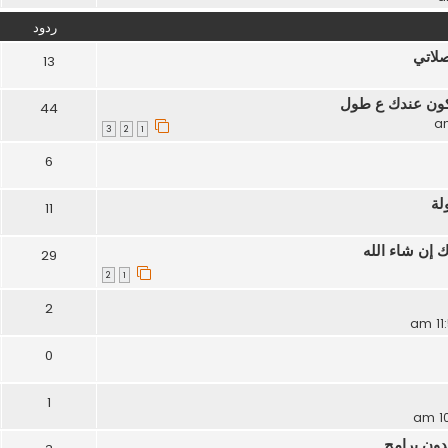
ردود
صلاتي
13
يكون عندك ع طول
44
3
2
1
6
لة
11
 إن شاء الله
29
2
1
2
0
1