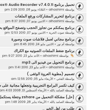
تحميل برنامج Fox® Audio Recorder v7.4.0.11
بواسطة
alhashimi
»
الثلاثاء يونيو 08, 2010 2:09 pm
برنامج لتحرير المشاركات ورفع الملفات
بواسطة
alhashimi
»
الاثنين يونيو 07, 2010 8:37 pm
برنامج يمكنكم من تجاوز الحجب وتصفح المواقع بح
بواسطة
صوت الحرية
»
الاثنين يونيو 07, 2010 12:53 pm
برنامج مجاني لعمل فلاشات صوت وصورة
بواسطة
أم نور
»
الاثنين مايو 24, 2010 8:45 pm
برنامج ضغط الملفات الصوتيه مع الكراك
بواسطة
alhashimi
»
الأحد مايو 23, 2010 9:27 pm
برنامج التحويل من فيديو الى mp3
بواسطة
alhashimi
»
الأحد مايو 23, 2010 11:41 pm
تصميم (مطوية العروة الوثقى )
بواسطة
الفخي
»
الأربعاء مايو 05, 2010 12:56 am
كيف تكسر البرامج التجريبية وتجعلها مجانية على 
بواسطة
الصامد بالله
»
الأربعاء أغسطس 13, 2008 4:03 am
{حل} مشكلة التحميل من zshare وجعلة يستكمل التحميل غصب عنه
بواسطة
الصامد بالله
»
الأربعاء يناير 28, 2009 1:48 pm
طلب من اهل الخير ..