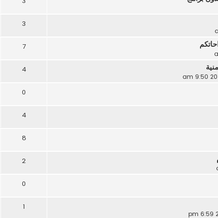
3
3
احاتكم
7
نية
4
0
4
8
2
0
1