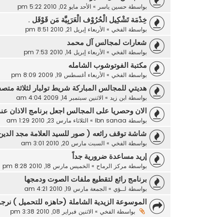
بواسطة
حسين ياسر
»
الأحد مايو 02, 2010 5:22 pm
خِدْمَة تَشْكِيل الْحُرُوْف الْعَرَبِيَّة مَن قَوْقَل .
بواسطة
الفخي
»
الأربعاء إبريل 21, 2010 8:51 pm
شعارات لمجالس آل محمد
بواسطة
الفخي
»
الأربعاء إبريل 14, 2010 7:53 pm
مكتبة الفوتوشوب الشامله
بواسطة
الفخي
»
الأربعاء أغسطس 19, 2009 8:09 pm
هديتي للمجالس المباركة شريط تولبار لثلاثة متص
بواسطة
ابن زيد
»
الاثنين سبتمبر 14, 2009 4:04 am
الان وحصريا على المجالس اجعل برنامج الاذان عن
بواسطة
ibn sanaa
»
الثلاثاء مارس 23, 2010 1:29 am
شاشة توقف رائعه ( صور للسيد العلامة مجد الدين
بواسطة
الفخي
»
السبت مارس 20, 2010 3:01 am
إريد مساعدة ضرورية جداً
بواسطة
مركز الرماح
»
الخميس مارس 18, 2010 8:28 pm
برنامج رائع لتقطيع ملفات الصوت ودمجها
بواسطة
لــؤي
»
الجمعة مارس 19, 2010 4:21 am
الموسوعة الزيدية الشاملة (حاهزه للتحميل ) نرجو
بواسطة
الفخي
»
الاثنين فبراير 08, 2010 3:38 pm