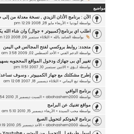
مواضيع
الآن : برنامج الأذان الزيدي , نسخة معدلة من إلى 
بواسطة
أبودنيا
»
الأربعاء مايو 28, 2008 12:29 pm
اطلب اي برنامج(كمبيوتر + جوال) وان شاء الله 
بواسطة
الصامد بالله
»
الثلاثاء سبتمبر 09, 2008 1:23 am
متجدد: روابط بروكسي لفتح المجالس في اليمن
بواسطة
الدعم الفني
»
الأحد أغسطس 02, 2009 3:58 am
تغيير آي بى جهازك ودخول المواقع المحجوبه بسهو
بواسطة
لــؤي
»
الاثنين سبتمبر 10, 2007 11:51 pm
إطرح مشكلتك مع جهاز الكمبيوتر ، وسوف نساعدك
بواسطة
تبع اليماني
»
الثلاثاء ديسمبر 18, 2007 12:08 am
برنامج الوافي
بواسطة
abohashem2000
»
السبت ديسمبر 11, 2010 11:54 am
مواقع تغنيك عن البرامج
بواسطة
محب السيدة
»
الأربعاء ديسمبر 15, 2010 5:10 am
برنامج لايفوتكم لتحويل الصيغ
بواسطة
abohashem2000
»
الأحد ديسمبر 05, 2010 10:19 am
اسهل طريقه لــ التحميل من اليوتوب Youtube بدون برامج