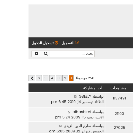
التسجيل
تسجيل الدخول
بحث
بحث متقدم
256 موضوعًا
6
5
4
3
2
1
التالي
مشاهدات
آخر مشاركة
بواسطة
GBEELY
1137491
الثلاثاء ديسمبر 14, 2010 6:45 pm
بواسطة
alhashimi
21100
الاثنين يونيو 15, 2009 5:24 pm
بواسطة
صارم الدين الزيدي
27025
الخميس فبراير 12, 2009 5:05 am