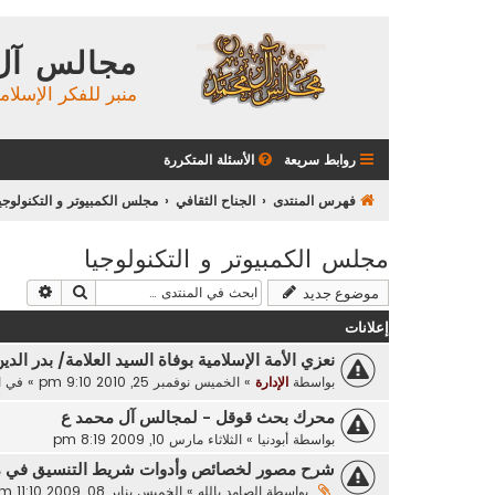
مجالس آل
منبر للفكر الإسلام
روابط سريعة
الأسئلة المتكررة
فهرس المنتدى
الجناح الثقافي
مجلس الكمبيوتر و التكنولوجي
مجلس الكمبيوتر و التكنولوجيا
بحث
بحث م
موضوع جديد
إعلانات
نعزي الأمة الإسلامية بوفاة السيد العلامة/ بدر الدي
بواسطة
الإدارة
»
الخميس نوفمبر 25, 2010 9:10 pm
» في
ا
محرك بحث قوقل - لمجالس آل محمد ع
بواسطة
أبودنيا
»
الثلاثاء مارس 10, 2009 8:19 pm
شرح مصور لخصائص وأدوات شريط التنسيق في 
بواسطة
الصامد بالله
»
الخميس يناير 08, 2009 11:10 am