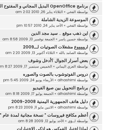
برنامج OpenOffice البديل المجاني و المفتوح المصدر لحزمة MS O
بواسطة
الفخي
»
الثلاثاء يناير 26, 2010 2:02 am
الموسوعة الزيدية الشاملة
بواسطة
الفخي
»
الأحد يناير 24, 2010 10:57 pm
اين ذهب موقع .. سيد مجد الدين
بواسطة
حسين ياسر
»
الجمعة نوفمبر 13, 2009 8:58 am
ارووووع مشغلات الصوتيات لـــ2009
بواسطة
الصامد بالله
»
الثلاثاء أكتوبر 13, 2009 2:20 am
بعض أسرار الجوال ؟أدخل وشوف
بواسطة
العزي اليماني
»
الخميس سبتمبر 17, 2009 8:27 am
دروس الفوتوشوب بالصوت والصوره
بواسطة
alhashimi
»
الأربعاء يونيو 24, 2009 5:45 pm
برنامج التحويل بين صيغ الفيديو
بواسطة
alhashimi
»
الجمعة يوليو 17, 2009 8:18 am
دليل هاتف الجمهورية اليمنية 2008-2009
بواسطة
alhashimi
»
الاثنين مايو 11, 2009 8:23 pm
أعظم مكافح فيروسات " نسخة مجانية لمدة عام "
بواسطة
لــؤي
»
الأحد يوليو 12, 2009 8:28 am
لماذا اختيار الفوكس هو اذكى الاختيارات