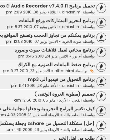
تحميل برنامج Fox® Audio Recorder v7.4.0.11
بواسطة
alhashimi
»
الثلاثاء يونيو 08, 2010 2:09 pm
برنامج لتحرير المشاركات ورفع الملفات
بواسطة
alhashimi
»
الاثنين يونيو 07, 2010 8:37 pm
برنامج يمكنكم من تجاوز الحجب وتصفح المواقع بح
بواسطة
صوت الحرية
»
الاثنين يونيو 07, 2010 12:53 pm
برنامج مجاني لعمل فلاشات صوت وصورة
بواسطة
أم نور
»
الاثنين مايو 24, 2010 8:45 pm
برنامج ضغط الملفات الصوتيه مع الكراك
بواسطة
alhashimi
»
الأحد مايو 23, 2010 9:27 pm
برنامج التحويل من فيديو الى mp3
بواسطة
alhashimi
»
الأحد مايو 23, 2010 11:41 pm
تصميم (مطوية العروة الوثقى )
بواسطة
الفخي
»
الأربعاء مايو 05, 2010 12:56 am
كيف تكسر البرامج التجريبية وتجعلها مجانية على 
بواسطة
الصامد بالله
»
الأربعاء أغسطس 13, 2008 4:03 am
{حل} مشكلة التحميل من zshare وجعلة يستكمل التحميل غصب عنه
بواسطة
الصامد بالله
»
الأربعاء يناير 28, 2009 1:48 pm
طلب من اهل الخير ..