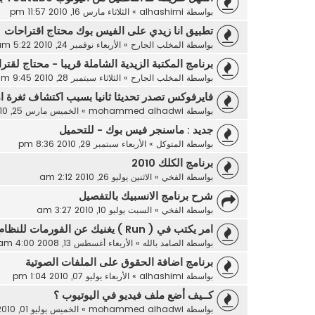
بواسطة
alhashimi
»
الثلاثاء مارس 16, 2010 11:57 pm
تطبيق انا زيدي على الفيس بوك محتاج اقتراحات
بواسطة
المخلب الجارح
»
الأربعاء نوفمبر 24, 2010 5:22 am
برنامج المكتبة الزيدية الشاملة قريبا - محتاج لقتر
بواسطة
المخلب الجارح
»
الثلاثاء سبتمبر 28, 2010 9:45 am
فايرفوكس تصدر تحديثا ثانيا بسبب اكتشاف ثغرة ام
بواسطة
mohammed alhadwi
»
الخميس مارس 25, 2010 9:50 am
جديد : ماسنجر فيس بوك - للتحميل
بواسطة
المتوكل
»
الأربعاء سبتمبر 29, 2010 8:36 pm
برنامج الكلك 2010
بواسطة
الفخي
»
الاثنين يوليو 26, 2010 2:12 am
شرح برنامج الانسبيك بالتفصيل
بواسطة
الفخي
»
السبت يوليو 10, 2010 3:27 am
امر يكتب في ( Run ) يغنيك عن الفورمات للنظام
بواسطة
الصامد بالله
»
الأربعاء أغسطس 13, 2008 4:00 am
برنامج اضافة الحقوق على الملفات الصوتية
بواسطة
alhashimi
»
الأربعاء يوليو 07, 2010 1:04 pm
كــيف أضع ملف فيديو في اليوتيوب ؟
بواسطة
mohammed alhadwi
»
الخميس يوليو 01, 2010 6:59 pm