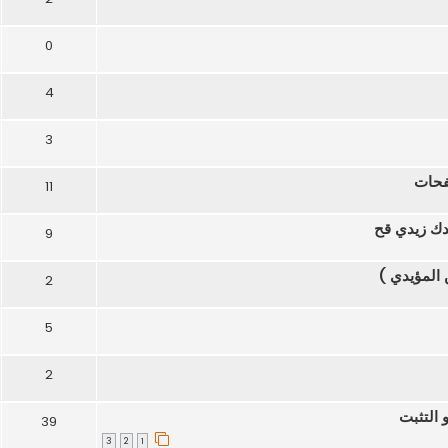
0
4
3
فحات
11
دك زيدي قح
9
 المؤيدي )
2
5
2
 التثبت
39
3
2
1