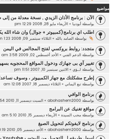
مواضيع
الآن : برنامج الأذان الزيدي , نسخة معدلة من إلى 
بواسطة
أبودنيا
»
الأربعاء مايو 28, 2008 12:29 pm
اطلب اي برنامج(كمبيوتر + جوال) وان شاء الله 
بواسطة
الصامد بالله
»
الثلاثاء سبتمبر 09, 2008 1:23 am
متجدد: روابط بروكسي لفتح المجالس في اليمن
بواسطة
الدعم الفني
»
الأحد أغسطس 02, 2009 3:58 am
تغيير آي بى جهازك ودخول المواقع المحجوبه بسهو
بواسطة
لــؤي
»
الاثنين سبتمبر 10, 2007 11:51 pm
إطرح مشكلتك مع جهاز الكمبيوتر ، وسوف نساعدك
بواسطة
تبع اليماني
»
الثلاثاء ديسمبر 18, 2007 12:08 am
برنامج الوافي
بواسطة
abohashem2000
»
السبت ديسمبر 11, 2010 11:54 am
مواقع تغنيك عن البرامج
بواسطة
محب السيدة
»
الأربعاء ديسمبر 15, 2010 5:10 am
برنامج لايفوتكم لتحويل الصيغ
بواسطة
abohashem2000
»
الأحد ديسمبر 05, 2010 10:19 am
اسهل طريقه لــ التحميل من اليوتوب Youtube بدون برامج