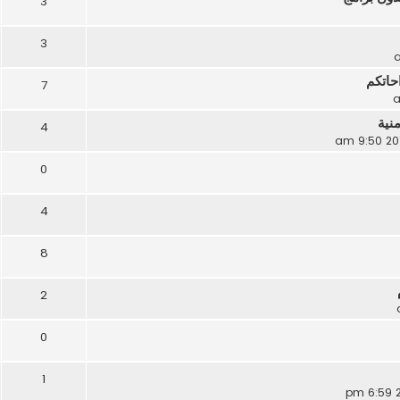
3
3
احاتكم
7
نية
4
0
4
8
2
0
1