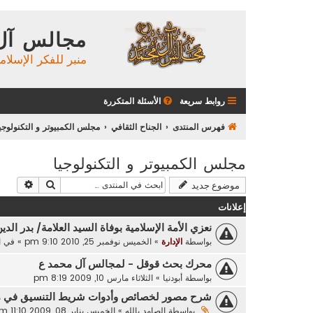
مجالس آل
منبر للفكر الإسلام
روابط سريعة
الأسئلة المتكررة
فهرس المنتدى
الجناح الثقافي
مجلس الكمبيوتر و التكنولوجي
مجلس الكمبيوتر و التكنولوجيا
بحث
بحث م
موضوع جديد
إعلانات
نعزي الأمة الإسلامية بوفاة السيد العلامة/ بدر الدي
بواسطة
الإدارة
»
الخميس نوفمبر 25, 2010 9:10 pm
» في
ا
محرك بحث قوقل - لمجالس آل محمد ع
بواسطة
أبودنيا
»
الثلاثاء مارس 10, 2009 8:19 pm
شرح مصور لخصائص وأدوات شريط التنسيق في 
بواسطة
الصامد بالله
»
الخميس يناير 08, 2009 11:10 am