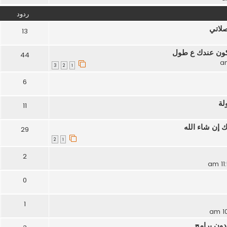
ردود
صلاتي
13
يكون عندك ع طول
44
3
2
1
6
لة
11
 إن شاء الله
29
2
1
2
0
1