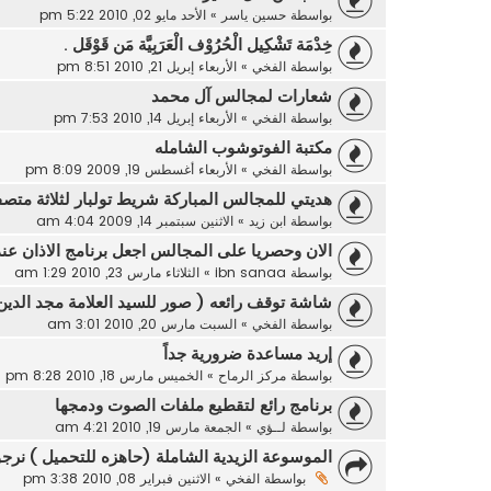
بواسطة
حسين ياسر
»
الأحد مايو 02, 2010 5:22 pm
خِدْمَة تَشْكِيل الْحُرُوْف الْعَرَبِيَّة مَن قَوْقَل .
بواسطة
الفخي
»
الأربعاء إبريل 21, 2010 8:51 pm
شعارات لمجالس آل محمد
بواسطة
الفخي
»
الأربعاء إبريل 14, 2010 7:53 pm
مكتبة الفوتوشوب الشامله
بواسطة
الفخي
»
الأربعاء أغسطس 19, 2009 8:09 pm
هديتي للمجالس المباركة شريط تولبار لثلاثة متص
بواسطة
ابن زيد
»
الاثنين سبتمبر 14, 2009 4:04 am
الان وحصريا على المجالس اجعل برنامج الاذان عن
بواسطة
ibn sanaa
»
الثلاثاء مارس 23, 2010 1:29 am
شاشة توقف رائعه ( صور للسيد العلامة مجد الدين
بواسطة
الفخي
»
السبت مارس 20, 2010 3:01 am
إريد مساعدة ضرورية جداً
بواسطة
مركز الرماح
»
الخميس مارس 18, 2010 8:28 pm
برنامج رائع لتقطيع ملفات الصوت ودمجها
بواسطة
لــؤي
»
الجمعة مارس 19, 2010 4:21 am
الموسوعة الزيدية الشاملة (حاهزه للتحميل ) نرجو
بواسطة
الفخي
»
الاثنين فبراير 08, 2010 3:38 pm