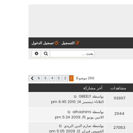
التسجيل
تسجيل الدخول
بحث
بحث متقدم
256 موضوعًا
6
5
4
3
2
1
التالي
مشاهدات
آخر مشاركة
بواسطة
GBEELY
1139117
الثلاثاء ديسمبر 14, 2010 6:45 pm
بواسطة
alhashimi
21144
الاثنين يونيو 15, 2009 5:24 pm
بواسطة
صارم الدين الزيدي
27083
الخميس فبراير 12, 2009 5:05 am