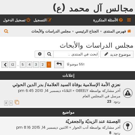
مجالس آل محمد (ع)
الأسئلة المتكررة
التسجيل
تسجيل الدخول
ب
فهرس المنتدى
الجناح الرئيسي
مجلس الدراسات والأبحاث
ح
مجلس الدراسات والأبحاث
ث
بحث
بحث متقدم
موضوع جديد
صفحة
1
من
12
551 موضوعًا
12
…
5
4
3
2
1
التالي
إعلانات
نعزي الأمة الإسلامية بوفاة السيد العلامة/ بدر الدين الحوثي
آخر مشاركة بواسطة
GBEELY
«
الثلاثاء ديسمبر 14, 2010 6:45 pm
مرسل في
المجلس العام
ردود:
23
2
1
مواضيع
العِصمَة عند الزيديّة والجعفريّة
آخر مشاركة بواسطة
أدب الحوار
«
الاثنين ديسمبر 14, 2015 8:16 pm
ردود:
8