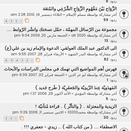
ردود:
6
الزَّوَاج بَيْنَ مَفْهُومِ الزَّوَاجِ الشَّرْعِي والمُتعَة
آخر مشاركة بواسطة
مسلم الإسلام
«
الثلاثاء ديسمبر 14, 2010 2:28 am
ردود:
59
4
3
2
1
مجموعة من الرّسائل المهمّة ، حمّل نسختك وانشُر الرّوابط ....
آخر مشاركة بواسطة
ali 2020
«
الجمعة مارس 20, 2009 9:04 pm
ردود:
13
الى الدكتور عبد الملك العولقي: الدعوة والإمام زيد بن علي(ع)
آخر مشاركة بواسطة
البدر الشهيد
«
الأربعاء فبراير 28, 2007 9:55 am
ردود:
82
6
5
4
3
2
1
فهرس أهم المواضيع التي تهمك في مجلس الدراسات والأبحاث
آخر مشاركة بواسطة
ابو عز الدين
«
الجمعة فبراير 02, 2007 9:09 pm
ردود:
1
المَهدَويّة عِندَ الزّيدِيّة والجَعفَرِيّة ( طَرح جَديد )
آخر مشاركة بواسطة
المؤيدي
«
الأحد أكتوبر 29, 2006 1:37 pm
ردود:
5
الزيدية والمعتزلة .. ( والتأثّر ) .. قراءة مُتأنيّة !
آخر مشاركة بواسطة
محمد33333
«
الاثنين سبتمبر 11, 2006 11:29 pm
ردود:
30
3
2
1
الاصطفاء .... ( من كتاب الله ) ... زيدي - جعفري !!! .