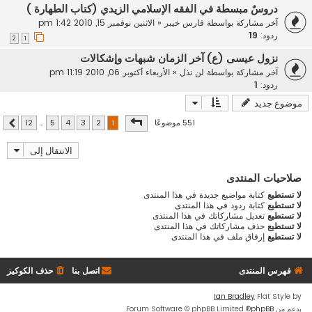
دروسٌ مبسطة في الفقه الإسلامي الزيدي (كتاب الطهارة )
آخر مشاركة بواسطة
فارس خيبر
«
الاثنين نوفمبر 15, 2010 1:42 pm
ردود:
19
2
1
نزول عيسى (ع) آخر الزمان شبهات وإشكالات
آخر مشاركة بواسطة
لن نذل
«
الأربعاء أكتوبر 06, 2010 11:19 pm
ردود:
1
موضوع جديد
صفحة
1
من
12
551 موضوعًا
12
…
5
4
3
2
1
التالي
الانتقال إلى
صلاحيات المنتدى
لا تستطيع
كتابة مواضيع جديدة في هذا المنتدى
لا تستطيع
كتابة ردود في هذا المنتدى
لا تستطيع
تعديل مشاركاتك في هذا المنتدى
لا تستطيع
حذف مشاركاتك في هذا المنتدى
لا تستطيع
إرفاق ملف في هذا المنتدى
فهرس المنتدى
اتصل بنا
حذف الكوكيز
Ian Bradley
Flat Style by
بدعم من
phpBB
® Forum Software © phpBB Limited