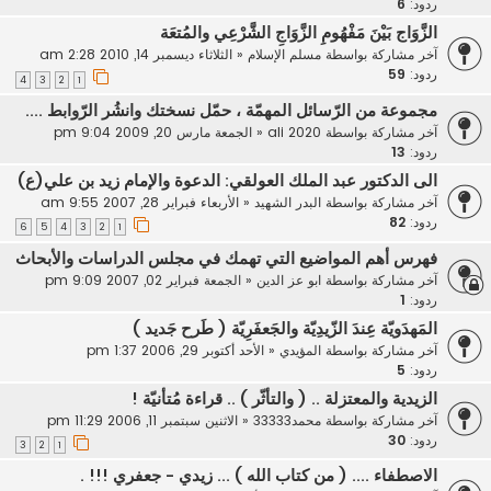
ردود:
6
الزَّوَاج بَيْنَ مَفْهُومِ الزَّوَاجِ الشَّرْعِي والمُتعَة
آخر مشاركة بواسطة
مسلم الإسلام
«
الثلاثاء ديسمبر 14, 2010 2:28 am
ردود:
59
4
3
2
1
مجموعة من الرّسائل المهمّة ، حمّل نسختك وانشُر الرّوابط ....
آخر مشاركة بواسطة
ali 2020
«
الجمعة مارس 20, 2009 9:04 pm
ردود:
13
الى الدكتور عبد الملك العولقي: الدعوة والإمام زيد بن علي(ع)
آخر مشاركة بواسطة
البدر الشهيد
«
الأربعاء فبراير 28, 2007 9:55 am
ردود:
82
6
5
4
3
2
1
فهرس أهم المواضيع التي تهمك في مجلس الدراسات والأبحاث
آخر مشاركة بواسطة
ابو عز الدين
«
الجمعة فبراير 02, 2007 9:09 pm
ردود:
1
المَهدَويّة عِندَ الزّيدِيّة والجَعفَرِيّة ( طَرح جَديد )
آخر مشاركة بواسطة
المؤيدي
«
الأحد أكتوبر 29, 2006 1:37 pm
ردود:
5
الزيدية والمعتزلة .. ( والتأثّر ) .. قراءة مُتأنيّة !
آخر مشاركة بواسطة
محمد33333
«
الاثنين سبتمبر 11, 2006 11:29 pm
ردود:
30
3
2
1
الاصطفاء .... ( من كتاب الله ) ... زيدي - جعفري !!! .