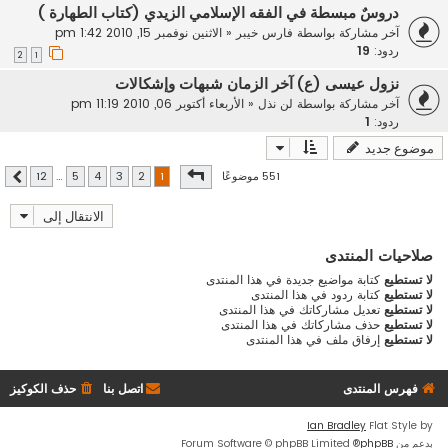
دروسٌ مبسطة في الفقه الإسلامي الزيدي (كتاب الطهارة )
آخر مشاركة بواسطة
فارس خيبر
«
الاثنين نوفمبر 15, 2010 1:42 pm
ردود:
19
2
1
نزول عيسى (ع) آخر الزمان شبهات وإشكالات
آخر مشاركة بواسطة
لن نذل
«
الأربعاء أكتوبر 06, 2010 11:19 pm
ردود:
1
موضوع جديد
صفحة
1
من
12
551 موضوعًا
12
…
5
4
3
2
1
التالي
الانتقال إلى
صلاحيات المنتدى
لا تستطيع
كتابة مواضيع جديدة في هذا المنتدى
لا تستطيع
كتابة ردود في هذا المنتدى
لا تستطيع
تعديل مشاركاتك في هذا المنتدى
لا تستطيع
حذف مشاركاتك في هذا المنتدى
لا تستطيع
إرفاق ملف في هذا المنتدى
فهرس المنتدى
اتصل بنا
حذف الكوكيز
Ian Bradley
Flat Style by
بدعم من
phpBB
® Forum Software © phpBB Limited