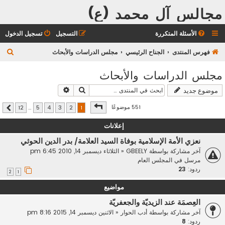
مجالس آل محمد (ع)
الأسئلة المتكررة
التسجيل
تسجيل الدخول
ب
فهرس المنتدى
الجناح الرئيسي
مجلس الدراسات والأبحاث
ح
مجلس الدراسات والأبحاث
ث
بحث
بحث متقدم
موضوع جديد
صفحة
1
من
12
551 موضوعًا
12
…
5
4
3
2
1
التالي
إعلانات
نعزي الأمة الإسلامية بوفاة السيد العلامة/ بدر الدين الحوثي
آخر مشاركة بواسطة
GBEELY
«
الثلاثاء ديسمبر 14, 2010 6:45 pm
مرسل في
المجلس العام
ردود:
23
2
1
مواضيع
العِصمَة عند الزيديّة والجعفريّة
آخر مشاركة بواسطة
أدب الحوار
«
الاثنين ديسمبر 14, 2015 8:16 pm
ردود:
8