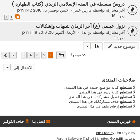
دروسٌ مبسطة في الفقه الإسلامي الزيدي (كتاب الطهارة )
آخر مشاركة بواسطة
فارس خيبر
«
الاثنين نوفمبر 15, 2010 1:42 pm
ردود:
19
2
1
نزول عيسى (ع) آخر الزمان شبهات وإشكالات
آخر مشاركة بواسطة
لن نذل
«
الأربعاء أكتوبر 06, 2010 11:19 pm
ردود:
1
موضوع جديد
صفحة
1
من
12
551 موضوعًا
12
…
5
4
3
2
1
التالي
الانتقال إلى
صلاحيات المنتدى
لا تستطيع
كتابة مواضيع جديدة في هذا المنتدى
لا تستطيع
كتابة ردود في هذا المنتدى
لا تستطيع
تعديل مشاركاتك في هذا المنتدى
لا تستطيع
حذف مشاركاتك في هذا المنتدى
لا تستطيع
إرفاق ملف في هذا المنتدى
فهرس المنتدى
اتصل بنا
حذف الكوكيز
Ian Bradley
Flat Style by
بدعم من
phpBB
® Forum Software © phpBB Limited