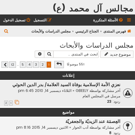
مجالس آل محمد (ع)
الأسئلة المتكررة
التسجيل
تسجيل الدخول
ب
فهرس المنتدى
الجناح الرئيسي
مجلس الدراسات والأبحاث
ح
مجلس الدراسات والأبحاث
ث
بحث
بحث متقدم
موضوع جديد
صفحة
1
من
12
551 موضوعًا
12
…
5
4
3
2
1
التالي
إعلانات
نعزي الأمة الإسلامية بوفاة السيد العلامة/ بدر الدين الحوثي
آخر مشاركة بواسطة
GBEELY
«
الثلاثاء ديسمبر 14, 2010 6:45 pm
مرسل في
المجلس العام
ردود:
23
2
1
مواضيع
العِصمَة عند الزيديّة والجعفريّة
آخر مشاركة بواسطة
أدب الحوار
«
الاثنين ديسمبر 14, 2015 8:16 pm
ردود:
8