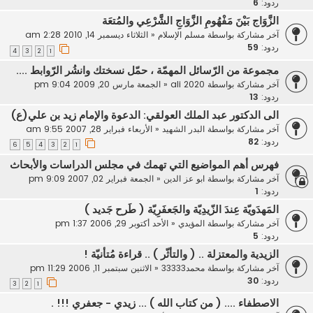
ردود:
6
الزَّوَاج بَيْنَ مَفْهُومِ الزَّوَاجِ الشَّرْعِي والمُتعَة
آخر مشاركة بواسطة
مسلم الإسلام
«
الثلاثاء ديسمبر 14, 2010 2:28 am
ردود:
59
4
3
2
1
مجموعة من الرّسائل المهمّة ، حمّل نسختك وانشُر الرّوابط ....
آخر مشاركة بواسطة
ali 2020
«
الجمعة مارس 20, 2009 9:04 pm
ردود:
13
الى الدكتور عبد الملك العولقي: الدعوة والإمام زيد بن علي(ع)
آخر مشاركة بواسطة
البدر الشهيد
«
الأربعاء فبراير 28, 2007 9:55 am
ردود:
82
6
5
4
3
2
1
فهرس أهم المواضيع التي تهمك في مجلس الدراسات والأبحاث
آخر مشاركة بواسطة
ابو عز الدين
«
الجمعة فبراير 02, 2007 9:09 pm
ردود:
1
المَهدَويّة عِندَ الزّيدِيّة والجَعفَرِيّة ( طَرح جَديد )
آخر مشاركة بواسطة
المؤيدي
«
الأحد أكتوبر 29, 2006 1:37 pm
ردود:
5
الزيدية والمعتزلة .. ( والتأثّر ) .. قراءة مُتأنيّة !
آخر مشاركة بواسطة
محمد33333
«
الاثنين سبتمبر 11, 2006 11:29 pm
ردود:
30
3
2
1
الاصطفاء .... ( من كتاب الله ) ... زيدي - جعفري !!! .