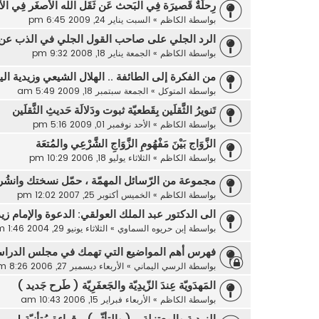
رِحلَةٌ قَصيرَة فِي البَحث عَن ثَقَل الله الأصغَر فِي ا
بواسطة
الكاظم
»
السبت يناير 24, 2009 6:45 pm
الرد الجلي على صاحب القول الجلي في الذب عن
بواسطة
الكاظم
»
الجمعة يناير 18, 2008 9:32 pm
من الفكرة إلى الطائفة .. الهلال الشيعي وزيدية اليم
بواسطة
المتوكل
»
الجمعة سبتمبر 18, 2009 5:49 am
تَنويرُ الثَّقلَين بِقَطعيّة ثبوت ودَلالَة حَديثِ الثَّقلَين
بواسطة
الكاظم
»
الأحد نوفمبر 01, 2009 5:16 pm
الزَّوَاج بَيْنَ مَفْهُومِ الزَّوَاجِ الشَّرْعِي والمُتعَة
بواسطة
الكاظم
»
الثلاثاء يوليو 18, 2006 10:29 pm
مجموعة من الرّسائل المهمّة ، حمّل نسختك وانشُر ال
بواسطة
الكاظم
»
الخميس أكتوبر 25, 2007 12:02 pm
الى الدكتور عبد الملك العولقي: الدعوة والإمام ز
بواسطة
إبن حريوه السماوي
»
الثلاثاء يونيو 29, 2004 1:46 am
فهرس أهم المواضيع التي تهمك في مجلس الدراس
بواسطة
الرسي اليماني
»
الأربعاء ديسمبر 27, 2006 8:26 pm
المَهدَويّة عِندَ الزّيدِيّة والجَعفَرِيّة ( طَرح جَديد )
بواسطة
الكاظم
»
الأربعاء فبراير 15, 2006 10:43 am