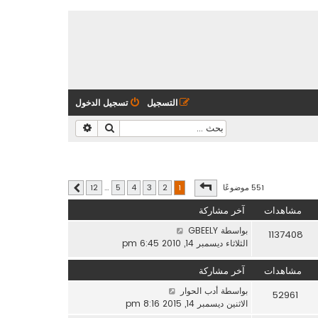
التسجيل
تسجيل الدخول
بحث
بحث متقدم
صفحة
1
من
12
551 موضوعًا
12
…
5
4
3
2
1
التالي
مشاهدات
آخر مشاركة
بواسطة
GBEELY
1137408
الثلاثاء ديسمبر 14, 2010 6:45 pm
مشاهدات
آخر مشاركة
بواسطة
أدب الحوار
52961
الاثنين ديسمبر 14, 2015 8:16 pm