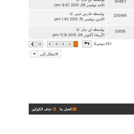
61487
الأحد نوفمبر 28, 2010 9:47 am
بواسطة
فارس خيبر
230165
الاثنين نوفمبر 15, 2010 1:42 pm
بواسطة
لن نذل
33015
الأربعاء أكتوبر 06, 2010 11:19 pm
صفحة
1
من
12
551 موضوعًا
12
…
5
4
3
2
1
التالي
الانتقال إلى
اتصل بنا
حذف الكوكيز