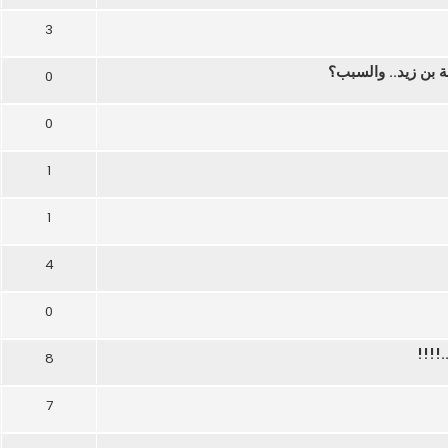
3
 بن زيد.. والسبب؟
0
0
1
1
4
0
.!!!!
8
7