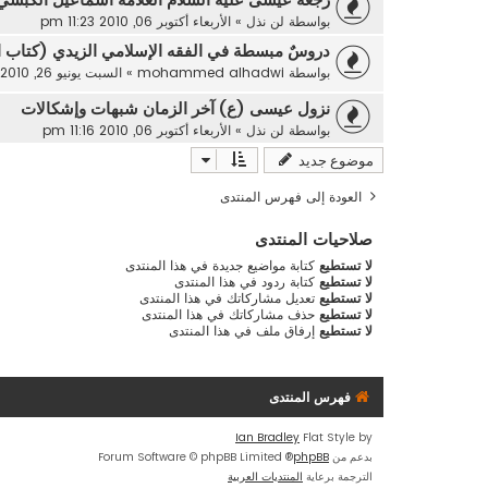
رجعة عيسى عليه السلام العلامة اسماعيل الكبسي
بواسطة
لن نذل
»
الأربعاء أكتوبر 06, 2010 11:23 pm
دروسٌ مبسطة في الفقه الإسلامي الزيدي (كتاب ا
بواسطة
mohammed alhadwi
»
السبت يونيو 26, 2010 10:10 pm
نزول عيسى (ع) آخر الزمان شبهات وإشكالات
بواسطة
لن نذل
»
الأربعاء أكتوبر 06, 2010 11:16 pm
موضوع جديد
العودة إلى فهرس المنتدى
صلاحيات المنتدى
لا تستطيع
كتابة مواضيع جديدة في هذا المنتدى
لا تستطيع
كتابة ردود في هذا المنتدى
لا تستطيع
تعديل مشاركاتك في هذا المنتدى
لا تستطيع
حذف مشاركاتك في هذا المنتدى
لا تستطيع
إرفاق ملف في هذا المنتدى
فهرس المنتدى
Ian Bradley
Flat Style by
بدعم من
phpBB
® Forum Software © phpBB Limited
الترجمة برعاية
المنتديات العربية