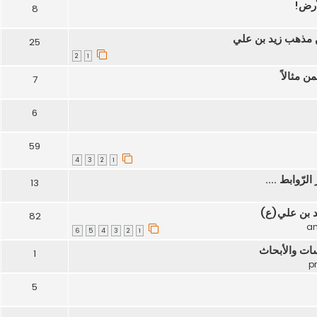
لأرض!
8
 مذهب زيد بن علي
25
2
1
ن مثالاً
7
6
59
4
3
2
1
رّوابط ....
13
يد بن علي(ع)
82
6
5
4
3
2
1
ات والأبحاث
1
5