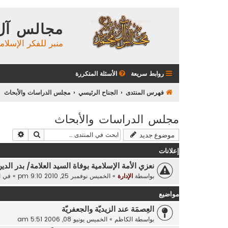
مجالس آل
منبر للفكر الإسلام
روابط سريعة
الأسئلة المتكررة
فهرس المنتدى
الجناح الرئيسي
مجلس الدراسات والأبحاث
مجلس الدراسات والأبحاث
بحث
بحث م
موضوع جديد
إعلانات
نعزي الأمة الإسلامية بوفاة السيد العلامة/ بدر الدي
بواسطة
الإدارة
»
الخميس نوفمبر 25, 2010 9:10 pm
» في
ا
مواضيع
العِصمَة عند الزيديّة والجعفريّة
بواسطة
الكاظم
»
الخميس يونيو 08, 2006 5:51 am