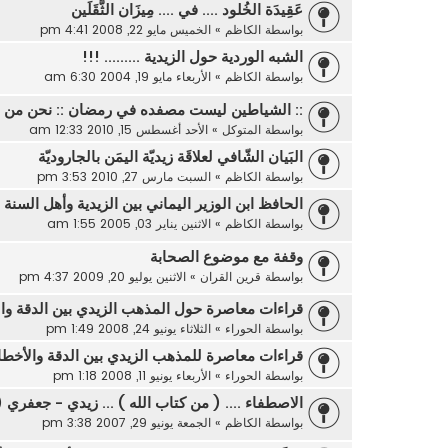
عَقِيدَة الخُلود .... في .... مِيزَان الثَّقَلَين
بواسطة
الكاظم
»
الخميس مايو 22, 2008 4:41 pm
الشبه الوردية حول الزيدية ......... !!!
بواسطة
الكاظم
»
الأربعاء مايو 19, 2004 6:30 am
:: الشياطين ليست مصفده في رمضان :: نحن من علي
بواسطة
المتوكل
»
الأحد أغسطس 15, 2010 12:33 am
البَيان الشّافي لعلاقَة زيديّة اليمَن بالجاروديّة
بواسطة
الكاظم
»
السبت مارس 27, 2010 3:53 pm
الحافظ ابن الوزير اليماني بين الزيدية وأهل السنة
بواسطة
الكاظم
»
الاثنين يناير 03, 2005 1:55 am
وقفة مع موضوع الصحابة
بواسطة
قرين القران
»
الاثنين يوليو 20, 2009 4:37 pm
قراءات معاصرة حول المذهب الزيدي بين الدقة والأ
بواسطة
الحوراء
»
الثلاثاء يونيو 24, 2008 1:49 pm
قراءات معاصرة للمذهب الزيدي بين الدقة والأخطاء 
بواسطة
الحوراء
»
الأربعاء يونيو 11, 2008 1:18 pm
الاصطفاء .... ( من كتاب الله ) ... زيدي - جعفري (2) !!!
بواسطة
الكاظم
»
الجمعة يونيو 29, 2007 3:38 pm