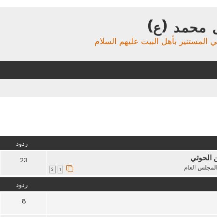
 محمد (ع)
ي المستنير بأهل البيت عليهم السلام
تقدم
ردود
ن الحوثي
23
لمجلس العام
2
1
ردود
8