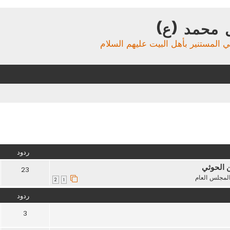
 محمد (ع)
ي المستنير بأهل البيت عليهم السلام
تقدم
ردود
ن الحوثي
23
لمجلس العام
2
1
ردود
3