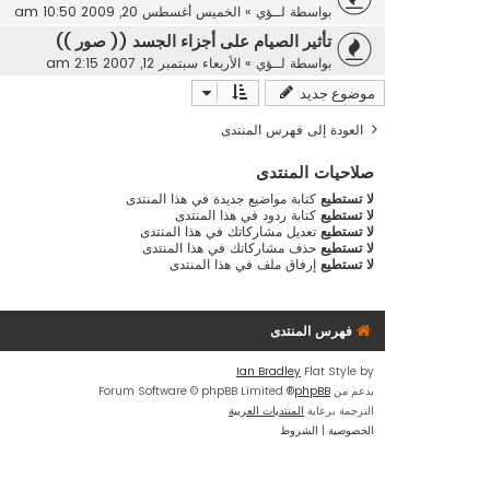
بواسطة
لــؤي
»
الخميس أغسطس 20, 2009 10:50 am
تأثير الصيام على أجزاء الجسد (( صور ))
بواسطة
لــؤي
»
الأربعاء سبتمبر 12, 2007 2:15 am
موضوع جديد
العودة إلى فهرس المنتدى
صلاحيات المنتدى
لا تستطيع
كتابة مواضيع جديدة في هذا المنتدى
لا تستطيع
كتابة ردود في هذا المنتدى
لا تستطيع
تعديل مشاركاتك في هذا المنتدى
لا تستطيع
حذف مشاركاتك في هذا المنتدى
لا تستطيع
إرفاق ملف في هذا المنتدى
فهرس المنتدى
Ian Bradley
Flat Style by
بدعم من
phpBB
® Forum Software © phpBB Limited
الترجمة برعاية
المنتديات العربية
الخصوصية
|
الشروط