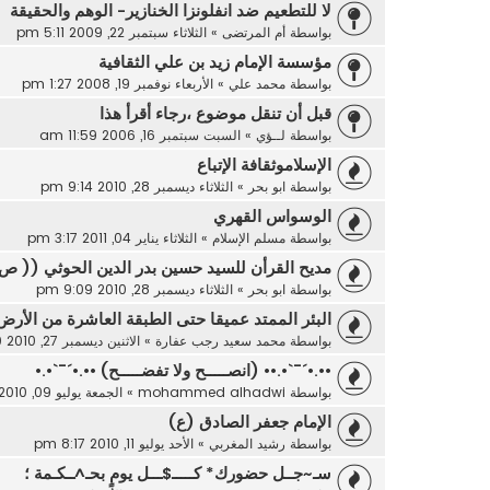
لا للتطعيم ضد انفلونزا الخنازير- الوهم والحقيقة
بواسطة
أم المرتضى
»
الثلاثاء سبتمبر 22, 2009 5:11 pm
مؤسسة الإمام زيد بن علي الثقافية
بواسطة
محمد علي
»
الأربعاء نوفمبر 19, 2008 1:27 pm
قبل أن تنقل موضوع ،رجاء أقرأ هذا
بواسطة
لــؤي
»
السبت سبتمبر 16, 2006 11:59 am
الإسلاموثقافة الإتباع
بواسطة
ابو بحر
»
الثلاثاء ديسمبر 28, 2010 9:14 pm
الوسواس القهري
بواسطة
مسلم الإسلام
»
الثلاثاء يناير 04, 2011 3:17 pm
مديح القرأن للسيد حسين بدر الدين الحوثي (( ص
بواسطة
ابو بحر
»
الثلاثاء ديسمبر 28, 2010 9:09 pm
البئر الممتد عميقا حتى الطبقة العاشرة من الأرض
بواسطة
محمد سعيد رجب عفارة
»
الاثنين ديسمبر 27, 2010 10:50 pm
••.•´¯`•.•• (انصـــــح ولا تفضـــــح) ••.•´¯`•.•
بواسطة
mohammed alhadwi
»
الجمعة يوليو 09, 2010 10:57 pm
الإمام جعفر الصادق (ع)
بواسطة
رشيد المغربي
»
الأحد يوليو 11, 2010 8:17 pm
سـ~جــل حضورك* كـــــ$ـــل يومٍ بحـ^ــكـمة ؛