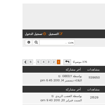
التسجيل
تسجيل الدخول
بحث
بحث متقدم
صفحة
1
من
8
376 موضوعًا
8
…
5
4
3
2
1
التالي
مشاهدات
آخر مشاركة
بواسطة
GBEELY
1139650
الثلاثاء ديسمبر 14, 2010 6:45 pm
مشاهدات
آخر مشاركة
بواسطة
الغضب الزيدي
21529
السبت فبراير 20, 2010 9:40 am