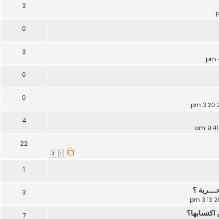
3
0
3
0
0
4
22
2
1
1
ـــرية ؟
3
 اكتسابها؟
7