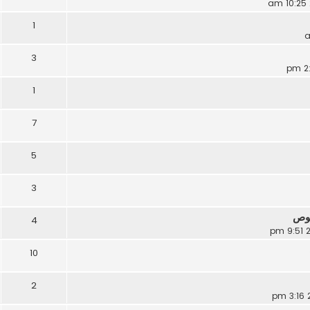
1
3
1
7
5
3
غوص
4
10
2