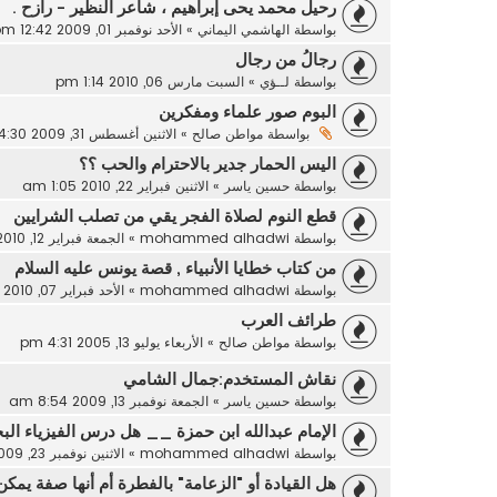
رحيل محمد يحى إبراهيم ، شاعر النظير - رازح .
بواسطة
الهاشمي اليماني
»
الأحد نوفمبر 01, 2009 12:42 pm
رجالُ من رجال
بواسطة
لــؤي
»
السبت مارس 06, 2010 1:14 pm
البوم صور علماء ومفكرين
بواسطة
مواطن صالح
»
الاثنين أغسطس 31, 2009 4:30 pm
اليس الحمار جدير بالاحترام والحب ؟؟
بواسطة
حسين ياسر
»
الاثنين فبراير 22, 2010 1:05 am
قطع النوم لصلاة الفجر يقي من تصلب الشرايين
بواسطة
mohammed alhadwi
»
الجمعة فبراير 12, 2010 3:20 pm
من كتاب خطايا الأنبياء , قصة يونس عليه السلام
بواسطة
mohammed alhadwi
»
الأحد فبراير 07, 2010 9:41 am
طرائف العرب
بواسطة
مواطن صالح
»
الأربعاء يوليو 13, 2005 4:31 pm
نقاش المستخدم:جمال الشامي
بواسطة
حسين ياسر
»
الجمعة نوفمبر 13, 2009 8:54 am
الإمام عبدالله ابن حمزة __ هل درس الفيزياء البحـ
بواسطة
mohammed alhadwi
»
الاثنين نوفمبر 23, 2009 3:13 pm
هل القيادة أو "الزعامة" بالفطرة أم أنها صفة يمكن