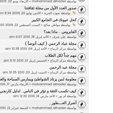
بواسطة
mohammed alhadwi
»
الأربعاء يونيو 30, 2010 10:25 am
صدور العدد الأول من مجلة ثقافتنا
بواسطة
صوت الحرية
»
الاثنين يوليو 20, 2009 8:34 am
كحل عيونك فى الجامع الكبير
بواسطة
مواطن صالح
»
السبت أغسطس 22, 2009 2:00 pm
الفايروس .. ماذا بعد؟
بواسطة
علي شرف
»
الأحد إبريل 18, 2010 6:07 am
مجلة عباد الرحمن ( كيف أتوضأ )
بواسطة
مركز الرماح
»
الأحد إبريل 04, 2010 10:38 am
مهم جداً لكل الطلاب
بواسطة
مركز الرماح
»
الخميس إبريل 01, 2010 5:13 pm
مجلة عبد الرحمن
بواسطة
مركز الرماح
»
السبت إبريل 03, 2010 10:25 am
معلومة لمن يرتاد الشواطئ ويمارس السباحة وال
بواسطة
mohammed alhadwi
»
الأربعاء مارس 17, 2010 9:51 pm
كيف تكسب الثقة و تؤثر في الناس.. لدايل كارنجي
بواسطة
أم نور
»
الأحد مارس 14, 2010 12:30 am
أضرار العــــطور ,
بواسطة
mohammed alhadwi
»
الجمعة فبراير 12, 2010 3:16 pm