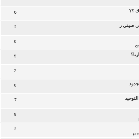
ك ؟؟
8
ركي صيني ر
2
0
رنا؟
5
2
جدود
0
لتوحيد
7
9
3