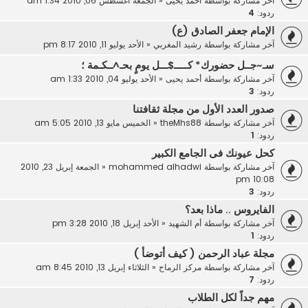
آخر مشاركة بواسطة
أحمد يحيى
«
الجمعة أغسطس 06, 2010 1:34 am
ردود:
4
الإمام جعفر الصادق (ع)
آخر مشاركة بواسطة
رشيد المغربي
«
الأحد يوليو 11, 2010 8:17 pm
سـ~جــل حضورك* كـــــ$ـــل يومٍ بحـ^ــكـمة ؛
آخر مشاركة بواسطة
أحمد يحيى
«
الأحد يوليو 04, 2010 1:33 am
ردود:
3
صدور العدد الأول من مجلة ثقافتنا
آخر مشاركة بواسطة
theMhs88
«
الخميس مايو 13, 2010 5:05 am
ردود:
1
كحل عيونك فى الجامع الكبير
آخر مشاركة بواسطة
mohammed alhadwi
«
الجمعة إبريل 23, 2010
10:08 pm
ردود:
3
الفايروس .. ماذا بعد؟
آخر مشاركة بواسطة
أم الشهيد
«
الأحد إبريل 18, 2010 3:28 pm
ردود:
1
مجلة عباد الرحمن ( كيف أتوضأ )
آخر مشاركة بواسطة
مركز الرماح
«
الثلاثاء إبريل 13, 2010 8:45 am
ردود:
7
مهم جداً لكل الطلاب