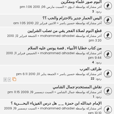
البوم صور علماء ومفكرين
آخر مشاركة بواسطة
لــؤي
«
السبت مارس 06, 2010 1:06 pm
ردود:
3
اليس الحمار جدير بالاحترام والحب ؟؟
آخر مشاركة بواسطة
حسين ياسر
«
الاثنين فبراير 22, 2010 1:05 am
قطع النوم لصلاة الفجر يقي من تصلب الشرايين
آخر مشاركة بواسطة
mohammed alhadwi
«
الجمعة فبراير 12, 2010
3:20 pm
من كتاب خطايا الأنبياء , قصة يونس عليه السلام
آخر مشاركة بواسطة
mohammed alhadwi
«
الخميس فبراير 11, 2010
9:44 pm
ردود:
4
طرائف العرب
آخر مشاركة بواسطة
حسين ياسر
«
الجمعة يناير 01, 2010 6:11 pm
ردود:
22
2
1
نقاش المستخدم:جمال الشامي
آخر مشاركة بواسطة
جمال الشامي
«
السبت ديسمبر 19, 2009 11:15 pm
ردود:
1
الإمام عبدالله ابن حمزة __ هل درس الفيزياء البحــــرية ؟
آخر مشاركة بواسطة
mohammed alhadwi
«
السبت ديسمبر 19, 2009
10:10 pm