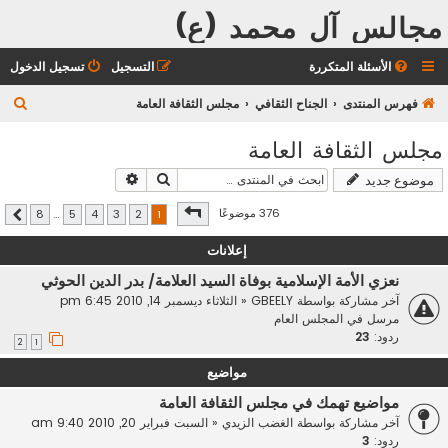
مجالس آل محمد (ع)
الأسئلة المتكررة
التسجيل
تسجيل الدخول
ب
فهرس المنتدى
الجناح الثقافي
مجلس الثقافة العامة
ح
مجلس الثقافة العامة
ث
بحث
بحث متقدم
موضوع جديد
صفحة
1
من
8
376 موضوعًا
8
…
5
4
3
2
1
التالي
إعلانات
نعزي الأمة الإسلامية بوفاة السيد العلامة/ بدر الدين الحوثي
آخر مشاركة بواسطة
GBEELY
«
الثلاثاء ديسمبر 14, 2010 6:45 pm
مرسل في
المجلس العام
ردود:
23
2
1
مواضيع
مواضيع تهمك في مجلس الثقافة العامة
آخر مشاركة بواسطة
الغضب الزيدي
«
السبت فبراير 20, 2010 9:40 am
ردود:
3