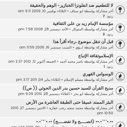
لا للتطعيم ضد انفلونزا الخنازير- الوهم والحقيقة
آخر مشاركة بواسطة
ابو سياف
«
الثلاثاء نوفمبر 10, 2009 9:11 am
ردود:
7
مؤسسة الإمام زيد بن علي الثقافية
آخر مشاركة بواسطة
المتوكل
«
الأحد ديسمبر 28, 2008 7:58 pm
ردود:
3
قبل أن تنقل موضوع ،رجاء أقرأ هذا
آخر مشاركة بواسطة
لــؤي
«
السبت سبتمبر 16, 2006 11:59 am
الإسلاموثقافة الإتباع
آخر مشاركة بواسطة
ناصر محمد أحمد
«
الجمعة أكتوبر 12, 2012 2:37 am
ردود:
1
الوسواس القهري
آخر مشاركة بواسطة
مسلم الإسلام
«
الثلاثاء يناير 04, 2011 3:17 pm
مديح القرأن للسيد حسين بدر الدين الحوثي (( ص))
آخر مشاركة بواسطة
ابو بحر
«
الثلاثاء ديسمبر 28, 2010 9:09 pm
البئر الممتد عميقا حتى الطبقة العاشرة من الأرض
آخر مشاركة بواسطة
محمد سعيد رجب عفارة
«
الاثنين ديسمبر 27, 2010
10:50 pm
••.•´¯`•.•• (انصـــــح ولا تفضـــــح) ••.•´¯`•.•