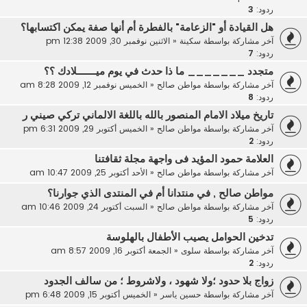
ردود:
3
هل القيادة أو "الزعامة" بالفطرة أم أنها صفة يمكن اكتسابها؟
آخر مشاركة بواسطة
سكينة
«
الاثنين نوفمبر 30, 2009 12:38 pm
ردود:
7
متجدد _______ ما ذا حدث في يوم ميـــــــلادك ؟؟
آخر مشاركة بواسطة
مواطن صالح
«
الخميس نوفمبر 12, 2009 8:28 am
ردود:
8
تاريخ ميلاد الامام المنصور بالله باللغة الالماني تركي صيني ر
آخر مشاركة بواسطة
مواطن صالح
«
الخميس أكتوبر 29, 2009 6:31 pm
ردود:
2
العلامة حمود المؤيد فى واجهة مجلة ثقافتنا
آخر مشاركة بواسطة
مواطن صالح
«
الأحد أكتوبر 25, 2009 10:47 am
مواطن صالح , في منتدانا أم في المنتدى الذي جوارنا؟
آخر مشاركة بواسطة
مواطن صالح
«
السبت أكتوبر 24, 2009 10:46 am
ردود:
5
تدخين الحوامل يصيب الأطفال بالهلوسة
آخر مشاركة بواسطة
سلوى
«
الجمعة أكتوبر 16, 2009 8:57 am
ردود:
2
زواج بلا حدود ؛ولا شهود ، ولاشروط ؛ من سالف الجدود
آخر مشاركة بواسطة
حسين ياسر
«
الخميس أكتوبر 15, 2009 6:48 pm