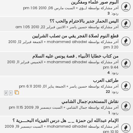
البوم صور علماء ومفكرين
آخر مشاركة بواسطة
لــؤي
«
السبت مارس 06, 2010 1:06 pm
ردود:
3
اليس الحمار جدير بالاحترام والحب ؟؟
آخر مشاركة بواسطة
حسين ياسر
«
الاثنين فبراير 22, 2010 1:05 am
قطع النوم لصلاة الفجر يقي من تصلب الشرايين
آخر مشاركة بواسطة
mohammed alhadwi
«
الجمعة فبراير 12, 2010
3:20 pm
من كتاب خطايا الأنبياء , قصة يونس عليه السلام
آخر مشاركة بواسطة
mohammed alhadwi
«
الخميس فبراير 11, 2010
9:44 pm
ردود:
4
طرائف العرب
آخر مشاركة بواسطة
حسين ياسر
«
الجمعة يناير 01, 2010 6:11 pm
ردود:
22
2
1
نقاش المستخدم:جمال الشامي
آخر مشاركة بواسطة
جمال الشامي
«
السبت ديسمبر 19, 2009 11:15 pm
ردود:
1
الإمام عبدالله ابن حمزة __ هل درس الفيزياء البحــــرية ؟
آخر مشاركة بواسطة
mohammed alhadwi
«
السبت ديسمبر 19, 2009
10:10 pm