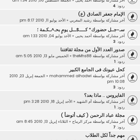
آخر مشاركة بواسطة
أحمد يحيى
«
الجمعة أغسطس 06, 2010 1:34 am
ردود:
4
الإمام جعفر الصادق (ع)
آخر مشاركة بواسطة
رشيد المغربي
«
الأحد يوليو 11, 2010 8:17 pm
سـ~جــل حضورك* كـــــ$ـــل يومٍ بحـ^ــكـمة ؛
آخر مشاركة بواسطة
أحمد يحيى
«
الأحد يوليو 04, 2010 1:33 am
ردود:
3
صدور العدد الأول من مجلة ثقافتنا
آخر مشاركة بواسطة
theMhs88
«
الخميس مايو 13, 2010 5:05 am
ردود:
1
كحل عيونك فى الجامع الكبير
آخر مشاركة بواسطة
mohammed alhadwi
«
الجمعة إبريل 23, 2010
10:08 pm
ردود:
3
الفايروس .. ماذا بعد؟
آخر مشاركة بواسطة
أم الشهيد
«
الأحد إبريل 18, 2010 3:28 pm
ردود:
1
مجلة عباد الرحمن ( كيف أتوضأ )
آخر مشاركة بواسطة
مركز الرماح
«
الثلاثاء إبريل 13, 2010 8:45 am
ردود:
7
مهم جداً لكل الطلاب