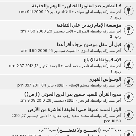
لا للتطعيم ضد انفلونزا الخنازير- الوهم والحقيقة
آخر مشاركة بواسطة
ابو سياف
«
الثلاثاء نوفمبر 10, 2009 9:11 am
ردود:
7
مؤسسة الإمام زيد بن علي الثقافية
آخر مشاركة بواسطة
المتوكل
«
الأحد ديسمبر 28, 2008 7:58 pm
ردود:
3
قبل أن تنقل موضوع ،رجاء أقرأ هذا
آخر مشاركة بواسطة
لــؤي
«
السبت سبتمبر 16, 2006 11:59 am
الإسلاموثقافة الإتباع
آخر مشاركة بواسطة
ناصر محمد أحمد
«
الجمعة أكتوبر 12, 2012 2:37 am
ردود:
1
الوسواس القهري
آخر مشاركة بواسطة
مسلم الإسلام
«
الثلاثاء يناير 04, 2011 3:17 pm
مديح القرأن للسيد حسين بدر الدين الحوثي (( ص))
آخر مشاركة بواسطة
ابو بحر
«
الثلاثاء ديسمبر 28, 2010 9:09 pm
البئر الممتد عميقا حتى الطبقة العاشرة من الأرض
آخر مشاركة بواسطة
محمد سعيد رجب عفارة
«
الاثنين ديسمبر 27, 2010
10:50 pm
••.•´¯`•.•• (انصـــــح ولا تفضـــــح) ••.•´¯`•.•