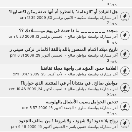
ردود:
3
هل القيادة أو "الزعامة" بالفطرة أم أنها صفة يمكن اكتسابها؟
آخر مشاركة بواسطة
سكينة
«
الاثنين نوفمبر 30, 2009 12:38 pm
ردود:
7
متجدد _______ ما ذا حدث في يوم ميـــــــلادك ؟؟
آخر مشاركة بواسطة
مواطن صالح
«
الخميس نوفمبر 12, 2009 8:28 am
ردود:
8
تاريخ ميلاد الامام المنصور بالله باللغة الالماني تركي صيني ر
آخر مشاركة بواسطة
مواطن صالح
«
الخميس أكتوبر 29, 2009 6:31 pm
ردود:
2
العلامة حمود المؤيد فى واجهة مجلة ثقافتنا
آخر مشاركة بواسطة
مواطن صالح
«
الأحد أكتوبر 25, 2009 10:47 am
مواطن صالح , في منتدانا أم في المنتدى الذي جوارنا؟
آخر مشاركة بواسطة
مواطن صالح
«
السبت أكتوبر 24, 2009 10:46 am
ردود:
5
تدخين الحوامل يصيب الأطفال بالهلوسة
آخر مشاركة بواسطة
سلوى
«
الجمعة أكتوبر 16, 2009 8:57 am
ردود:
2
زواج بلا حدود ؛ولا شهود ، ولاشروط ؛ من سالف الجدود
آخر مشاركة بواسطة
حسين ياسر
«
الخميس أكتوبر 15, 2009 6:48 pm