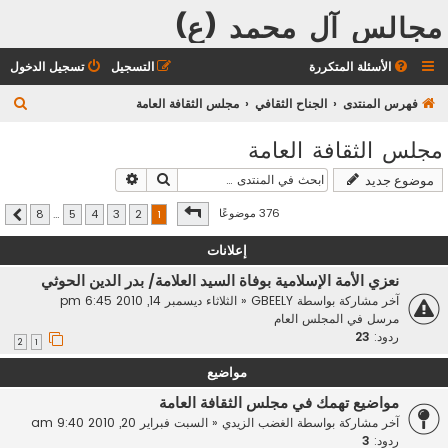
مجالس آل محمد (ع)
الأسئلة المتكررة
التسجيل
تسجيل الدخول
ب
فهرس المنتدى
الجناح الثقافي
مجلس الثقافة العامة
ح
مجلس الثقافة العامة
ث
بحث
بحث متقدم
موضوع جديد
صفحة
1
من
8
376 موضوعًا
8
…
5
4
3
2
1
التالي
إعلانات
نعزي الأمة الإسلامية بوفاة السيد العلامة/ بدر الدين الحوثي
آخر مشاركة بواسطة
GBEELY
«
الثلاثاء ديسمبر 14, 2010 6:45 pm
مرسل في
المجلس العام
ردود:
23
2
1
مواضيع
مواضيع تهمك في مجلس الثقافة العامة
آخر مشاركة بواسطة
الغضب الزيدي
«
السبت فبراير 20, 2010 9:40 am
ردود:
3