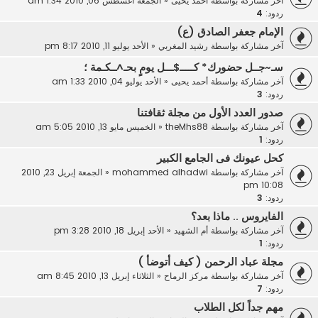
آخر مشاركة بواسطة
أحمد يحيى
«
الجمعة أغسطس 06, 2010 1:34 am
ردود:
4
الإمام جعفر الصادق (ع)
آخر مشاركة بواسطة
رشيد المغربي
«
الأحد يوليو 11, 2010 8:17 pm
سـ~جــل حضورك* كـــــ$ـــل يومٍ بحـ^ــكـمة ؛
آخر مشاركة بواسطة
أحمد يحيى
«
الأحد يوليو 04, 2010 1:33 am
ردود:
3
صدور العدد الأول من مجلة ثقافتنا
آخر مشاركة بواسطة
theMhs88
«
الخميس مايو 13, 2010 5:05 am
ردود:
1
كحل عيونك فى الجامع الكبير
آخر مشاركة بواسطة
mohammed alhadwi
«
الجمعة إبريل 23, 2010
10:08 pm
ردود:
3
الفايروس .. ماذا بعد؟
آخر مشاركة بواسطة
أم الشهيد
«
الأحد إبريل 18, 2010 3:28 pm
ردود:
1
مجلة عباد الرحمن ( كيف أتوضأ )
آخر مشاركة بواسطة
مركز الرماح
«
الثلاثاء إبريل 13, 2010 8:45 am
ردود:
7
مهم جداً لكل الطلاب