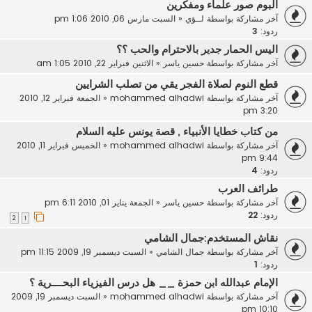
البوم صور علماء ومفكرين
آخر مشاركة بواسطة
لــؤي
«
السبت مارس 06, 2010 1:06 pm
ردود:
3
اليس الحمار جدير بالاحترام والحب ؟؟
آخر مشاركة بواسطة
حسين ياسر
«
الاثنين فبراير 22, 2010 1:05 am
قطع النوم لصلاة الفجر يقي من تصلب الشرايين
آخر مشاركة بواسطة
mohammed alhadwi
«
الجمعة فبراير 12, 2010
3:20 pm
من كتاب خطايا الأنبياء , قصة يونس عليه السلام
آخر مشاركة بواسطة
mohammed alhadwi
«
الخميس فبراير 11, 2010
9:44 pm
ردود:
4
طرائف العرب
آخر مشاركة بواسطة
حسين ياسر
«
الجمعة يناير 01, 2010 6:11 pm
ردود:
22
2
1
نقاش المستخدم:جمال الشامي
آخر مشاركة بواسطة
جمال الشامي
«
السبت ديسمبر 19, 2009 11:15 pm
ردود:
1
الإمام عبدالله ابن حمزة __ هل درس الفيزياء البحــــرية ؟
آخر مشاركة بواسطة
mohammed alhadwi
«
السبت ديسمبر 19, 2009
10:10 pm