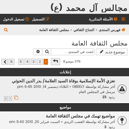
مجالس آل محمد (ع)
الأسئلة المتكررة
التسجيل
تسجيل الدخول
ب
فهرس المنتدى
الجناح الثقافي
مجلس الثقافة العامة
ح
مجلس الثقافة العامة
ث
بحث
بحث متقدم
موضوع جديد
صفحة
1
من
8
376 موضوعًا
8
…
5
4
3
2
1
التالي
إعلانات
نعزي الأمة الإسلامية بوفاة السيد العلامة/ بدر الدين الحوثي
آخر مشاركة بواسطة
GBEELY
«
الثلاثاء ديسمبر 14, 2010 6:45 pm
مرسل في
المجلس العام
ردود:
23
2
1
مواضيع
مواضيع تهمك في مجلس الثقافة العامة
آخر مشاركة بواسطة
الغضب الزيدي
«
السبت فبراير 20, 2010 9:40 am
ردود:
3