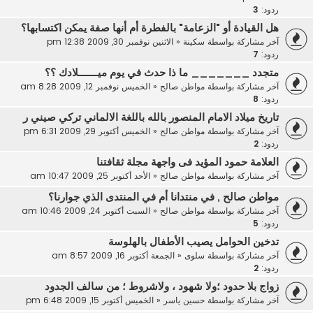
ردود:
3
هل القيادة أو "الزعامة" بالفطرة أم أنها صفة يمكن اكتسابها؟
آخر مشاركة بواسطة
سكينة
«
الاثنين نوفمبر 30, 2009 12:38 pm
ردود:
7
متجدد _______ ما ذا حدث في يوم ميـــــــلادك ؟؟
آخر مشاركة بواسطة
مواطن صالح
«
الخميس نوفمبر 12, 2009 8:28 am
ردود:
8
تاريخ ميلاد الامام المنصور بالله باللغة الالماني تركي صيني ر
آخر مشاركة بواسطة
مواطن صالح
«
الخميس أكتوبر 29, 2009 6:31 pm
ردود:
2
العلامة حمود المؤيد فى واجهة مجلة ثقافتنا
آخر مشاركة بواسطة
مواطن صالح
«
الأحد أكتوبر 25, 2009 10:47 am
مواطن صالح , في منتدانا أم في المنتدى الذي جوارنا؟
آخر مشاركة بواسطة
مواطن صالح
«
السبت أكتوبر 24, 2009 10:46 am
ردود:
5
تدخين الحوامل يصيب الأطفال بالهلوسة
آخر مشاركة بواسطة
سلوى
«
الجمعة أكتوبر 16, 2009 8:57 am
ردود:
2
زواج بلا حدود ؛ولا شهود ، ولاشروط ؛ من سالف الجدود
آخر مشاركة بواسطة
حسين ياسر
«
الخميس أكتوبر 15, 2009 6:48 pm