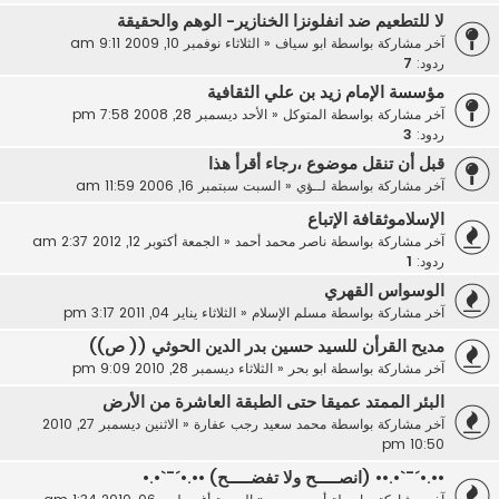
لا للتطعيم ضد انفلونزا الخنازير- الوهم والحقيقة
آخر مشاركة بواسطة
ابو سياف
«
الثلاثاء نوفمبر 10, 2009 9:11 am
ردود:
7
مؤسسة الإمام زيد بن علي الثقافية
آخر مشاركة بواسطة
المتوكل
«
الأحد ديسمبر 28, 2008 7:58 pm
ردود:
3
قبل أن تنقل موضوع ،رجاء أقرأ هذا
آخر مشاركة بواسطة
لــؤي
«
السبت سبتمبر 16, 2006 11:59 am
الإسلاموثقافة الإتباع
آخر مشاركة بواسطة
ناصر محمد أحمد
«
الجمعة أكتوبر 12, 2012 2:37 am
ردود:
1
الوسواس القهري
آخر مشاركة بواسطة
مسلم الإسلام
«
الثلاثاء يناير 04, 2011 3:17 pm
مديح القرأن للسيد حسين بدر الدين الحوثي (( ص))
آخر مشاركة بواسطة
ابو بحر
«
الثلاثاء ديسمبر 28, 2010 9:09 pm
البئر الممتد عميقا حتى الطبقة العاشرة من الأرض
آخر مشاركة بواسطة
محمد سعيد رجب عفارة
«
الاثنين ديسمبر 27, 2010
10:50 pm
••.•´¯`•.•• (انصـــــح ولا تفضـــــح) ••.•´¯`•.•