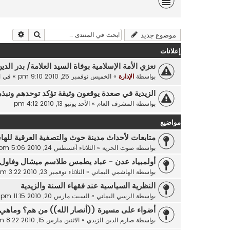
بحث
بحث م
موضوع جديد
إعلانات
نعزي الأمة الإسلامية بوفاة السيد العلامة/ بدر الدي
بواسطة
الإدارة
»
الخميس نوفمبر 25, 2010 9:10 pm
» في
ا
الزيدية في صعدة يوقعون وثيقة تؤكد توحدهم ونبذ
بواسطة
المشرف العام
»
الأحد يونيو 13, 2010 4:12 pm
مواضيع
متابعات لأحداث مدينة حوث والتصفية العرقية لله
بواسطة
صوت الحرية
»
الثلاثاء أغسطس 24, 2010 5:06 pm
أولمبياد عدن - عباد يطمس طلاسم ميشال وفاول .
بواسطة
الهاشمي اليماني
»
الثلاثاء نوفمبر 23, 2010 3:22 pm
النظرية السياسية عند فقهاء السنة والزيدية
بواسطة
الرسي اليماني
»
السبت مارس 20, 2010 11:15 pm
أضواء على مسيرة ((أنصار الله)) من هم؟ وماهي 
بواسطة
صارم الدين الزيدي
»
الاثنين مارس 15, 2010 8:22 pm