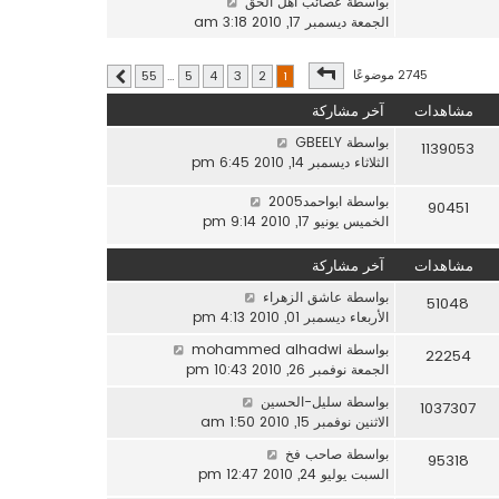
ش
بواسطة
عصائب اهل الحق
آ
ش
ا
الجمعة ديسمبر 17, 2010 3:18 am
خ
ا
ه
ر
ر
د
م
صفحة
1
من
55
2745 موضوعًا
55
…
5
4
3
2
1
ك
التالي
آ
ش
ة
خ
ا
مشاهدات
آخر مشاركة
ر
ر
م
بواسطة
GBEELY
1139053
ك
ش
الثلاثاء ديسمبر 14, 2010 6:45 pm
ة
ا
بواسطة
ابواحمد2005
ر
90451
الخميس يونيو 17, 2010 9:14 pm
ك
ة
مشاهدات
آخر مشاركة
بواسطة
عاشق الزهراء
51048
الأربعاء ديسمبر 01, 2010 4:13 pm
بواسطة
mohammed alhadwi
22254
الجمعة نوفمبر 26, 2010 10:43 pm
بواسطة
سليل-الحسين
1037307
الاثنين نوفمبر 15, 2010 1:50 am
بواسطة
صاحب فخ
95318
السبت يوليو 24, 2010 12:47 pm