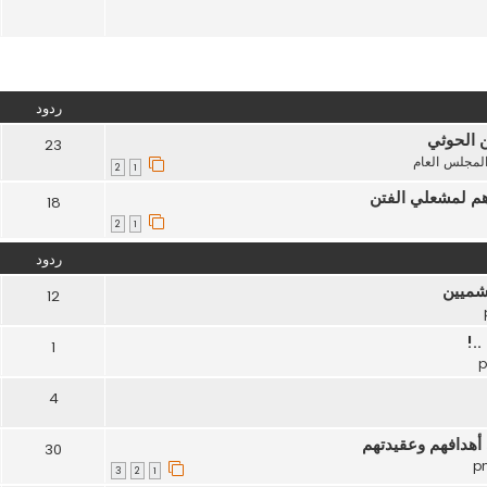
تقدم
ردود
ن الحوثي
23
لمجلس العام
2
1
هم لمشعلي الفتن
18
2
1
ردود
اشميين
12
.!
1
4
أهدافهم وعقيدتهم
30
3
2
1