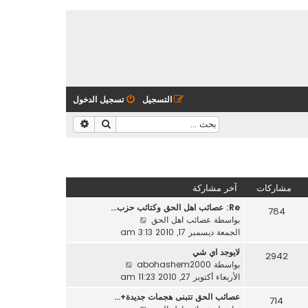
التسجيل
تسجيل الدخول
بحث
بحث متقدم
مشاركات
آخر مشاركة
Re: عصائب اهل الحق وكتائب حزب…
784
ش
بواسطة
عصائب اهل الحق
ا
الجمعة ديسمبر 17, 2010 3:13 am
ه
لايوجد اي شي
2942
د
ش
بواسطة
abohashem2000
آ
ا
الأربعاء أكتوبر 27, 2010 11:23 am
خ
ه
ر
عصائب الحق تتبنى هجمات جديدة+…
714
د
م