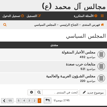
مجالس آل محمد (ع)
الأسئلة المتكررة
التسجيل
تسجيل الدخول
ب
فهرس المنتدى
الجناح الرئيسي
المجلس السياسي
ح
المجلس السياسي
ث
منتدى
مجلس الأخبار المنقولة
مواضيع:
492
متابعات حرب صعدة
مواضيع:
521
مجلس الشـؤون العربيـة والعالمية
مواضيع:
220
بحث
بحث متقدم
موضوع جديد
صفحة
1
من
55
2745 موضوعًا
55
…
5
4
3
2
1
التالي