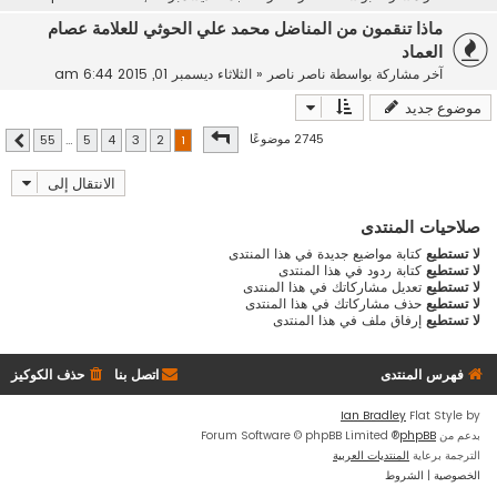
ماذا تنقمون من المناضل محمد علي الحوثي للعلامة عصام
العماد
آخر مشاركة بواسطة
ناصر ناصر
«
الثلاثاء ديسمبر 01, 2015 6:44 am
موضوع جديد
صفحة
1
من
55
2745 موضوعًا
55
…
5
4
3
2
1
التالي
الانتقال إلى
صلاحيات المنتدى
لا تستطيع
كتابة مواضيع جديدة في هذا المنتدى
لا تستطيع
كتابة ردود في هذا المنتدى
لا تستطيع
تعديل مشاركاتك في هذا المنتدى
لا تستطيع
حذف مشاركاتك في هذا المنتدى
لا تستطيع
إرفاق ملف في هذا المنتدى
فهرس المنتدى
اتصل بنا
حذف الكوكيز
Ian Bradley
Flat Style by
بدعم من
phpBB
® Forum Software © phpBB Limited
الترجمة برعاية
المنتديات العربية
الخصوصية
|
الشروط