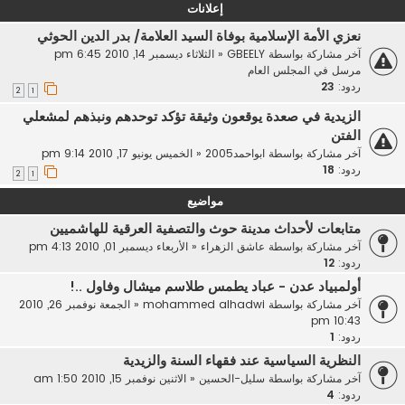
إعلانات
نعزي الأمة الإسلامية بوفاة السيد العلامة/ بدر الدين الحوثي
آخر مشاركة بواسطة
GBEELY
«
الثلاثاء ديسمبر 14, 2010 6:45 pm
مرسل في
المجلس العام
ردود:
23
2
1
الزيدية في صعدة يوقعون وثيقة تؤكد توحدهم ونبذهم لمشعلي
الفتن
آخر مشاركة بواسطة
ابواحمد2005
«
الخميس يونيو 17, 2010 9:14 pm
ردود:
18
2
1
مواضيع
متابعات لأحداث مدينة حوث والتصفية العرقية للهاشميين
آخر مشاركة بواسطة
عاشق الزهراء
«
الأربعاء ديسمبر 01, 2010 4:13 pm
ردود:
12
أولمبياد عدن - عباد يطمس طلاسم ميشال وفاول ..!
آخر مشاركة بواسطة
mohammed alhadwi
«
الجمعة نوفمبر 26, 2010
10:43 pm
ردود:
1
النظرية السياسية عند فقهاء السنة والزيدية
آخر مشاركة بواسطة
سليل-الحسين
«
الاثنين نوفمبر 15, 2010 1:50 am
ردود:
4