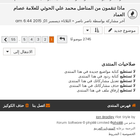
ماذا تنقمون من المناضل محمد علي الحوثي للعلامة عصام
العماد
آخر مشاركة بواسطة
ناصر ناصر
«
الثلاثاء ديسمبر 01, 2015 6:44 am
موضوع جديد
صفحة
1
من
55
2745 موضوعًا
55
…
5
4
3
2
1
التالي
الانتقال إلى
صلاحيات المنتدى
لا تستطيع
كتابة مواضيع جديدة في هذا المنتدى
لا تستطيع
كتابة ردود في هذا المنتدى
لا تستطيع
تعديل مشاركاتك في هذا المنتدى
لا تستطيع
حذف مشاركاتك في هذا المنتدى
لا تستطيع
إرفاق ملف في هذا المنتدى
فهرس المنتدى
اتصل بنا
حذف الكوكيز
Ian Bradley
Flat Style by
بدعم من
phpBB
® Forum Software © phpBB Limited
الترجمة برعاية
المنتديات العربية
الخصوصية
|
الشروط