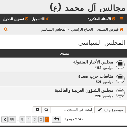
مجالس آل محمد (ع)
الأسئلة المتكررة
التسجيل
تسجيل الدخول
ب
فهرس المنتدى
الجناح الرئيسي
المجلس السياسي
ح
المجلس السياسي
ث
منتدى
مجلس الأخبار المنقولة
مواضيع:
492
متابعات حرب صعدة
مواضيع:
521
مجلس الشـؤون العربيـة والعالمية
مواضيع:
220
بحث
بحث متقدم
موضوع جديد
صفحة
1
من
55
2745 موضوعًا
55
…
5
4
3
2
1
التالي