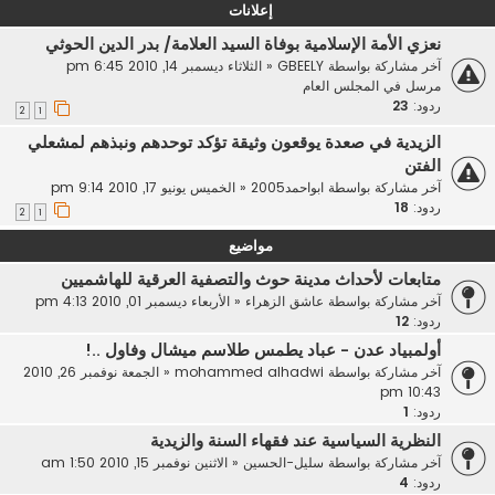
إعلانات
نعزي الأمة الإسلامية بوفاة السيد العلامة/ بدر الدين الحوثي
آخر مشاركة بواسطة
GBEELY
«
الثلاثاء ديسمبر 14, 2010 6:45 pm
مرسل في
المجلس العام
ردود:
23
2
1
الزيدية في صعدة يوقعون وثيقة تؤكد توحدهم ونبذهم لمشعلي
الفتن
آخر مشاركة بواسطة
ابواحمد2005
«
الخميس يونيو 17, 2010 9:14 pm
ردود:
18
2
1
مواضيع
متابعات لأحداث مدينة حوث والتصفية العرقية للهاشميين
آخر مشاركة بواسطة
عاشق الزهراء
«
الأربعاء ديسمبر 01, 2010 4:13 pm
ردود:
12
أولمبياد عدن - عباد يطمس طلاسم ميشال وفاول ..!
آخر مشاركة بواسطة
mohammed alhadwi
«
الجمعة نوفمبر 26, 2010
10:43 pm
ردود:
1
النظرية السياسية عند فقهاء السنة والزيدية
آخر مشاركة بواسطة
سليل-الحسين
«
الاثنين نوفمبر 15, 2010 1:50 am
ردود:
4