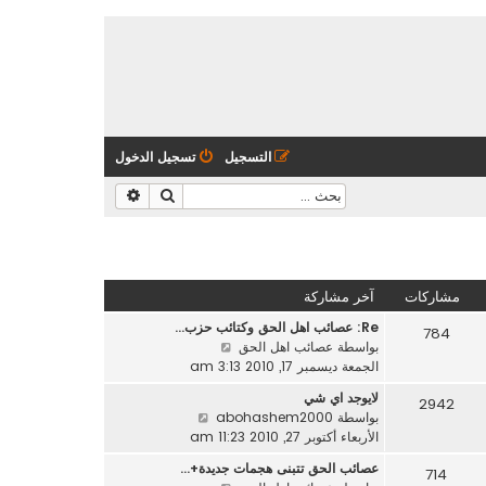
التسجيل
تسجيل الدخول
بحث
بحث متقدم
مشاركات
آخر مشاركة
Re: عصائب اهل الحق وكتائب حزب…
784
ش
بواسطة
عصائب اهل الحق
ا
الجمعة ديسمبر 17, 2010 3:13 am
ه
لايوجد اي شي
2942
د
ش
بواسطة
abohashem2000
آ
ا
الأربعاء أكتوبر 27, 2010 11:23 am
خ
ه
ر
عصائب الحق تتبنى هجمات جديدة+…
714
د
م