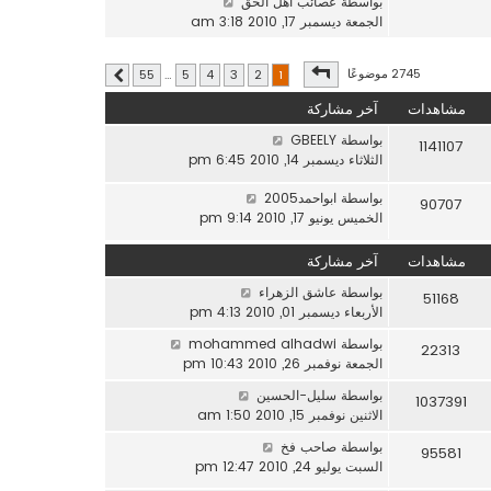
ش
بواسطة
عصائب اهل الحق
آ
ش
ا
الجمعة ديسمبر 17, 2010 3:18 am
خ
ا
ه
ر
ر
د
م
صفحة
1
من
55
2745 موضوعًا
55
…
5
4
3
2
1
ك
التالي
آ
ش
ة
خ
ا
مشاهدات
آخر مشاركة
ر
ر
م
بواسطة
GBEELY
1141107
ك
ش
الثلاثاء ديسمبر 14, 2010 6:45 pm
ة
ا
بواسطة
ابواحمد2005
ر
90707
الخميس يونيو 17, 2010 9:14 pm
ك
ة
مشاهدات
آخر مشاركة
بواسطة
عاشق الزهراء
51168
الأربعاء ديسمبر 01, 2010 4:13 pm
بواسطة
mohammed alhadwi
22313
الجمعة نوفمبر 26, 2010 10:43 pm
بواسطة
سليل-الحسين
1037391
الاثنين نوفمبر 15, 2010 1:50 am
بواسطة
صاحب فخ
95581
السبت يوليو 24, 2010 12:47 pm