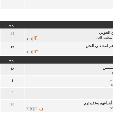
تقدم
ردود
ن الحوثي
23
لمجلس العام
2
1
هم لمشعلي الفتن
18
2
1
ردود
اشميين
12
.!
1
4
أهدافهم وعقيدتهم
30
3
2
1