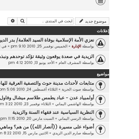
بحث
بحث م
موضوع جديد
إعلانات
نعزي الأمة الإسلامية بوفاة السيد العلامة/ بدر الدي
بواسطة
الإدارة
»
الخميس نوفمبر 25, 2010 9:10 pm
» في
ا
الزيدية في صعدة يوقعون وثيقة تؤكد توحدهم ونبذ
بواسطة
المشرف العام
»
الأحد يونيو 13, 2010 4:12 pm
مواضيع
متابعات لأحداث مدينة حوث والتصفية العرقية لله
بواسطة
صوت الحرية
»
الثلاثاء أغسطس 24, 2010 5:06 pm
أولمبياد عدن - عباد يطمس طلاسم ميشال وفاول .
بواسطة
الهاشمي اليماني
»
الثلاثاء نوفمبر 23, 2010 3:22 pm
النظرية السياسية عند فقهاء السنة والزيدية
بواسطة
الرسي اليماني
»
السبت مارس 20, 2010 11:15 pm
أضواء على مسيرة ((أنصار الله)) من هم؟ وماهي 
بواسطة
صارم الدين الزيدي
»
الاثنين مارس 15, 2010 8:22 pm