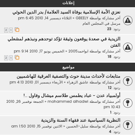
إعلانات
نعزي الأمة الإسلامية بوفاة السيد العلامة/ بدر الدين الحوثي
آخر مشاركة بواسطة
GBEELY
«
الثلاثاء ديسمبر 14, 2010 6:45 pm
مرسل في
المجلس العام
ردود:
23
2
1
الزيدية في صعدة يوقعون وثيقة تؤكد توحدهم ونبذهم لمشعلي
الفتن
آخر مشاركة بواسطة
ابواحمد2005
«
الخميس يونيو 17, 2010 9:14 pm
ردود:
18
2
1
مواضيع
متابعات لأحداث مدينة حوث والتصفية العرقية للهاشميين
آخر مشاركة بواسطة
عاشق الزهراء
«
الأربعاء ديسمبر 01, 2010 4:13 pm
ردود:
12
أولمبياد عدن - عباد يطمس طلاسم ميشال وفاول ..!
آخر مشاركة بواسطة
mohammed alhadwi
«
الجمعة نوفمبر 26, 2010
10:43 pm
ردود:
1
النظرية السياسية عند فقهاء السنة والزيدية
آخر مشاركة بواسطة
سليل-الحسين
«
الاثنين نوفمبر 15, 2010 1:50 am
ردود:
4