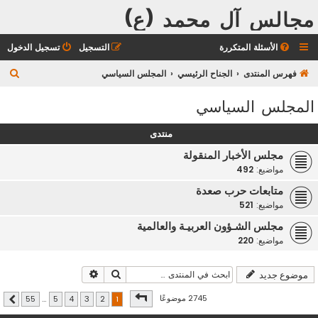
مجالس آل محمد (ع)
الأسئلة المتكررة
التسجيل
تسجيل الدخول
ب
فهرس المنتدى
الجناح الرئيسي
المجلس السياسي
ح
المجلس السياسي
ث
منتدى
مجلس الأخبار المنقولة
مواضيع:
492
متابعات حرب صعدة
مواضيع:
521
مجلس الشـؤون العربيـة والعالمية
مواضيع:
220
بحث
بحث متقدم
موضوع جديد
صفحة
1
من
55
2745 موضوعًا
55
…
5
4
3
2
1
التالي