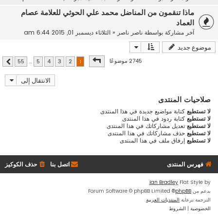
ماذا تنقمون من المناضل محمد علي الحوثي للعلامة عصام
العماد
آخر مشاركة بواسطة
ناصر ناصر
«
الثلاثاء ديسمبر 01, 2015 6:44 am
موضوع جديد
صفحة
1
من
55
2745 موضوعًا
55
…
5
4
3
2
1
التالي
الانتقال إلى
صلاحيات المنتدى
لا تستطيع
كتابة مواضيع جديدة في هذا المنتدى
لا تستطيع
كتابة ردود في هذا المنتدى
لا تستطيع
تعديل مشاركاتك في هذا المنتدى
لا تستطيع
حذف مشاركاتك في هذا المنتدى
لا تستطيع
إرفاق ملف في هذا المنتدى
فهرس المنتدى
اتصل بنا
حذف الكوكيز
Ian Bradley
Flat Style by
بدعم من
phpBB
® Forum Software © phpBB Limited
الترجمة برعاية
المنتديات العربية
الخصوصية
|
الشروط