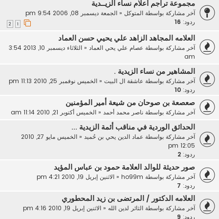
مجموعة تراجم أعلام نساء الزيــدية
آخر مشاركة بواسطة
المتوكل
«
الجمعة ديسمبر 08, 2006 9:54 pm
ردود:
16
2
1
العلامه المجاهد الزاهد علي يحيي حسن العماد
آخر مشاركة بواسطة
عصام علي يحي العماد
«
الثلاثاء ديسمبر 10, 2013 3:54
am
المشاهير من نساء الزيدية .
آخر مشاركة بواسطة
عاشقة ال البيت
«
الخميس نوفمبر 25, 2010 11:13 pm
ردود:
10
صعصعة بن صوحان من شيعة أمير المؤمنين
آخر مشاركة بواسطة
ناصر محمد أحمد
«
الخميس أكتوبر 21, 2010 11:14 am
الحدائق الوردية في مناقب أئمة الزيدية ...
آخر مشاركة بواسطة
عماد الدين يحي بن حُميد
«
الخميس مايو 27, 2010
12:05 pm
ردود:
2
صور حديثة للوالد العلامة حمود بن عباس المؤيد
آخر مشاركة بواسطة
ho99m
«
الاثنين إبريل 19, 2010 4:21 pm
ردود:
7
العلامه الدكتور / المرتضى بن زيد المحطوري
آخر مشاركة بواسطة
الثائر لدين الله
«
الاثنين إبريل 19, 2010 4:16 pm
ردود:
9