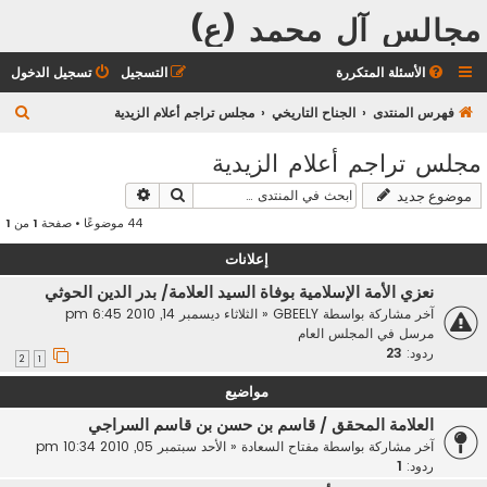
مجالس آل محمد (ع)
الأسئلة المتكررة
التسجيل
تسجيل الدخول
ب
فهرس المنتدى
الجناح التاريخي
مجلس تراجم أعلام الزيدية
ح
مجلس تراجم أعلام الزيدية
ث
بحث
بحث متقدم
موضوع جديد
44 موضوعًا • صفحة
1
من
1
إعلانات
نعزي الأمة الإسلامية بوفاة السيد العلامة/ بدر الدين الحوثي
آخر مشاركة بواسطة
GBEELY
«
الثلاثاء ديسمبر 14, 2010 6:45 pm
مرسل في
المجلس العام
ردود:
23
2
1
مواضيع
العلامة المحقق / قاسم بن حسن بن قاسم السراجي
آخر مشاركة بواسطة
مفتاح السعادة
«
الأحد سبتمبر 05, 2010 10:34 pm
ردود:
1