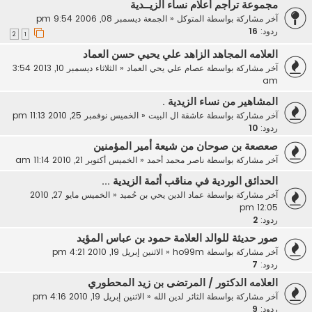
مجموعة تراجم أعلام نساء الزيــدية
آخر مشاركة بواسطة
المتوكل
«
الجمعة ديسمبر 08, 2006 9:54 pm
ردود:
16
2
1
العلامه المجاهد الزاهد علي يحيي حسن العماد
آخر مشاركة بواسطة
عصام علي يحي العماد
«
الثلاثاء ديسمبر 10, 2013 3:54
am
المشاهير من نساء الزيدية .
آخر مشاركة بواسطة
عاشقة ال البيت
«
الخميس نوفمبر 25, 2010 11:13 pm
ردود:
10
صعصعة بن صوحان من شيعة أمير المؤمنين
آخر مشاركة بواسطة
ناصر محمد أحمد
«
الخميس أكتوبر 21, 2010 11:14 am
الحدائق الوردية في مناقب أئمة الزيدية ...
آخر مشاركة بواسطة
عماد الدين يحي بن حُميد
«
الخميس مايو 27, 2010
12:05 pm
ردود:
2
صور حديثة للوالد العلامة حمود بن عباس المؤيد
آخر مشاركة بواسطة
ho99m
«
الاثنين إبريل 19, 2010 4:21 pm
ردود:
7
العلامه الدكتور / المرتضى بن زيد المحطوري
آخر مشاركة بواسطة
الثائر لدين الله
«
الاثنين إبريل 19, 2010 4:16 pm
ردود:
9