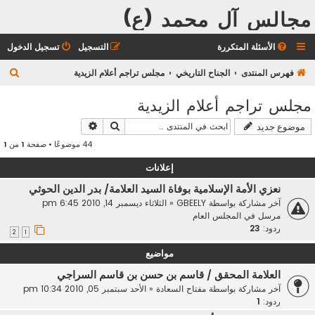
مجالس آل محمد (ع)
الأسئلة المتكررة
التسجيل
تسجيل الدخول
ب
فهرس المنتدى
الجناح التاريخي
مجلس تراجم أعلام الزيدية
ح
مجلس تراجم أعلام الزيدية
ث
بحث
بحث متقدم
موضوع جديد
44 موضوعًا • صفحة
1
من
1
إعلانات
نعزي الأمة الإسلامية بوفاة السيد العلامة/ بدر الدين الحوثي
آخر مشاركة بواسطة
GBEELY
«
الثلاثاء ديسمبر 14, 2010 6:45 pm
مرسل في
المجلس العام
ردود:
23
2
1
مواضيع
العلامة المحقق / قاسم بن حسن بن قاسم السراجي
آخر مشاركة بواسطة
مفتاح السعادة
«
الأحد سبتمبر 05, 2010 10:34 pm
ردود:
1