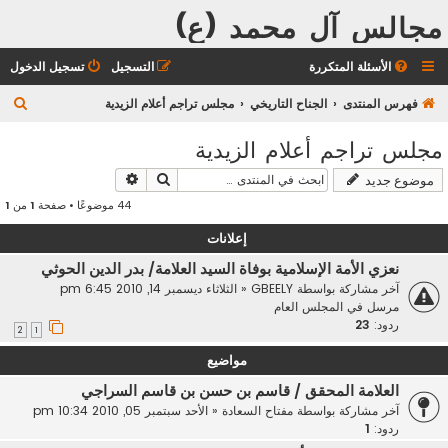
مجالس آل محمد (ع)
الأسئلة المتكررة
التسجيل
تسجيل الدخول
ب
فهرس المنتدى
الجناح التاريخي
مجلس تراجم أعلام الزيدية
ح
مجلس تراجم أعلام الزيدية
ث
بحث
بحث متقدم
موضوع جديد
44 موضوعًا • صفحة
1
من
1
إعلانات
نعزي الأمة الإسلامية بوفاة السيد العلامة/ بدر الدين الحوثي
آخر مشاركة بواسطة
GBEELY
«
الثلاثاء ديسمبر 14, 2010 6:45 pm
مرسل في
المجلس العام
ردود:
23
2
1
مواضيع
العلامة المحقق / قاسم بن حسن بن قاسم السراجي
آخر مشاركة بواسطة
مفتاح السعادة
«
الأحد سبتمبر 05, 2010 10:34 pm
ردود:
1