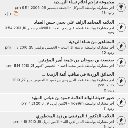
مجموعة تراجم أعلام نساء الزيــدية
آخر مشاركة بواسطة
المتوكل
«
الجمعة ديسمبر 08, 2006 9:54 pm
ردود:
16
2
1
العلامه المجاهد الزاهد علي يحيي حسن العماد
آخر مشاركة بواسطة
عصام علي يحي العماد
«
الثلاثاء ديسمبر 10, 2013 3:54
am
المشاهير من نساء الزيدية .
آخر مشاركة بواسطة
عاشقة ال البيت
«
الخميس نوفمبر 25, 2010 11:13 pm
ردود:
10
صعصعة بن صوحان من شيعة أمير المؤمنين
آخر مشاركة بواسطة
ناصر محمد أحمد
«
الخميس أكتوبر 21, 2010 11:14 am
الحدائق الوردية في مناقب أئمة الزيدية ...
آخر مشاركة بواسطة
عماد الدين يحي بن حُميد
«
الخميس مايو 27, 2010
12:05 pm
ردود:
2
صور حديثة للوالد العلامة حمود بن عباس المؤيد
آخر مشاركة بواسطة
ho99m
«
الاثنين إبريل 19, 2010 4:21 pm
ردود:
7
العلامه الدكتور / المرتضى بن زيد المحطوري
آخر مشاركة بواسطة
الثائر لدين الله
«
الاثنين إبريل 19, 2010 4:16 pm
ردود:
9