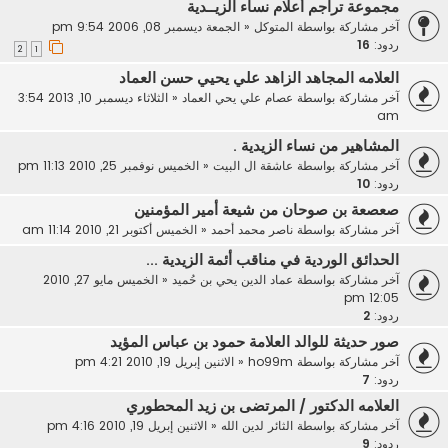
مجموعة تراجم أعلام نساء الزيــدية
آخر مشاركة بواسطة
المتوكل
«
الجمعة ديسمبر 08, 2006 9:54 pm
ردود:
16
2
1
العلامه المجاهد الزاهد علي يحيي حسن العماد
آخر مشاركة بواسطة
عصام علي يحي العماد
«
الثلاثاء ديسمبر 10, 2013 3:54
am
المشاهير من نساء الزيدية .
آخر مشاركة بواسطة
عاشقة ال البيت
«
الخميس نوفمبر 25, 2010 11:13 pm
ردود:
10
صعصعة بن صوحان من شيعة أمير المؤمنين
آخر مشاركة بواسطة
ناصر محمد أحمد
«
الخميس أكتوبر 21, 2010 11:14 am
الحدائق الوردية في مناقب أئمة الزيدية ...
آخر مشاركة بواسطة
عماد الدين يحي بن حُميد
«
الخميس مايو 27, 2010
12:05 pm
ردود:
2
صور حديثة للوالد العلامة حمود بن عباس المؤيد
آخر مشاركة بواسطة
ho99m
«
الاثنين إبريل 19, 2010 4:21 pm
ردود:
7
العلامه الدكتور / المرتضى بن زيد المحطوري
آخر مشاركة بواسطة
الثائر لدين الله
«
الاثنين إبريل 19, 2010 4:16 pm
ردود:
9