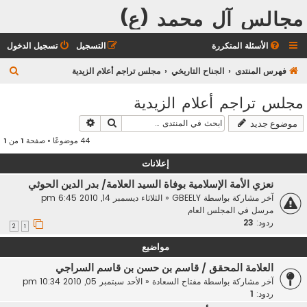
مجالس آل محمد (ع)
الأسئلة المتكررة
التسجيل
تسجيل الدخول
ب
فهرس المنتدى
الجناح التاريخي
مجلس تراجم أعلام الزيدية
ح
مجلس تراجم أعلام الزيدية
ث
بحث
بحث متقدم
موضوع جديد
44 موضوعًا • صفحة
1
من
1
إعلانات
نعزي الأمة الإسلامية بوفاة السيد العلامة/ بدر الدين الحوثي
آخر مشاركة بواسطة
GBEELY
«
الثلاثاء ديسمبر 14, 2010 6:45 pm
مرسل في
المجلس العام
ردود:
23
2
1
مواضيع
العلامة المحقق / قاسم بن حسن بن قاسم السراجي
آخر مشاركة بواسطة
مفتاح السعادة
«
الأحد سبتمبر 05, 2010 10:34 pm
ردود:
1