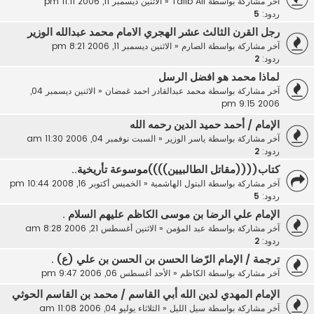
آخر مشاركة بواسطة
Talib Ali
«
الاثنين ديسمبر 11, 2006 11:11 pm
ردود:
5
رجل القرن الثالث عشر الهجري الامام محمد عبدالله الوزير
آخر مشاركة بواسطة
الصارم
«
الاثنين ديسمبر 11, 2006 8:21 pm
ردود:
2
لماذا محمد هو افضل الرسل
آخر مشاركة بواسطة
محمد عبدالقادر احمد غمضان
«
الاثنين ديسمبر 04,
2006 9:15 pm
الإمام / أحمد حميد الدين رحمه الله
آخر مشاركة بواسطة
ياسر الوزير
«
السبت نوفمبر 04, 2006 11:30 am
ردود:
2
كتاب((((مقاتل الطالبيين))))موسوعة تأريخية..
آخر مشاركة بواسطة
البتول الهاشمية
«
الخميس أكتوبر 16, 2008 10:44 pm
ردود:
5
الإمام علي الرضا بن موسى الكاظم عليهم السلام .
آخر مشاركة بواسطة
عبد المؤمن
«
الاثنين أغسطس 21, 2006 8:28 am
ردود:
2
ترجمة / الإمام الرّضا الحسن بن الحسن بن علي (ع) .
آخر مشاركة بواسطة
الكاظم
«
الأحد أغسطس 06, 2006 9:47 pm
الإمام المهدي لدين الله أبي القاسم / محمد بن القاسم الحوثي
آخر مشاركة بواسطة
سيل الليل
«
الثلاثاء يوليو 04, 2006 11:08 am