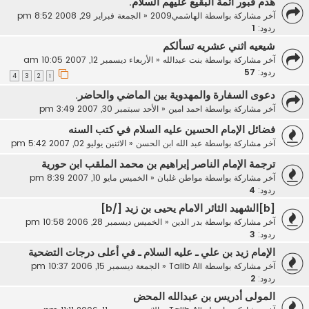
هدم قبور ائمة البقيع عليهم السلام.
آخر مشاركة بواسطة
الهاشمي2009
«
الجمعة فبراير 29, 2008 8:52 pm
ردود:
1
شيعيه اثني عشريه تسألكم
آخر مشاركة بواسطة
بنت عبدالله
«
الأربعاء ديسمبر 12, 2007 10:05 am
ردود:
57
4
3
2
1
دعوى السفارة والمهدوية بين الماضي والحاضر.
آخر مشاركة بواسطة
احمد امين
«
الأحد سبتمبر 30, 2007 3:49 pm
فضائل الإمام الحسين عليه السلام في كتب السنه
آخر مشاركة بواسطة
عبد الله ابن الحسن
«
الاثنين يوليو 02, 2007 5:42 pm
ترجمة الإمام الناصر إبراهيم بن محمد الملقب ابن حورية
آخر مشاركة بواسطة
مواطن غلبان
«
الخميس مايو 10, 2007 8:39 pm
ردود:
4
[b]الشهيد الثائر الامام يحيى بن زيد [/b]
آخر مشاركة بواسطة
بدر الدين
«
الخميس ديسمبر 28, 2006 10:58 pm
ردود:
3
الإمام زيد بن علي ـ عليه السلام ـ في أعلى درجات التضحية
آخر مشاركة بواسطة
Talib Ali
«
الجمعة ديسمبر 15, 2006 10:37 pm
ردود:
2
المولى أدريس بن عبدالله المحض