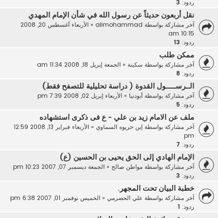
ردود:
3
نقل أربعون حديثاً عن رسول الله في شأن الإمام المهدي
آخر مشاركة بواسطة
alimohammad
«
الأربعاء أغسطس 20, 2008
10:15 am
ردود:
13
ممكن طلب
آخر مشاركة بواسطة
سكينة
«
الجمعة إبريل 18, 2008 11:34 am
ردود:
8
الــرســـــول القدوة ( دراسة تحليلية للتصفح فقط)
آخر مشاركة بواسطة
أبودنيا
«
الأربعاء إبريل 02, 2008 7:39 pm
ردود:
5
ملف عن الامام زيد بن علي - ع فى ذكرى استشهاده
آخر مشاركة بواسطة
إبن حريوه السماوي
«
الأربعاء فبراير 13, 2008 12:59
pm
ردود:
7
الإمام الهادي إلى الحق يحيى بن الحسين (ع)
آخر مشاركة بواسطة
مواطن صالح
«
الجمعة ديسمبر 07, 2007 10:23 pm
ردود:
3
خطبة البيان تحت المجهر.
آخر مشاركة بواسطة
علي الحضرمي
«
الخميس نوفمبر 01, 2007 6:38 pm
ردود:
1