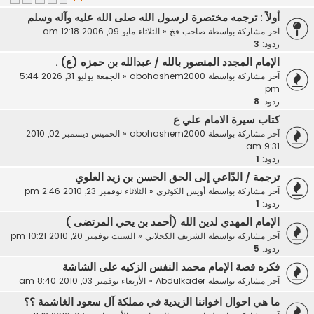
أولاً : ترجمه مختصرة لرسول الله صلى الله عليه وآله وسلم
آخر مشاركة بواسطة
صاحب فخ
«
الثلاثاء مايو 09, 2006 12:18 am
ردود:
3
الإمام المجدد المنصور بالله / عبدالله بن حمزه (ع) .
آخر مشاركة بواسطة
abohashem2000
«
الجمعة يوليو 31, 2026 5:44
pm
ردود:
8
كتاب سيرة الامام علي ع
آخر مشاركة بواسطة
abohashem2000
«
الخميس ديسمبر 02, 2010
9:31 am
ردود:
1
ترجمة / الدّاعي إلى الحق الحسن بن زيد العلوي
آخر مشاركة بواسطة
أويس الكوثري
«
الثلاثاء نوفمبر 23, 2010 2:46 pm
ردود:
1
الإمام المهدي لدين الله (أحمد بن يحي المرتضى )
آخر مشاركة بواسطة
الشريف الكحلاني
«
السبت نوفمبر 20, 2010 10:21 pm
ردود:
5
فكره قصة الإمام محمد النفس الزكيه على الشاشة
آخر مشاركة بواسطة
Abdulkader
«
الأربعاء نوفمبر 03, 2010 8:40 am
ما هي احوال اخواننا الزيدية في مملكة آل سعود الغاشمة ؟؟