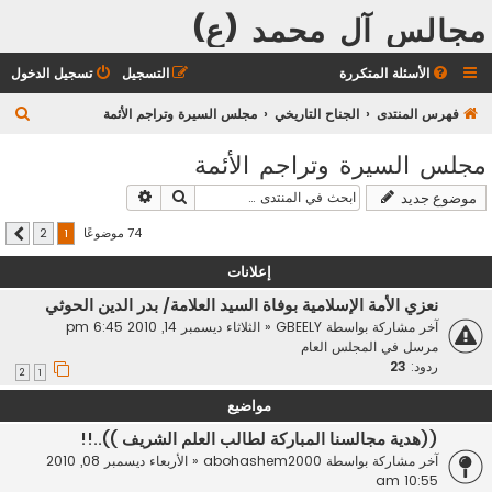
مجالس آل محمد (ع)
الأسئلة المتكررة
التسجيل
تسجيل الدخول
ب
فهرس المنتدى
الجناح التاريخي
مجلس السيرة وتراجم الأئمة
ح
مجلس السيرة وتراجم الأئمة
ث
بحث
بحث متقدم
موضوع جديد
74 موضوعًا
2
1
التالي
إعلانات
نعزي الأمة الإسلامية بوفاة السيد العلامة/ بدر الدين الحوثي
آخر مشاركة بواسطة
GBEELY
«
الثلاثاء ديسمبر 14, 2010 6:45 pm
مرسل في
المجلس العام
ردود:
23
2
1
مواضيع
((هدية مجالسنا المباركة لطالب العلم الشريف ))..!!
آخر مشاركة بواسطة
abohashem2000
«
الأربعاء ديسمبر 08, 2010
10:55 am