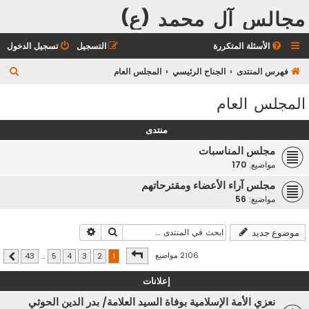
مجالس آل محمد (ع)
الأسئلة المتكررة
التسجيل
تسجيل الدخول
ب
فهرس المنتدى
الجناح الرئيسي
المجلس العام
ح
المجلس العام
ث
منتدى
مجلس المناسبات
مواضيع:
170
مجلس آراء الأعضاء ومقترحاتهم
مواضيع:
56
بحث
بحث متقدم
موضوع جديد
صفحة
1
من
43
2106 مواضيع
43
…
5
4
3
2
1
التالي
إعلانات
نعزي الأمة الإسلامية بوفاة السيد العلامة/ بدر الدين الحوثي