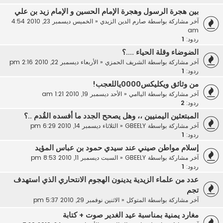
بين هجرة الرسول وهجرة الإمام الحسين و الإمام زيد بن علي
آخر مشاركة بواسطة
صارم الدين الزيدي
«
الخميس ديسمبر 23, 2010 4:54
am
ردود:
1
الضوضاء وقلة الحياء ....؟
آخر مشاركة بواسطة
الشريف الحمزي
«
الأربعاء ديسمبر 22, 2010 2:16 pm
ردود:
1
من وثائق ويكليكس0000ياللعجب!
آخر مشاركة بواسطة
الياامي
«
الأحد ديسمبر 19, 2010 1:21 am
ردود:
2
المبتعثين اليمنيين ،، وهل يصحح الجدد ما أفسده القُدم ..؟
آخر مشاركة بواسطة
GBEELY
«
الثلاثاء ديسمبر 14, 2010 6:29 pm
ردود:
1
إسلام مواطن صيني عند سيدي حمود بن عباس المؤيد
آخر مشاركة بواسطة
GBEELY
«
السبت ديسمبر 11, 2010 8:53 pm
ردود:
1
عدد من علماء الزيدية يدينون الهجوم الانتحاري الذي استهدف
تجم
آخر مشاركة بواسطة
المتوكل
«
الاثنين نوفمبر 29, 2010 5:37 pm
مغارد يمنية بمناسبة عيد الغدير صوت + كتابة