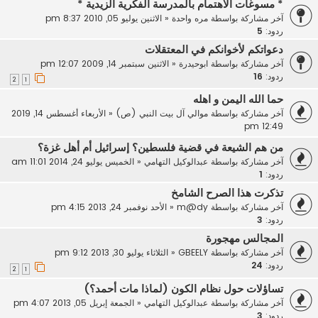
* مسوغات الاهتمام بالمدرسة الفكرية الزيدية *
آخر مشاركة بواسطة
مره واحدة
«
الاثنين يوليو 05, 2010 8:37 pm
ردود:
5
دعواتكم لأخوانكم في المعتقلات
آخر مشاركة بواسطة
ابوحيدرة
«
الاثنين سبتمبر 14, 2009 12:07 pm
ردود:
16
2
1
حما الله اليمن و اهله
آخر مشاركة بواسطة
موالي آل بيت النبي (ص)
«
الأربعاء أغسطس 14, 2019
12:49 pm
من هم الشيعة في قضية فلسطين؟ إسرائيل أم أهل غزة؟
آخر مشاركة بواسطة
عبدالوكيل التهامي
«
الخميس يوليو 24, 2014 11:01 am
ردود:
1
تذكرت هذا الصرح الشامخ
آخر مشاركة بواسطة
m@dy
«
الأحد نوفمبر 24, 2013 4:15 pm
ردود:
3
المجالس مهجورة
آخر مشاركة بواسطة
GBEELY
«
الثلاثاء يوليو 30, 2013 9:12 pm
ردود:
24
2
1
تساؤلات حول نظام الكون (لماذا مات أحمد؟)
آخر مشاركة بواسطة
عبدالوكيل التهامي
«
الجمعة إبريل 05, 2013 4:07 pm
ردود:
3