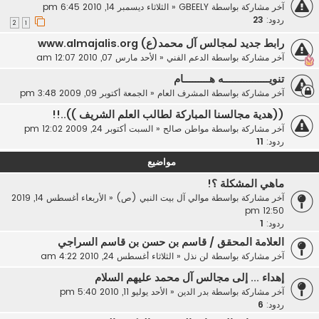
آخر مشاركة بواسطة
GBEELY
«
الثلاثاء ديسمبر 14, 2010 6:45 pm
ردود:
23
2
1
رابط جديد لمجالس آل محمد(ع) www.almajalis.org
آخر مشاركة بواسطة
الدعم الفني
«
الأحد مارس 07, 2010 12:07 am
تنويــــــــــــــــه هـــــــــام
آخر مشاركة بواسطة
المشرف العام
«
الجمعة أكتوبر 09, 2009 3:48 pm
((هدية مجالسنا المباركة لطالب العلم الشريف ))..!!
آخر مشاركة بواسطة
مواطن صالح
«
السبت أكتوبر 24, 2009 12:02 pm
ردود:
11
مواضيع
ماهي المشكلة ؟!
آخر مشاركة بواسطة
موالي آل بيت النبي (ص)
«
الأربعاء أغسطس 14, 2019
12:50 pm
ردود:
1
العلامة المحقق / قاسم بن حسن بن قاسم السراجي
آخر مشاركة بواسطة
لن نذل
«
الثلاثاء أغسطس 24, 2010 4:22 am
إهداء ... إلى مجالس آل محمد عليهم السلام
آخر مشاركة بواسطة
بدر الدين
«
الأحد يوليو 11, 2010 5:40 pm
ردود:
6