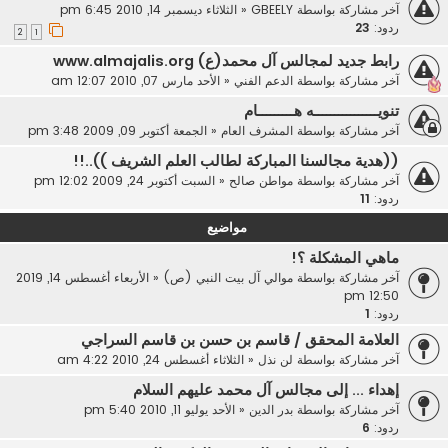
آخر مشاركة بواسطة
GBEELY
«
الثلاثاء ديسمبر 14, 2010 6:45 pm
ردود:
23
2
1
رابط جديد لمجالس آل محمد(ع) www.almajalis.org
آخر مشاركة بواسطة
الدعم الفني
«
الأحد مارس 07, 2010 12:07 am
تنويــــــــــــــــه هـــــــــام
آخر مشاركة بواسطة
المشرف العام
«
الجمعة أكتوبر 09, 2009 3:48 pm
((هدية مجالسنا المباركة لطالب العلم الشريف ))..!!
آخر مشاركة بواسطة
مواطن صالح
«
السبت أكتوبر 24, 2009 12:02 pm
ردود:
11
مواضيع
ماهي المشكلة ؟!
آخر مشاركة بواسطة
موالي آل بيت النبي (ص)
«
الأربعاء أغسطس 14, 2019
12:50 pm
ردود:
1
العلامة المحقق / قاسم بن حسن بن قاسم السراجي
آخر مشاركة بواسطة
لن نذل
«
الثلاثاء أغسطس 24, 2010 4:22 am
إهداء ... إلى مجالس آل محمد عليهم السلام
آخر مشاركة بواسطة
بدر الدين
«
الأحد يوليو 11, 2010 5:40 pm
ردود:
6