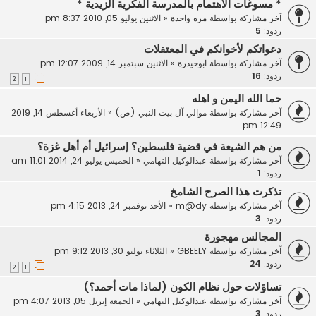
* مسوغات الاهتمام بالمدرسة الفكرية الزيدية *
آخر مشاركة بواسطة
مره واحدة
«
الاثنين يوليو 05, 2010 8:37 pm
ردود:
5
دعواتكم لأخوانكم في المعتقلات
آخر مشاركة بواسطة
ابوحيدرة
«
الاثنين سبتمبر 14, 2009 12:07 pm
ردود:
16
2
1
حما الله اليمن و اهله
آخر مشاركة بواسطة
موالي آل بيت النبي (ص)
«
الأربعاء أغسطس 14, 2019
12:49 pm
من هم الشيعة في قضية فلسطين؟ إسرائيل أم أهل غزة؟
آخر مشاركة بواسطة
عبدالوكيل التهامي
«
الخميس يوليو 24, 2014 11:01 am
ردود:
1
تذكرت هذا الصرح الشامخ
آخر مشاركة بواسطة
m@dy
«
الأحد نوفمبر 24, 2013 4:15 pm
ردود:
3
المجالس مهجورة
آخر مشاركة بواسطة
GBEELY
«
الثلاثاء يوليو 30, 2013 9:12 pm
ردود:
24
2
1
تساؤلات حول نظام الكون (لماذا مات أحمد؟)
آخر مشاركة بواسطة
عبدالوكيل التهامي
«
الجمعة إبريل 05, 2013 4:07 pm
ردود:
3