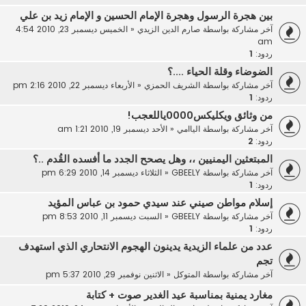
بين هجرة الرسول وهجرة الإمام الحسين و الإمام زيد بن علي
آخر مشاركة بواسطة
صارم الدين الزيدي
«
الخميس ديسمبر 23, 2010 4:54
am
ردود:
1
الضوضاء وقلة الحياء ....؟
آخر مشاركة بواسطة
الشريف الحمزي
«
الأربعاء ديسمبر 22, 2010 2:16 pm
ردود:
1
من وثائق ويكليكس0000ياللعجب!
آخر مشاركة بواسطة
الياامي
«
الأحد ديسمبر 19, 2010 1:21 am
ردود:
2
المبتعثين اليمنيين ،، وهل يصحح الجدد ما أفسده القُدم ..؟
آخر مشاركة بواسطة
GBEELY
«
الثلاثاء ديسمبر 14, 2010 6:29 pm
ردود:
1
إسلام مواطن صيني عند سيدي حمود بن عباس المؤيد
آخر مشاركة بواسطة
GBEELY
«
السبت ديسمبر 11, 2010 8:53 pm
ردود:
1
عدد من علماء الزيدية يدينون الهجوم الانتحاري الذي استهدف
تجم
آخر مشاركة بواسطة
المتوكل
«
الاثنين نوفمبر 29, 2010 5:37 pm
مغارد يمنية بمناسبة عيد الغدير صوت + كتابة