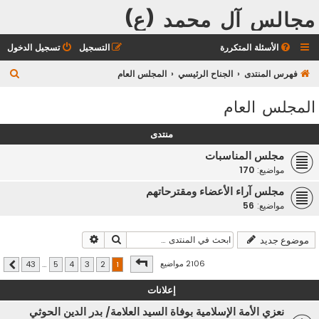
مجالس آل محمد (ع)
الأسئلة المتكررة
التسجيل
تسجيل الدخول
ب
فهرس المنتدى
الجناح الرئيسي
المجلس العام
ح
المجلس العام
ث
منتدى
مجلس المناسبات
مواضيع:
170
مجلس آراء الأعضاء ومقترحاتهم
مواضيع:
56
بحث
بحث متقدم
موضوع جديد
صفحة
1
من
43
2106 مواضيع
43
…
5
4
3
2
1
التالي
إعلانات
نعزي الأمة الإسلامية بوفاة السيد العلامة/ بدر الدين الحوثي