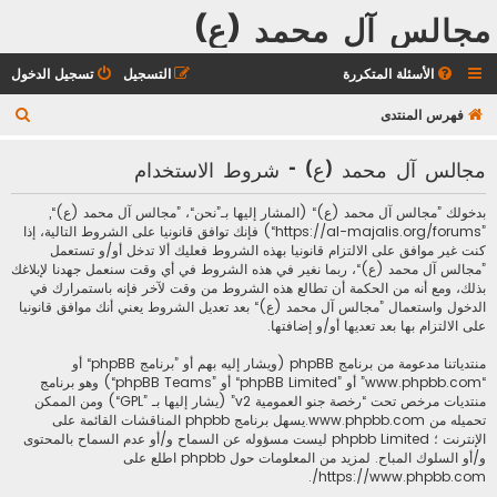
مجالس آل محمد (ع)
الأسئلة المتكررة
التسجيل
تسجيل الدخول
ب
فهرس المنتدى
ح
مجالس آل محمد (ع) - شروط الاستخدام
ث
بدخولك ”مجالس آل محمد (ع)“ (المشار إليها بـ”نحن“، ”مجالس آل محمد (ع)“,
”https://al-majalis.org/forums“) فإنك توافق قانونيا على الشروط التالية، إذا
كنت غير موافق على الالتزام قانونيا بهذه الشروط فعليك ألا تدخل أو/و تستعمل
”مجالس آل محمد (ع)“، ربما نغير في هذه الشروط في أي وقت سنعمل جهدنا لإبلاغك
بذلك، ومع أنه من الحكمة أن تطالع هذه الشروط من وقت لآخر فإنه باستمرارك في
الدخول واستعمال ”مجالس آل محمد (ع)“ بعد تعديل الشروط يعني أنك موافق قانونيا
على الالتزام بها بعد تعديها أو/و إضافتها.
منتدياتنا مدعومة من برنامج phpBB (ويشار إليه بهم أو ”برنامج phpBB“ أو
“www.phpbb.com” أو ”phpBB Limited“ أو ”phpBB Teams“) وهو برنامج
منتديات مرخص تحت “
رخصة جنو العمومية v2
” (يشار إليها بـ ”GPL“) ومن الممكن
تحميله من
www.phpbb.com
.يسهل برنامج phpbb المناقشات القائمة على
الإنترنت ؛ phpbb Limited ليست مسؤوله عن السماح و/أو عدم السماح بالمحتوى
و/أو السلوك المباح. لمزيد من المعلومات حول phpbb اطلع على
.
https://www.phpbb.com/