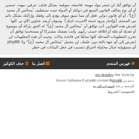
أن توافق أنك لن تنشر مواد مهينة، فاحشة، سوقية، بشكل قذف، عرقي، مهدد، جنسي
أو أي نوع يخالف القانون المتبع في دولتك أو الدولة حيث تستظيف ”مجالس آل محمد
(ع)“، أو أي قانون دولي. فعل أي مما سبق سوف يؤدي إلى وقفك وإزالتك بشكل دائم
من المنتدى (وإخبار مزود خدمة الانترنت لديك). وسوف تُرصد عناوين الآي بي كلها
لفرض هذه القوانين. أنت توافق أن ”مجالس آل محمد (ع)“ له الحق بإزالة أي موضوع
أو تعديله أو نقله أو إغلاقه حسب رأيهم. وأنت بصفتك مشتركا أو مستخدما توافق أن
تخزن المعلومات المدخلة كلها سابقًا في قاعدة بيانات. وحيث أن هذه المعلومات لن
تُـعرض إلى أي جهة ثالثة دون علمك، لن يتحمل ”مجالس آل محمد (ع)“ ولا phpBB
أي مسؤولية حيال محاولة اختراق تتسبب في جعل البيانات في خطر
فهرس المنتدى
اتصل بنا
حذف الكوكيز
Ian Bradley
Flat Style by
بدعم من
phpBB
® Forum Software © phpBB Limited
الترجمة برعاية
المنتديات العربية
الخصوصية
|
الشروط