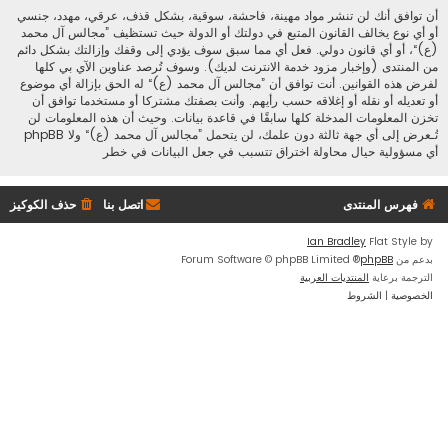
أن توافق أنك لن تنشر مواد مهينة، فاحشة، سوقية، بشكل قذف، عرقي، مهدد، جنسي
أو أي نوع يخالف القانون المتبع في دولتك أو الدولة حيث تستظيف ”مجالس آل محمد
(ع)“، أو أي قانون دولي. فعل أي مما سبق سوف يؤدي إلى وقفك وإزالتك بشكل دائم
من المنتدى (وإخبار مزود خدمة الانترنت لديك). وسوف تُرصد عناوين الآي بي كلها
لفرض هذه القوانين. أنت توافق أن ”مجالس آل محمد (ع)“ له الحق بإزالة أي موضوع
أو تعديله أو نقله أو إغلاقه حسب رأيهم. وأنت بصفتك مشتركا أو مستخدما توافق أن
تخزن المعلومات المدخلة كلها سابقًا في قاعدة بيانات. وحيث أن هذه المعلومات لن
تُـعرض إلى أي جهة ثالثة دون علمك، لن يتحمل ”مجالس آل محمد (ع)“ ولا phpBB
أي مسؤولية حيال محاولة اختراق تتسبب في جعل البيانات في خطر
فهرس المنتدى
اتصل بنا
حذف الكوكيز
Ian Bradley
Flat Style by
بدعم من
phpBB
® Forum Software © phpBB Limited
الترجمة برعاية
المنتديات العربية
الخصوصية
|
الشروط