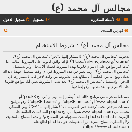
مجالس آل محمد (ع)
الأسئلة المتكررة
التسجيل
تسجيل الدخول
ب
فهرس المنتدى
ح
مجالس آل محمد (ع) - شروط الاستخدام
ث
بدخولك ”مجالس آل محمد (ع)“ (المشار إليها بـ”نحن“، ”مجالس آل محمد (ع)“,
”https://al-majalis.org/forums“) فإنك توافق قانونيا على الشروط التالية، إذا
كنت غير موافق على الالتزام قانونيا بهذه الشروط فعليك ألا تدخل أو/و تستعمل
”مجالس آل محمد (ع)“، ربما نغير في هذه الشروط في أي وقت سنعمل جهدنا لإبلاغك
بذلك، ومع أنه من الحكمة أن تطالع هذه الشروط من وقت لآخر فإنه باستمرارك في
الدخول واستعمال ”مجالس آل محمد (ع)“ بعد تعديل الشروط يعني أنك موافق قانونيا
على الالتزام بها بعد تعديها أو/و إضافتها.
منتدياتنا مدعومة من برنامج phpBB (ويشار إليه بهم أو ”برنامج phpBB“ أو
“www.phpbb.com” أو ”phpBB Limited“ أو ”phpBB Teams“) وهو برنامج
منتديات مرخص تحت “
رخصة جنو العمومية v2
” (يشار إليها بـ ”GPL“) ومن الممكن
تحميله من
www.phpbb.com
.يسهل برنامج phpbb المناقشات القائمة على
الإنترنت ؛ phpbb Limited ليست مسؤوله عن السماح و/أو عدم السماح بالمحتوى
و/أو السلوك المباح. لمزيد من المعلومات حول phpbb اطلع على
.
https://www.phpbb.com/