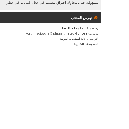
مسؤولية حيال محاولة اختراق تتسبب في جعل البيانات في خطر
فهرس المنتدى
Ian Bradley
Flat Style by
بدعم من
phpBB
® Forum Software © phpBB Limited
الترجمة برعاية
المنتديات العربية
الخصوصية
|
الشروط