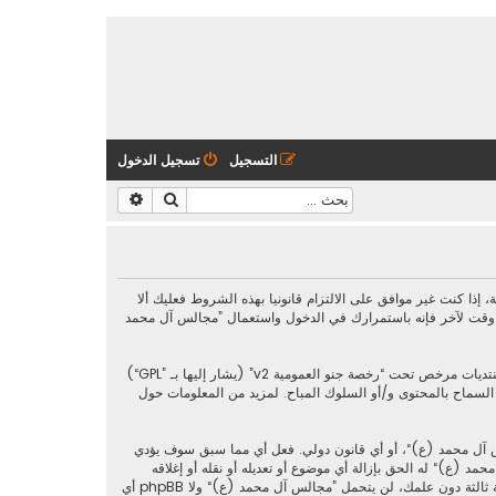
التسجيل
تسجيل الدخول
بحث
بحث متقدم
https://al-majalis.org/“) فإنك توافق قانونيا على الشروط التالية، إذا كنت غير موافق على الالتزام قانونيا بهذه الشروط فعليك ألا
 وقت لآخر فإنه باستمرارك في الدخول واستعمال ”مجالس آل محمد
رخصة جنو العمومية v2
” (يشار إليها بـ ”GPL“)
phpbb L ليست مسؤوله عن السماح و/أو عدم السماح بالمحتوى و/أو السلوك المباح. لمزيد من المعلومات حول
س آل محمد (ع)“، أو أي قانون دولي. فعل أي مما سبق سوف يؤدي
د (ع)“ له الحق بإزالة أي موضوع أو تعديله أو نقله أو إغلاقه
حسب رأيهم. وأنت بصفتك مشتركا أو مستخدما توافق أن تخزن المعلومات المدخلة كلها سابقًا في قاعدة بيانات. وحيث أن هذه المعلومات لن تُـعرض إلى أي جهة ثالثة دون علمك، لن يتحمل ”مجالس آل محمد (ع)“ ولا phpBB أي