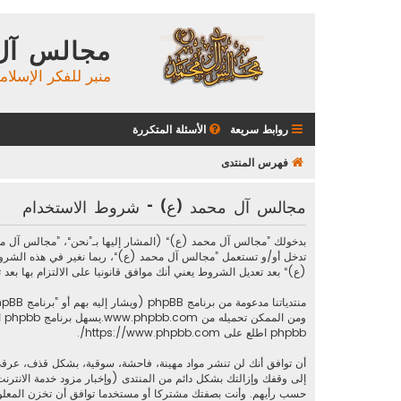
مجالس آل
منبر للفكر الإسلام
روابط سريعة
الأسئلة المتكررة
فهرس المنتدى
مجالس آل محمد (ع) - شروط الاستخدام
تدخل أو/و تستعمل ”مجالس آل محمد (ع)“، ربما نغير في هذه الشرو
(ع)“ بعد تعديل الشروط يعني أنك موافق قانونيا على الالتزام بها بعد تع
منتدياتنا مدعومة من برنامج phpBB (ويشار إليه بهم أو ”برنامج phpBB“ أو “www.phpbb.com” أو ”phpBB Limited“ أو ”phpBB Teams“) وهو برنامج منتديات مرخص تحت “
ومن الممكن تحميله من
www.phpbb.com
phpbb اطلع على
https://www.phpbb.com/
.
أن توافق أنك لن تنشر مواد مهينة، فاحشة، سوقية، بشكل قذف، عرقي
إلى وقفك وإزالتك بشكل دائم من المنتدى (وإخبار مزود خدمة الانترنت