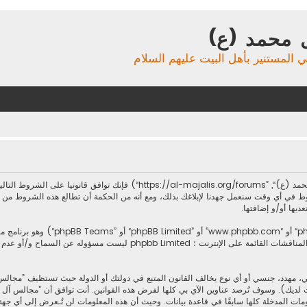
 محمد (ع)
ي المستنير بأهل البيت عليهم السلام
بدخولك ”مجالس آل محمد (ع)“ (المشار إليها بـ”نحن“، ”مجالس آل محمد (ع)“, ”forums
ط في أي وقت سنعمل جهدنا لإبلاغك بذلك، ومع أنه من الحكمة أن تطالع هذه الشروط من
ديها أو/و إضافتها.
.يسهل برنامج phpbb المناقشات القائمة على الإنترنت ؛ imited
، مهدد، جنسي أو أي نوع يخالف القانون المتبع في دولتك أو الدولة حيث تستظيف ”مجال
 لديك). وسوف تُرصد عناوين الآي بي كلها لفرض هذه القوانين. أنت توافق أن ”مجالس آل محم