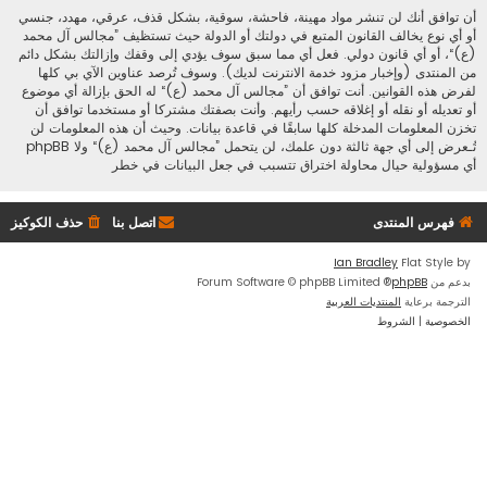
أن توافق أنك لن تنشر مواد مهينة، فاحشة، سوقية، بشكل قذف، عرقي، مهدد، جنسي
أو أي نوع يخالف القانون المتبع في دولتك أو الدولة حيث تستظيف ”مجالس آل محمد
(ع)“، أو أي قانون دولي. فعل أي مما سبق سوف يؤدي إلى وقفك وإزالتك بشكل دائم
من المنتدى (وإخبار مزود خدمة الانترنت لديك). وسوف تُرصد عناوين الآي بي كلها
لفرض هذه القوانين. أنت توافق أن ”مجالس آل محمد (ع)“ له الحق بإزالة أي موضوع
أو تعديله أو نقله أو إغلاقه حسب رأيهم. وأنت بصفتك مشتركا أو مستخدما توافق أن
تخزن المعلومات المدخلة كلها سابقًا في قاعدة بيانات. وحيث أن هذه المعلومات لن
تُـعرض إلى أي جهة ثالثة دون علمك، لن يتحمل ”مجالس آل محمد (ع)“ ولا phpBB
أي مسؤولية حيال محاولة اختراق تتسبب في جعل البيانات في خطر
فهرس المنتدى
اتصل بنا
حذف الكوكيز
Ian Bradley
Flat Style by
بدعم من
phpBB
® Forum Software © phpBB Limited
الترجمة برعاية
المنتديات العربية
الخصوصية
|
الشروط