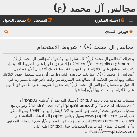
مجالس آل محمد (ع)
الأسئلة المتكررة
التسجيل
تسجيل الدخول
ب
فهرس المنتدى
ح
مجالس آل محمد (ع) - شروط الاستخدام
ث
بدخولك ”مجالس آل محمد (ع)“ (المشار إليها بـ”نحن“، ”مجالس آل محمد (ع)“,
”https://al-majalis.org/forums“) فإنك توافق قانونيا على الشروط التالية، إذا
كنت غير موافق على الالتزام قانونيا بهذه الشروط فعليك ألا تدخل أو/و تستعمل
”مجالس آل محمد (ع)“، ربما نغير في هذه الشروط في أي وقت سنعمل جهدنا لإبلاغك
بذلك، ومع أنه من الحكمة أن تطالع هذه الشروط من وقت لآخر فإنه باستمرارك في
الدخول واستعمال ”مجالس آل محمد (ع)“ بعد تعديل الشروط يعني أنك موافق قانونيا
على الالتزام بها بعد تعديها أو/و إضافتها.
منتدياتنا مدعومة من برنامج phpBB (ويشار إليه بهم أو ”برنامج phpBB“ أو
“www.phpbb.com” أو ”phpBB Limited“ أو ”phpBB Teams“) وهو برنامج
منتديات مرخص تحت “
رخصة جنو العمومية v2
” (يشار إليها بـ ”GPL“) ومن الممكن
تحميله من
www.phpbb.com
.يسهل برنامج phpbb المناقشات القائمة على
الإنترنت ؛ phpbb Limited ليست مسؤوله عن السماح و/أو عدم السماح بالمحتوى
و/أو السلوك المباح. لمزيد من المعلومات حول phpbb اطلع على
.
https://www.phpbb.com/