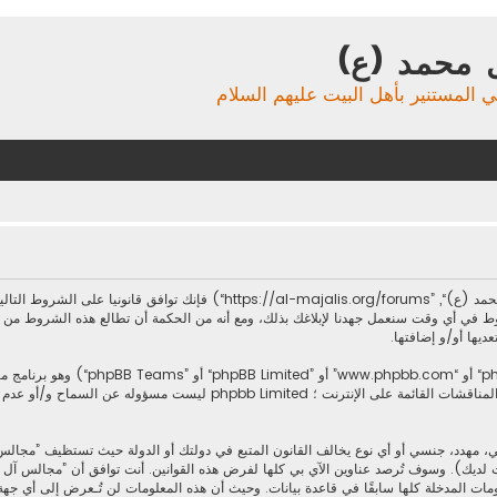
 محمد (ع)
ي المستنير بأهل البيت عليهم السلام
بدخولك ”مجالس آل محمد (ع)“ (المشار إليها بـ”نحن“، ”مجالس آل محمد (ع)“, ”forums
ط في أي وقت سنعمل جهدنا لإبلاغك بذلك، ومع أنه من الحكمة أن تطالع هذه الشروط من
ديها أو/و إضافتها.
.يسهل برنامج phpbb المناقشات القائمة على الإنترنت ؛ imited
، مهدد، جنسي أو أي نوع يخالف القانون المتبع في دولتك أو الدولة حيث تستظيف ”مجال
 لديك). وسوف تُرصد عناوين الآي بي كلها لفرض هذه القوانين. أنت توافق أن ”مجالس آل محم