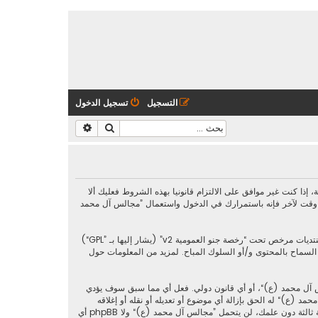
التسجيل
تسجيل الدخول
بحث
بحث متقدم
https://al-majalis.org/“) فإنك توافق قانونيا على الشروط التالية، إذا كنت غير موافق على الالتزام قانونيا بهذه الشروط فعليك ألا
 وقت لآخر فإنه باستمرارك في الدخول واستعمال ”مجالس آل محمد
رخصة جنو العمومية v2
” (يشار إليها بـ ”GPL“)
phpbb L ليست مسؤوله عن السماح و/أو عدم السماح بالمحتوى و/أو السلوك المباح. لمزيد من المعلومات حول
س آل محمد (ع)“، أو أي قانون دولي. فعل أي مما سبق سوف يؤدي
د (ع)“ له الحق بإزالة أي موضوع أو تعديله أو نقله أو إغلاقه
حسب رأيهم. وأنت بصفتك مشتركا أو مستخدما توافق أن تخزن المعلومات المدخلة كلها سابقًا في قاعدة بيانات. وحيث أن هذه المعلومات لن تُـعرض إلى أي جهة ثالثة دون علمك، لن يتحمل ”مجالس آل محمد (ع)“ ولا phpBB أي