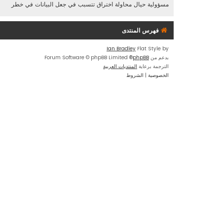
مسؤولية حيال محاولة اختراق تتسبب في جعل البيانات في خطر
فهرس المنتدى
Ian Bradley
Flat Style by
بدعم من
phpBB
® Forum Software © phpBB Limited
الترجمة برعاية
المنتديات العربية
الخصوصية
|
الشروط