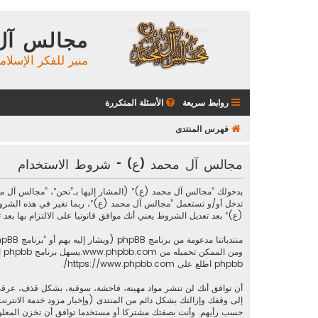
مجالس آل
منبر للفكر الإسلام
روابط سريعة
الأسئلة المتكررة
فهرس المنتدى
مجالس آل محمد (ع) - شروط الاستخدام
تدخل أو/و تستعمل ”مجالس آل محمد (ع)“، ربما نغير في هذه الشرو
(ع)“ بعد تعديل الشروط يعني أنك موافق قانونيا على الالتزام بها بعد تع
منتدياتنا مدعومة من برنامج phpBB (ويشار إليه بهم أو ”برنامج phpBB“ أو “www.phpbb.com” أو ”phpBB Limited“ أو ”phpBB Teams“) وهو برنامج منتديات مرخص تحت “
ومن الممكن تحميله من
www.phpbb.com
phpbb اطلع على
https://www.phpbb.com/
.
أن توافق أنك لن تنشر مواد مهينة، فاحشة، سوقية، بشكل قذف، عرقي
إلى وقفك وإزالتك بشكل دائم من المنتدى (وإخبار مزود خدمة الانترنت