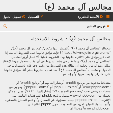
مجالس آل محمد (ع)
الأسئلة المتكررة
التسجيل
تسجيل الدخول
ب
فهرس المنتدى
ح
مجالس آل محمد (ع) - شروط الاستخدام
ث
بدخولك ”مجالس آل محمد (ع)“ (المشار إليها بـ”نحن“، ”مجالس آل محمد (ع)“,
”https://al-majalis.org/forums“) فإنك توافق قانونيا على الشروط التالية، إذا
كنت غير موافق على الالتزام قانونيا بهذه الشروط فعليك ألا تدخل أو/و تستعمل
”مجالس آل محمد (ع)“، ربما نغير في هذه الشروط في أي وقت سنعمل جهدنا لإبلاغك
بذلك، ومع أنه من الحكمة أن تطالع هذه الشروط من وقت لآخر فإنه باستمرارك في
الدخول واستعمال ”مجالس آل محمد (ع)“ بعد تعديل الشروط يعني أنك موافق قانونيا
على الالتزام بها بعد تعديها أو/و إضافتها.
منتدياتنا مدعومة من برنامج phpBB (ويشار إليه بهم أو ”برنامج phpBB“ أو
“www.phpbb.com” أو ”phpBB Limited“ أو ”phpBB Teams“) وهو برنامج
منتديات مرخص تحت “
رخصة جنو العمومية v2
” (يشار إليها بـ ”GPL“) ومن الممكن
تحميله من
www.phpbb.com
.يسهل برنامج phpbb المناقشات القائمة على
الإنترنت ؛ phpbb Limited ليست مسؤوله عن السماح و/أو عدم السماح بالمحتوى
و/أو السلوك المباح. لمزيد من المعلومات حول phpbb اطلع على
.
https://www.phpbb.com/