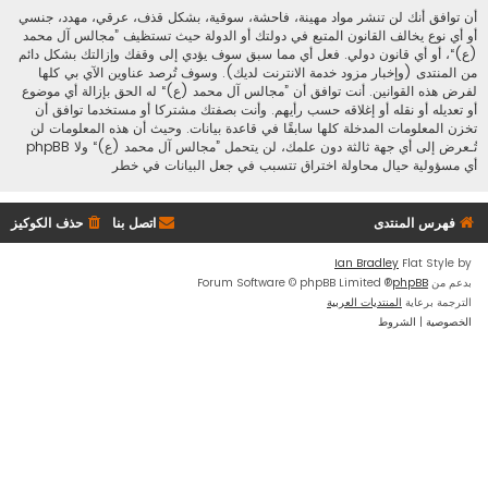
أن توافق أنك لن تنشر مواد مهينة، فاحشة، سوقية، بشكل قذف، عرقي، مهدد، جنسي
أو أي نوع يخالف القانون المتبع في دولتك أو الدولة حيث تستظيف ”مجالس آل محمد
(ع)“، أو أي قانون دولي. فعل أي مما سبق سوف يؤدي إلى وقفك وإزالتك بشكل دائم
من المنتدى (وإخبار مزود خدمة الانترنت لديك). وسوف تُرصد عناوين الآي بي كلها
لفرض هذه القوانين. أنت توافق أن ”مجالس آل محمد (ع)“ له الحق بإزالة أي موضوع
أو تعديله أو نقله أو إغلاقه حسب رأيهم. وأنت بصفتك مشتركا أو مستخدما توافق أن
تخزن المعلومات المدخلة كلها سابقًا في قاعدة بيانات. وحيث أن هذه المعلومات لن
تُـعرض إلى أي جهة ثالثة دون علمك، لن يتحمل ”مجالس آل محمد (ع)“ ولا phpBB
أي مسؤولية حيال محاولة اختراق تتسبب في جعل البيانات في خطر
فهرس المنتدى
اتصل بنا
حذف الكوكيز
Ian Bradley
Flat Style by
بدعم من
phpBB
® Forum Software © phpBB Limited
الترجمة برعاية
المنتديات العربية
الخصوصية
|
الشروط