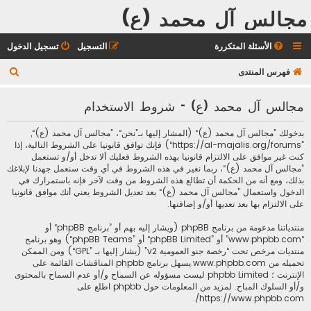
مجالس آل محمد (ع)
الأسئلة المتكررة
التسجيل
تسجيل الدخول
ب
فهرس المنتدى
ح
مجالس آل محمد (ع) - شروط الاستخدام
ث
بدخولك ”مجالس آل محمد (ع)“ (المشار إليها بـ”نحن“، ”مجالس آل محمد (ع)“,
”https://al-majalis.org/forums“) فإنك توافق قانونيا على الشروط التالية، إذا
كنت غير موافق على الالتزام قانونيا بهذه الشروط فعليك ألا تدخل أو/و تستعمل
”مجالس آل محمد (ع)“، ربما نغير في هذه الشروط في أي وقت سنعمل جهدنا لإبلاغك
بذلك، ومع أنه من الحكمة أن تطالع هذه الشروط من وقت لآخر فإنه باستمرارك في
الدخول واستعمال ”مجالس آل محمد (ع)“ بعد تعديل الشروط يعني أنك موافق قانونيا
على الالتزام بها بعد تعديها أو/و إضافتها.
منتدياتنا مدعومة من برنامج phpBB (ويشار إليه بهم أو ”برنامج phpBB“ أو
“www.phpbb.com” أو ”phpBB Limited“ أو ”phpBB Teams“) وهو برنامج
منتديات مرخص تحت “
رخصة جنو العمومية v2
” (يشار إليها بـ ”GPL“) ومن الممكن
تحميله من
www.phpbb.com
.يسهل برنامج phpbb المناقشات القائمة على
الإنترنت ؛ phpbb Limited ليست مسؤوله عن السماح و/أو عدم السماح بالمحتوى
و/أو السلوك المباح. لمزيد من المعلومات حول phpbb اطلع على
.
https://www.phpbb.com/