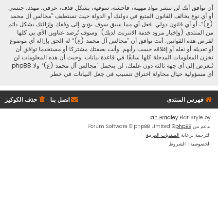
أن توافق أنك لن تنشر مواد مهينة، فاحشة، سوقية، بشكل قذف، عرقي، مهدد، جنسي
أو أي نوع يخالف القانون المتبع في دولتك أو الدولة حيث تستظيف ”مجالس آل محمد
(ع)“، أو أي قانون دولي. فعل أي مما سبق سوف يؤدي إلى وقفك وإزالتك بشكل دائم
من المنتدى (وإخبار مزود خدمة الانترنت لديك). وسوف تُرصد عناوين الآي بي كلها
لفرض هذه القوانين. أنت توافق أن ”مجالس آل محمد (ع)“ له الحق بإزالة أي موضوع
أو تعديله أو نقله أو إغلاقه حسب رأيهم. وأنت بصفتك مشتركا أو مستخدما توافق أن
تخزن المعلومات المدخلة كلها سابقًا في قاعدة بيانات. وحيث أن هذه المعلومات لن
تُـعرض إلى أي جهة ثالثة دون علمك، لن يتحمل ”مجالس آل محمد (ع)“ ولا phpBB
أي مسؤولية حيال محاولة اختراق تتسبب في جعل البيانات في خطر
فهرس المنتدى
اتصل بنا
حذف الكوكيز
Ian Bradley
Flat Style by
بدعم من
phpBB
® Forum Software © phpBB Limited
الترجمة برعاية
المنتديات العربية
الخصوصية
|
الشروط