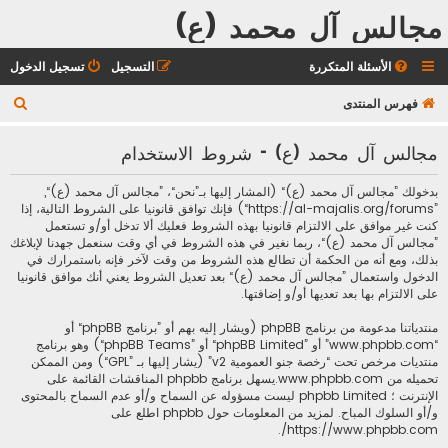
مجالس آل محمد (ع)
الأسئلة المتكررة
التسجيل
تسجيل الدخول
ب
فهرس المنتدى
ح
مجالس آل محمد (ع) - شروط الاستخدام
ث
بدخولك ”مجالس آل محمد (ع)“ (المشار إليها بـ”نحن“، ”مجالس آل محمد (ع)“,
”https://al-majalis.org/forums“) فإنك توافق قانونيا على الشروط التالية، إذا
كنت غير موافق على الالتزام قانونيا بهذه الشروط فعليك ألا تدخل أو/و تستعمل
”مجالس آل محمد (ع)“، ربما نغير في هذه الشروط في أي وقت سنعمل جهدنا لإبلاغك
بذلك، ومع أنه من الحكمة أن تطالع هذه الشروط من وقت لآخر فإنه باستمرارك في
الدخول واستعمال ”مجالس آل محمد (ع)“ بعد تعديل الشروط يعني أنك موافق قانونيا
على الالتزام بها بعد تعديها أو/و إضافتها.
منتدياتنا مدعومة من برنامج phpBB (ويشار إليه بهم أو ”برنامج phpBB“ أو
“www.phpbb.com” أو ”phpBB Limited“ أو ”phpBB Teams“) وهو برنامج
منتديات مرخص تحت “
رخصة جنو العمومية v2
” (يشار إليها بـ ”GPL“) ومن الممكن
تحميله من
www.phpbb.com
.يسهل برنامج phpbb المناقشات القائمة على
الإنترنت ؛ phpbb Limited ليست مسؤوله عن السماح و/أو عدم السماح بالمحتوى
و/أو السلوك المباح. لمزيد من المعلومات حول phpbb اطلع على
.
https://www.phpbb.com/