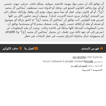
أن توافق أنك لن تنشر مواد مهينة، فاحشة، سوقية، بشكل قذف، عرقي، مهدد، جنسي
أو أي نوع يخالف القانون المتبع في دولتك أو الدولة حيث تستظيف ”مجالس آل محمد
(ع)“، أو أي قانون دولي. فعل أي مما سبق سوف يؤدي إلى وقفك وإزالتك بشكل دائم
من المنتدى (وإخبار مزود خدمة الانترنت لديك). وسوف تُرصد عناوين الآي بي كلها
لفرض هذه القوانين. أنت توافق أن ”مجالس آل محمد (ع)“ له الحق بإزالة أي موضوع
أو تعديله أو نقله أو إغلاقه حسب رأيهم. وأنت بصفتك مشتركا أو مستخدما توافق أن
تخزن المعلومات المدخلة كلها سابقًا في قاعدة بيانات. وحيث أن هذه المعلومات لن
تُـعرض إلى أي جهة ثالثة دون علمك، لن يتحمل ”مجالس آل محمد (ع)“ ولا phpBB
أي مسؤولية حيال محاولة اختراق تتسبب في جعل البيانات في خطر
فهرس المنتدى
اتصل بنا
حذف الكوكيز
Ian Bradley
Flat Style by
بدعم من
phpBB
® Forum Software © phpBB Limited
الترجمة برعاية
المنتديات العربية
الخصوصية
|
الشروط