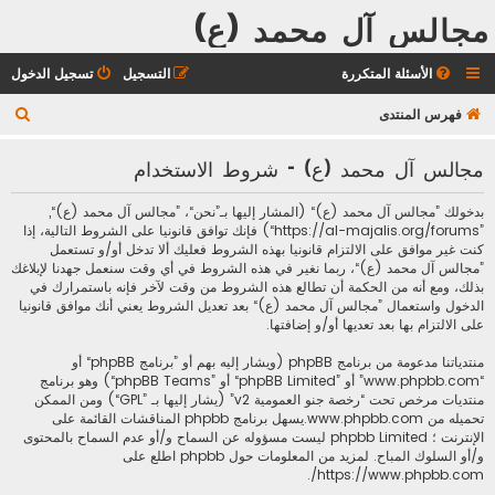
مجالس آل محمد (ع)
الأسئلة المتكررة
التسجيل
تسجيل الدخول
ب
فهرس المنتدى
ح
مجالس آل محمد (ع) - شروط الاستخدام
ث
بدخولك ”مجالس آل محمد (ع)“ (المشار إليها بـ”نحن“، ”مجالس آل محمد (ع)“,
”https://al-majalis.org/forums“) فإنك توافق قانونيا على الشروط التالية، إذا
كنت غير موافق على الالتزام قانونيا بهذه الشروط فعليك ألا تدخل أو/و تستعمل
”مجالس آل محمد (ع)“، ربما نغير في هذه الشروط في أي وقت سنعمل جهدنا لإبلاغك
بذلك، ومع أنه من الحكمة أن تطالع هذه الشروط من وقت لآخر فإنه باستمرارك في
الدخول واستعمال ”مجالس آل محمد (ع)“ بعد تعديل الشروط يعني أنك موافق قانونيا
على الالتزام بها بعد تعديها أو/و إضافتها.
منتدياتنا مدعومة من برنامج phpBB (ويشار إليه بهم أو ”برنامج phpBB“ أو
“www.phpbb.com” أو ”phpBB Limited“ أو ”phpBB Teams“) وهو برنامج
منتديات مرخص تحت “
رخصة جنو العمومية v2
” (يشار إليها بـ ”GPL“) ومن الممكن
تحميله من
www.phpbb.com
.يسهل برنامج phpbb المناقشات القائمة على
الإنترنت ؛ phpbb Limited ليست مسؤوله عن السماح و/أو عدم السماح بالمحتوى
و/أو السلوك المباح. لمزيد من المعلومات حول phpbb اطلع على
.
https://www.phpbb.com/