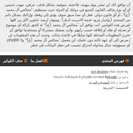
أن توافق أنك لن تنشر مواد مهينة، فاحشة، سوقية، بشكل قذف، عرقي، مهدد، جنسي
أو أي نوع يخالف القانون المتبع في دولتك أو الدولة حيث تستظيف ”مجالس آل محمد
(ع)“، أو أي قانون دولي. فعل أي مما سبق سوف يؤدي إلى وقفك وإزالتك بشكل دائم
من المنتدى (وإخبار مزود خدمة الانترنت لديك). وسوف تُرصد عناوين الآي بي كلها
لفرض هذه القوانين. أنت توافق أن ”مجالس آل محمد (ع)“ له الحق بإزالة أي موضوع
أو تعديله أو نقله أو إغلاقه حسب رأيهم. وأنت بصفتك مشتركا أو مستخدما توافق أن
تخزن المعلومات المدخلة كلها سابقًا في قاعدة بيانات. وحيث أن هذه المعلومات لن
تُـعرض إلى أي جهة ثالثة دون علمك، لن يتحمل ”مجالس آل محمد (ع)“ ولا phpBB
أي مسؤولية حيال محاولة اختراق تتسبب في جعل البيانات في خطر
فهرس المنتدى
اتصل بنا
حذف الكوكيز
Ian Bradley
Flat Style by
بدعم من
phpBB
® Forum Software © phpBB Limited
الترجمة برعاية
المنتديات العربية
الخصوصية
|
الشروط