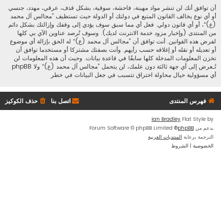
أن توافق أنك لن تنشر مواد مهينة، فاحشة، سوقية، بشكل قذف، عرقي، مهدد، جنسي
أو أي نوع يخالف القانون المتبع في دولتك أو الدولة حيث تستظيف ”مجالس آل محمد
(ع)“، أو أي قانون دولي. فعل أي مما سبق سوف يؤدي إلى وقفك وإزالتك بشكل دائم
من المنتدى (وإخبار مزود خدمة الانترنت لديك). وسوف تُرصد عناوين الآي بي كلها
لفرض هذه القوانين. أنت توافق أن ”مجالس آل محمد (ع)“ له الحق بإزالة أي موضوع
أو تعديله أو نقله أو إغلاقه حسب رأيهم. وأنت بصفتك مشتركا أو مستخدما توافق أن
تخزن المعلومات المدخلة كلها سابقًا في قاعدة بيانات. وحيث أن هذه المعلومات لن
تُـعرض إلى أي جهة ثالثة دون علمك، لن يتحمل ”مجالس آل محمد (ع)“ ولا phpBB
أي مسؤولية حيال محاولة اختراق تتسبب في جعل البيانات في خطر
فهرس المنتدى
اتصل بنا
حذف الكوكيز
Ian Bradley
Flat Style by
بدعم من
phpBB
® Forum Software © phpBB Limited
الترجمة برعاية
المنتديات العربية
الخصوصية
|
الشروط