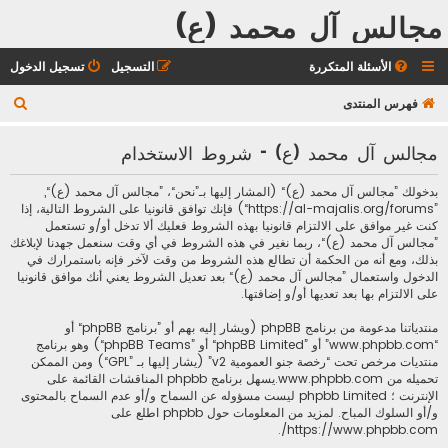
مجالس آل محمد (ع)
الأسئلة المتكررة
التسجيل
تسجيل الدخول
ب
فهرس المنتدى
ح
مجالس آل محمد (ع) - شروط الاستخدام
ث
بدخولك ”مجالس آل محمد (ع)“ (المشار إليها بـ”نحن“، ”مجالس آل محمد (ع)“,
”https://al-majalis.org/forums“) فإنك توافق قانونيا على الشروط التالية، إذا
كنت غير موافق على الالتزام قانونيا بهذه الشروط فعليك ألا تدخل أو/و تستعمل
”مجالس آل محمد (ع)“، ربما نغير في هذه الشروط في أي وقت سنعمل جهدنا لإبلاغك
بذلك، ومع أنه من الحكمة أن تطالع هذه الشروط من وقت لآخر فإنه باستمرارك في
الدخول واستعمال ”مجالس آل محمد (ع)“ بعد تعديل الشروط يعني أنك موافق قانونيا
على الالتزام بها بعد تعديها أو/و إضافتها.
منتدياتنا مدعومة من برنامج phpBB (ويشار إليه بهم أو ”برنامج phpBB“ أو
“www.phpbb.com” أو ”phpBB Limited“ أو ”phpBB Teams“) وهو برنامج
منتديات مرخص تحت “
رخصة جنو العمومية v2
” (يشار إليها بـ ”GPL“) ومن الممكن
تحميله من
www.phpbb.com
.يسهل برنامج phpbb المناقشات القائمة على
الإنترنت ؛ phpbb Limited ليست مسؤوله عن السماح و/أو عدم السماح بالمحتوى
و/أو السلوك المباح. لمزيد من المعلومات حول phpbb اطلع على
.
https://www.phpbb.com/