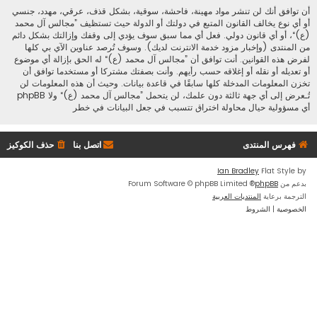
أن توافق أنك لن تنشر مواد مهينة، فاحشة، سوقية، بشكل قذف، عرقي، مهدد، جنسي
أو أي نوع يخالف القانون المتبع في دولتك أو الدولة حيث تستظيف ”مجالس آل محمد
(ع)“، أو أي قانون دولي. فعل أي مما سبق سوف يؤدي إلى وقفك وإزالتك بشكل دائم
من المنتدى (وإخبار مزود خدمة الانترنت لديك). وسوف تُرصد عناوين الآي بي كلها
لفرض هذه القوانين. أنت توافق أن ”مجالس آل محمد (ع)“ له الحق بإزالة أي موضوع
أو تعديله أو نقله أو إغلاقه حسب رأيهم. وأنت بصفتك مشتركا أو مستخدما توافق أن
تخزن المعلومات المدخلة كلها سابقًا في قاعدة بيانات. وحيث أن هذه المعلومات لن
تُـعرض إلى أي جهة ثالثة دون علمك، لن يتحمل ”مجالس آل محمد (ع)“ ولا phpBB
أي مسؤولية حيال محاولة اختراق تتسبب في جعل البيانات في خطر
فهرس المنتدى
اتصل بنا
حذف الكوكيز
Ian Bradley
Flat Style by
بدعم من
phpBB
® Forum Software © phpBB Limited
الترجمة برعاية
المنتديات العربية
الخصوصية
|
الشروط