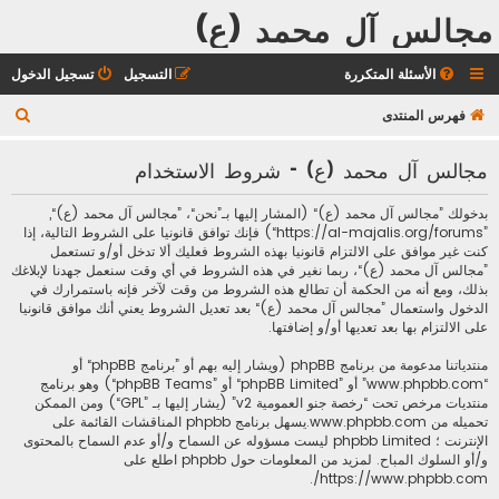
مجالس آل محمد (ع)
الأسئلة المتكررة
التسجيل
تسجيل الدخول
ب
فهرس المنتدى
ح
مجالس آل محمد (ع) - شروط الاستخدام
ث
بدخولك ”مجالس آل محمد (ع)“ (المشار إليها بـ”نحن“، ”مجالس آل محمد (ع)“,
”https://al-majalis.org/forums“) فإنك توافق قانونيا على الشروط التالية، إذا
كنت غير موافق على الالتزام قانونيا بهذه الشروط فعليك ألا تدخل أو/و تستعمل
”مجالس آل محمد (ع)“، ربما نغير في هذه الشروط في أي وقت سنعمل جهدنا لإبلاغك
بذلك، ومع أنه من الحكمة أن تطالع هذه الشروط من وقت لآخر فإنه باستمرارك في
الدخول واستعمال ”مجالس آل محمد (ع)“ بعد تعديل الشروط يعني أنك موافق قانونيا
على الالتزام بها بعد تعديها أو/و إضافتها.
منتدياتنا مدعومة من برنامج phpBB (ويشار إليه بهم أو ”برنامج phpBB“ أو
“www.phpbb.com” أو ”phpBB Limited“ أو ”phpBB Teams“) وهو برنامج
منتديات مرخص تحت “
رخصة جنو العمومية v2
” (يشار إليها بـ ”GPL“) ومن الممكن
تحميله من
www.phpbb.com
.يسهل برنامج phpbb المناقشات القائمة على
الإنترنت ؛ phpbb Limited ليست مسؤوله عن السماح و/أو عدم السماح بالمحتوى
و/أو السلوك المباح. لمزيد من المعلومات حول phpbb اطلع على
.
https://www.phpbb.com/