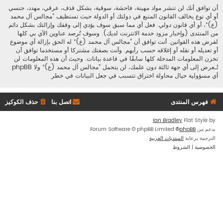
أن توافق أنك لن تنشر مواد مهينة، فاحشة، سوقية، بشكل قذف، عرقي، مهدد، جنسي
أو أي نوع يخالف القانون المتبع في دولتك أو الدولة حيث تستظيف ”مجالس آل محمد
(ع)“، أو أي قانون دولي. فعل أي مما سبق سوف يؤدي إلى وقفك وإزالتك بشكل دائم
من المنتدى (وإخبار مزود خدمة الانترنت لديك). وسوف تُرصد عناوين الآي بي كلها
لفرض هذه القوانين. أنت توافق أن ”مجالس آل محمد (ع)“ له الحق بإزالة أي موضوع
أو تعديله أو نقله أو إغلاقه حسب رأيهم. وأنت بصفتك مشتركا أو مستخدما توافق أن
تخزن المعلومات المدخلة كلها سابقًا في قاعدة بيانات. وحيث أن هذه المعلومات لن
تُـعرض إلى أي جهة ثالثة دون علمك، لن يتحمل ”مجالس آل محمد (ع)“ ولا phpBB
أي مسؤولية حيال محاولة اختراق تتسبب في جعل البيانات في خطر
فهرس المنتدى
اتصل بنا
حذف الكوكيز
Ian Bradley
Flat Style by
بدعم من
phpBB
® Forum Software © phpBB Limited
الترجمة برعاية
المنتديات العربية
الخصوصية
|
الشروط