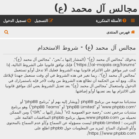
مجالس آل محمد (ع)
الأسئلة المتكررة
التسجيل
تسجيل الدخول
ب
فهرس المنتدى
ح
مجالس آل محمد (ع) - شروط الاستخدام
ث
بدخولك ”مجالس آل محمد (ع)“ (المشار إليها بـ”نحن“، ”مجالس آل محمد (ع)“,
”https://al-majalis.org/forums“) فإنك توافق قانونيا على الشروط التالية، إذا
كنت غير موافق على الالتزام قانونيا بهذه الشروط فعليك ألا تدخل أو/و تستعمل
”مجالس آل محمد (ع)“، ربما نغير في هذه الشروط في أي وقت سنعمل جهدنا لإبلاغك
بذلك، ومع أنه من الحكمة أن تطالع هذه الشروط من وقت لآخر فإنه باستمرارك في
الدخول واستعمال ”مجالس آل محمد (ع)“ بعد تعديل الشروط يعني أنك موافق قانونيا
على الالتزام بها بعد تعديها أو/و إضافتها.
منتدياتنا مدعومة من برنامج phpBB (ويشار إليه بهم أو ”برنامج phpBB“ أو
“www.phpbb.com” أو ”phpBB Limited“ أو ”phpBB Teams“) وهو برنامج
منتديات مرخص تحت “
رخصة جنو العمومية v2
” (يشار إليها بـ ”GPL“) ومن الممكن
تحميله من
www.phpbb.com
.يسهل برنامج phpbb المناقشات القائمة على
الإنترنت ؛ phpbb Limited ليست مسؤوله عن السماح و/أو عدم السماح بالمحتوى
و/أو السلوك المباح. لمزيد من المعلومات حول phpbb اطلع على
.
https://www.phpbb.com/