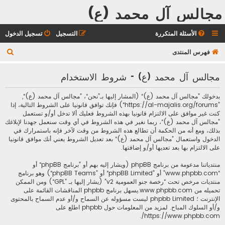
مجالس آل محمد (ع)
الأسئلة المتكررة
التسجيل
تسجيل الدخول
ب
فهرس المنتدى
ح
مجالس آل محمد (ع) - شروط الاستخدام
ث
بدخولك ”مجالس آل محمد (ع)“ (المشار إليها بـ”نحن“، ”مجالس آل محمد (ع)“,
”https://al-majalis.org/forums“) فإنك توافق قانونيا على الشروط التالية، إذا
كنت غير موافق على الالتزام قانونيا بهذه الشروط فعليك ألا تدخل أو/و تستعمل
”مجالس آل محمد (ع)“، ربما نغير في هذه الشروط في أي وقت سنعمل جهدنا لإبلاغك
بذلك، ومع أنه من الحكمة أن تطالع هذه الشروط من وقت لآخر فإنه باستمرارك في
الدخول واستعمال ”مجالس آل محمد (ع)“ بعد تعديل الشروط يعني أنك موافق قانونيا
على الالتزام بها بعد تعديها أو/و إضافتها.
منتدياتنا مدعومة من برنامج phpBB (ويشار إليه بهم أو ”برنامج phpBB“ أو
“www.phpbb.com” أو ”phpBB Limited“ أو ”phpBB Teams“) وهو برنامج
منتديات مرخص تحت “
رخصة جنو العمومية v2
” (يشار إليها بـ ”GPL“) ومن الممكن
تحميله من
www.phpbb.com
.يسهل برنامج phpbb المناقشات القائمة على
الإنترنت ؛ phpbb Limited ليست مسؤوله عن السماح و/أو عدم السماح بالمحتوى
و/أو السلوك المباح. لمزيد من المعلومات حول phpbb اطلع على
.
https://www.phpbb.com/