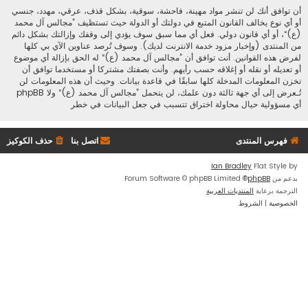
أن توافق أنك لن تنشر مواد مهينة، فاحشة، سوقية، بشكل قذف، عرقي، مهدد، جنسي
أو أي نوع يخالف القانون المتبع في دولتك أو الدولة حيث تستظيف ”مجالس آل محمد
(ع)“، أو أي قانون دولي. فعل أي مما سبق سوف يؤدي إلى وقفك وإزالتك بشكل دائم
من المنتدى (وإخبار مزود خدمة الانترنت لديك). وسوف تُرصد عناوين الآي بي كلها
لفرض هذه القوانين. أنت توافق أن ”مجالس آل محمد (ع)“ له الحق بإزالة أي موضوع
أو تعديله أو نقله أو إغلاقه حسب رأيهم. وأنت بصفتك مشتركا أو مستخدما توافق أن
تخزن المعلومات المدخلة كلها سابقًا في قاعدة بيانات. وحيث أن هذه المعلومات لن
تُـعرض إلى أي جهة ثالثة دون علمك، لن يتحمل ”مجالس آل محمد (ع)“ ولا phpBB
أي مسؤولية حيال محاولة اختراق تتسبب في جعل البيانات في خطر
فهرس المنتدى
اتصل بنا
حذف الكوكيز
Ian Bradley
Flat Style by
بدعم من
phpBB
® Forum Software © phpBB Limited
الترجمة برعاية
المنتديات العربية
الخصوصية
|
الشروط