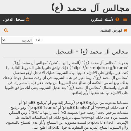
مجالس آل محمد (ع)
الأسئلة المتكررة
تسجيل الدخول
ب
فهرس المنتدى
ح
اللغة:
ث
مجالس آل محمد (ع) - التسجيل
بدخولك ”مجالس آل محمد (ع)“ (المشار إليها بـ”نحن“، ”مجالس آل محمد (ع)“,
”https://al-majalis.org/forums“) فإنك توافق قانونيا على الشروط التالية، إذا
كنت غير موافق على الالتزام قانونيا بهذه الشروط فعليك ألا تدخل أو/و تستعمل
”مجالس آل محمد (ع)“، ربما نغير في هذه الشروط في أي وقت سنعمل جهدنا لإبلاغك
بذلك، ومع أنه من الحكمة أن تطالع هذه الشروط من وقت لآخر فإنه باستمرارك في
الدخول واستعمال ”مجالس آل محمد (ع)“ بعد تعديل الشروط يعني أنك موافق قانونيا
على الالتزام بها بعد تعديها أو/و إضافتها.
منتدياتنا مدعومة من برنامج phpBB (ويشار إليه بهم أو ”برنامج phpBB“ أو
“www.phpbb.com” أو ”phpBB Limited“ أو ”phpBB Teams“) وهو برنامج
منتديات مرخص تحت “
رخصة جنو العمومية v2
” (يشار إليها بـ ”GPL“) ومن الممكن
تحميله من
www.phpbb.com
.يسهل برنامج phpbb المناقشات القائمة على
الإنترنت ؛ phpbb Limited ليست مسؤوله عن السماح و/أو عدم السماح بالمحتوى
و/أو السلوك المباح. لمزيد من المعلومات حول phpbb اطلع على