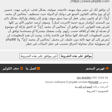
.
https://www.phpbb.com/
أن توافق أنك لن تنشر مواد مهينة، فاحشة، سوقية، بشكل قذف، عرقي، مهدد، جنسي
أو أي نوع يخالف القانون المتبع في دولتك أو الدولة حيث تستظيف ”مجالس آل محمد
(ع)“، أو أي قانون دولي. فعل أي مما سبق سوف يؤدي إلى وقفك وإزالتك بشكل دائم
من المنتدى (وإخبار مزود خدمة الانترنت لديك). وسوف تُرصد عناوين الآي بي كلها
لفرض هذه القوانين. أنت توافق أن ”مجالس آل محمد (ع)“ له الحق بإزالة أي موضوع
أو تعديله أو نقله أو إغلاقه حسب رأيهم. وأنت بصفتك مشتركا أو مستخدما توافق أن
تخزن المعلومات المدخلة كلها سابقًا في قاعدة بيانات. وحيث أن هذه المعلومات لن
تُـعرض إلى أي جهة ثالثة دون علمك، لن يتحمل ”مجالس آل محمد (ع)“ ولا phpBB
أي مسؤولية حيال محاولة اختراق تتسبب في جعل البيانات في خطر
فهرس المنتدى
اتصل بنا
حذف الكوكيز
Ian Bradley
Flat Style by
بدعم من
phpBB
® Forum Software © phpBB Limited
الترجمة برعاية
المنتديات العربية
الخصوصية
|
الشروط