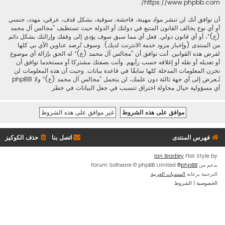
.
https://www.phpbb.com/
أن توافق أنك لن تنشر مواد مهينة، فاحشة، سوقية، بشكل قذف، عرقي، مهدد، جنسي
أو أي نوع يخالف القانون المتبع في دولتك أو الدولة حيث تستظيف ”مجالس آل محمد
(ع)“، أو أي قانون دولي. فعل أي مما سبق سوف يؤدي إلى وقفك وإزالتك بشكل دائم
من المنتدى (وإخبار مزود خدمة الانترنت لديك). وسوف تُرصد عناوين الآي بي كلها
لفرض هذه القوانين. أنت توافق أن ”مجالس آل محمد (ع)“ له الحق بإزالة أي موضوع
أو تعديله أو نقله أو إغلاقه حسب رأيهم. وأنت بصفتك مشتركا أو مستخدما توافق أن
تخزن المعلومات المدخلة كلها سابقًا في قاعدة بيانات. وحيث أن هذه المعلومات لن
تُـعرض إلى أي جهة ثالثة دون علمك، لن يتحمل ”مجالس آل محمد (ع)“ ولا phpBB
أي مسؤولية حيال محاولة اختراق تتسبب في جعل البيانات في خطر
فهرس المنتدى
اتصل بنا
حذف الكوكيز
Ian Bradley
Flat Style by
بدعم من
phpBB
® Forum Software © phpBB Limited
الترجمة برعاية
المنتديات العربية
الخصوصية
|
الشروط