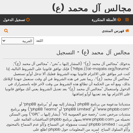
مجالس آل محمد (ع)
الأسئلة المتكررة
تسجيل الدخول
ب
فهرس المنتدى
ح
اللغة:
ث
مجالس آل محمد (ع) - التسجيل
بدخولك ”مجالس آل محمد (ع)“ (المشار إليها بـ”نحن“، ”مجالس آل محمد (ع)“,
”https://al-majalis.org/forums“) فإنك توافق قانونيا على الشروط التالية، إذا
كنت غير موافق على الالتزام قانونيا بهذه الشروط فعليك ألا تدخل أو/و تستعمل
”مجالس آل محمد (ع)“، ربما نغير في هذه الشروط في أي وقت سنعمل جهدنا لإبلاغك
بذلك، ومع أنه من الحكمة أن تطالع هذه الشروط من وقت لآخر فإنه باستمرارك في
الدخول واستعمال ”مجالس آل محمد (ع)“ بعد تعديل الشروط يعني أنك موافق قانونيا
على الالتزام بها بعد تعديها أو/و إضافتها.
منتدياتنا مدعومة من برنامج phpBB (ويشار إليه بهم أو ”برنامج phpBB“ أو
“www.phpbb.com” أو ”phpBB Limited“ أو ”phpBB Teams“) وهو برنامج
منتديات مرخص تحت “
رخصة جنو العمومية v2
” (يشار إليها بـ ”GPL“) ومن الممكن
تحميله من
www.phpbb.com
.يسهل برنامج phpbb المناقشات القائمة على
الإنترنت ؛ phpbb Limited ليست مسؤوله عن السماح و/أو عدم السماح بالمحتوى
و/أو السلوك المباح. لمزيد من المعلومات حول phpbb اطلع على