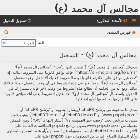
مجالس آل محمد (ع)
الأسئلة المتكررة
تسجيل الدخول
ب
فهرس المنتدى
ح
اللغة:
ث
مجالس آل محمد (ع) - التسجيل
بدخولك ”مجالس آل محمد (ع)“ (المشار إليها بـ”نحن“، ”مجالس آل محمد (ع)“,
”https://al-majalis.org/forums“) فإنك توافق قانونيا على الشروط التالية، إذا
كنت غير موافق على الالتزام قانونيا بهذه الشروط فعليك ألا تدخل أو/و تستعمل
”مجالس آل محمد (ع)“، ربما نغير في هذه الشروط في أي وقت سنعمل جهدنا لإبلاغك
بذلك، ومع أنه من الحكمة أن تطالع هذه الشروط من وقت لآخر فإنه باستمرارك في
الدخول واستعمال ”مجالس آل محمد (ع)“ بعد تعديل الشروط يعني أنك موافق قانونيا
على الالتزام بها بعد تعديها أو/و إضافتها.
منتدياتنا مدعومة من برنامج phpBB (ويشار إليه بهم أو ”برنامج phpBB“ أو
“www.phpbb.com” أو ”phpBB Limited“ أو ”phpBB Teams“) وهو برنامج
منتديات مرخص تحت “
رخصة جنو العمومية v2
” (يشار إليها بـ ”GPL“) ومن الممكن
تحميله من
www.phpbb.com
.يسهل برنامج phpbb المناقشات القائمة على
الإنترنت ؛ phpbb Limited ليست مسؤوله عن السماح و/أو عدم السماح بالمحتوى
و/أو السلوك المباح. لمزيد من المعلومات حول phpbb اطلع على