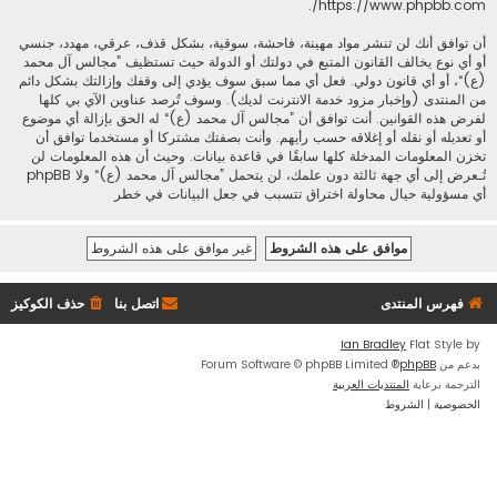
.
https://www.phpbb.com/
أن توافق أنك لن تنشر مواد مهينة، فاحشة، سوقية، بشكل قذف، عرقي، مهدد، جنسي
أو أي نوع يخالف القانون المتبع في دولتك أو الدولة حيث تستظيف ”مجالس آل محمد
(ع)“، أو أي قانون دولي. فعل أي مما سبق سوف يؤدي إلى وقفك وإزالتك بشكل دائم
من المنتدى (وإخبار مزود خدمة الانترنت لديك). وسوف تُرصد عناوين الآي بي كلها
لفرض هذه القوانين. أنت توافق أن ”مجالس آل محمد (ع)“ له الحق بإزالة أي موضوع
أو تعديله أو نقله أو إغلاقه حسب رأيهم. وأنت بصفتك مشتركا أو مستخدما توافق أن
تخزن المعلومات المدخلة كلها سابقًا في قاعدة بيانات. وحيث أن هذه المعلومات لن
تُـعرض إلى أي جهة ثالثة دون علمك، لن يتحمل ”مجالس آل محمد (ع)“ ولا phpBB
أي مسؤولية حيال محاولة اختراق تتسبب في جعل البيانات في خطر
فهرس المنتدى
اتصل بنا
حذف الكوكيز
Ian Bradley
Flat Style by
بدعم من
phpBB
® Forum Software © phpBB Limited
الترجمة برعاية
المنتديات العربية
الخصوصية
|
الشروط