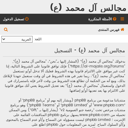
مجالس آل محمد (ع)
الأسئلة المتكررة
تسجيل الدخول
ب
فهرس المنتدى
ح
اللغة:
ث
مجالس آل محمد (ع) - التسجيل
بدخولك ”مجالس آل محمد (ع)“ (المشار إليها بـ”نحن“، ”مجالس آل محمد (ع)“,
”https://al-majalis.org/forums“) فإنك توافق قانونيا على الشروط التالية، إذا
كنت غير موافق على الالتزام قانونيا بهذه الشروط فعليك ألا تدخل أو/و تستعمل
”مجالس آل محمد (ع)“، ربما نغير في هذه الشروط في أي وقت سنعمل جهدنا لإبلاغك
بذلك، ومع أنه من الحكمة أن تطالع هذه الشروط من وقت لآخر فإنه باستمرارك في
الدخول واستعمال ”مجالس آل محمد (ع)“ بعد تعديل الشروط يعني أنك موافق قانونيا
على الالتزام بها بعد تعديها أو/و إضافتها.
منتدياتنا مدعومة من برنامج phpBB (ويشار إليه بهم أو ”برنامج phpBB“ أو
“www.phpbb.com” أو ”phpBB Limited“ أو ”phpBB Teams“) وهو برنامج
منتديات مرخص تحت “
رخصة جنو العمومية v2
” (يشار إليها بـ ”GPL“) ومن الممكن
تحميله من
www.phpbb.com
.يسهل برنامج phpbb المناقشات القائمة على
الإنترنت ؛ phpbb Limited ليست مسؤوله عن السماح و/أو عدم السماح بالمحتوى
و/أو السلوك المباح. لمزيد من المعلومات حول phpbb اطلع على