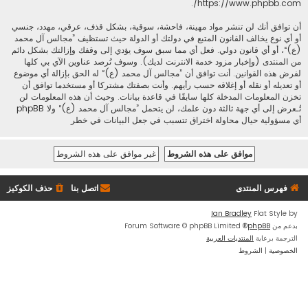
.
https://www.phpbb.com/
أن توافق أنك لن تنشر مواد مهينة، فاحشة، سوقية، بشكل قذف، عرقي، مهدد، جنسي
أو أي نوع يخالف القانون المتبع في دولتك أو الدولة حيث تستظيف ”مجالس آل محمد
(ع)“، أو أي قانون دولي. فعل أي مما سبق سوف يؤدي إلى وقفك وإزالتك بشكل دائم
من المنتدى (وإخبار مزود خدمة الانترنت لديك). وسوف تُرصد عناوين الآي بي كلها
لفرض هذه القوانين. أنت توافق أن ”مجالس آل محمد (ع)“ له الحق بإزالة أي موضوع
أو تعديله أو نقله أو إغلاقه حسب رأيهم. وأنت بصفتك مشتركا أو مستخدما توافق أن
تخزن المعلومات المدخلة كلها سابقًا في قاعدة بيانات. وحيث أن هذه المعلومات لن
تُـعرض إلى أي جهة ثالثة دون علمك، لن يتحمل ”مجالس آل محمد (ع)“ ولا phpBB
أي مسؤولية حيال محاولة اختراق تتسبب في جعل البيانات في خطر
فهرس المنتدى
اتصل بنا
حذف الكوكيز
Ian Bradley
Flat Style by
بدعم من
phpBB
® Forum Software © phpBB Limited
الترجمة برعاية
المنتديات العربية
الخصوصية
|
الشروط