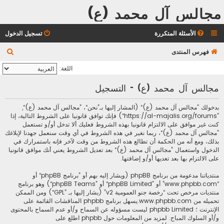
مجالس آل محمد (ع)
الأسئلة المتكررة
تسجيل الدخول
ب
فهرس المنتدى
ح
اللغة:
ث
مجالس آل محمد (ع) - التسجيل
بدخولك ”مجالس آل محمد (ع)“ (المشار إليها بـ”نحن“، ”مجالس آل محمد (ع)“,
”https://al-majalis.org/forums“) فإنك توافق قانونيا على الشروط التالية، إذا
كنت غير موافق على الالتزام قانونيا بهذه الشروط فعليك ألا تدخل أو/و تستعمل
”مجالس آل محمد (ع)“، ربما نغير في هذه الشروط في أي وقت سنعمل جهدنا لإبلاغك
بذلك، ومع أنه من الحكمة أن تطالع هذه الشروط من وقت لآخر فإنه باستمرارك في
الدخول واستعمال ”مجالس آل محمد (ع)“ بعد تعديل الشروط يعني أنك موافق قانونيا
على الالتزام بها بعد تعديها أو/و إضافتها.
منتدياتنا مدعومة من برنامج phpBB (ويشار إليه بهم أو ”برنامج phpBB“ أو
“www.phpbb.com” أو ”phpBB Limited“ أو ”phpBB Teams“) وهو برنامج
منتديات مرخص تحت “
رخصة جنو العمومية v2
” (يشار إليها بـ ”GPL“) ومن الممكن
تحميله من
www.phpbb.com
.يسهل برنامج phpbb المناقشات القائمة على
الإنترنت ؛ phpbb Limited ليست مسؤوله عن السماح و/أو عدم السماح بالمحتوى
و/أو السلوك المباح. لمزيد من المعلومات حول phpbb اطلع على