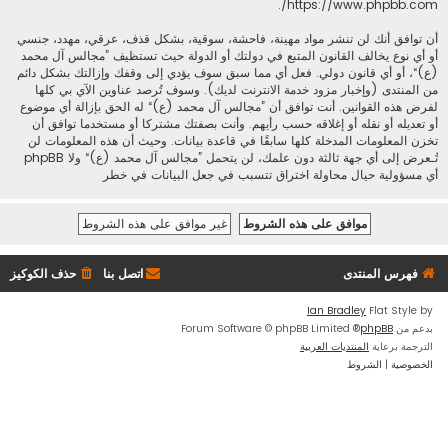
.
https://www.phpbb.com/
أن توافق أنك لن تنشر مواد مهينة، فاحشة، سوقية، بشكل قذف، عرقي، مهدد، جنسي
أو أي نوع يخالف القانون المتبع في دولتك أو الدولة حيث تستظيف ”مجالس آل محمد
(ع)“، أو أي قانون دولي. فعل أي مما سبق سوف يؤدي إلى وقفك وإزالتك بشكل دائم
من المنتدى (وإخبار مزود خدمة الانترنت لديك). وسوف تُرصد عناوين الآي بي كلها
لفرض هذه القوانين. أنت توافق أن ”مجالس آل محمد (ع)“ له الحق بإزالة أي موضوع
أو تعديله أو نقله أو إغلاقه حسب رأيهم. وأنت بصفتك مشتركا أو مستخدما توافق أن
تخزن المعلومات المدخلة كلها سابقًا في قاعدة بيانات. وحيث أن هذه المعلومات لن
تُـعرض إلى أي جهة ثالثة دون علمك، لن يتحمل ”مجالس آل محمد (ع)“ ولا phpBB
أي مسؤولية حيال محاولة اختراق تتسبب في جعل البيانات في خطر
فهرس المنتدى
اتصل بنا
حذف الكوكيز
Ian Bradley
Flat Style by
بدعم من
phpBB
® Forum Software © phpBB Limited
الترجمة برعاية
المنتديات العربية
الخصوصية
|
الشروط